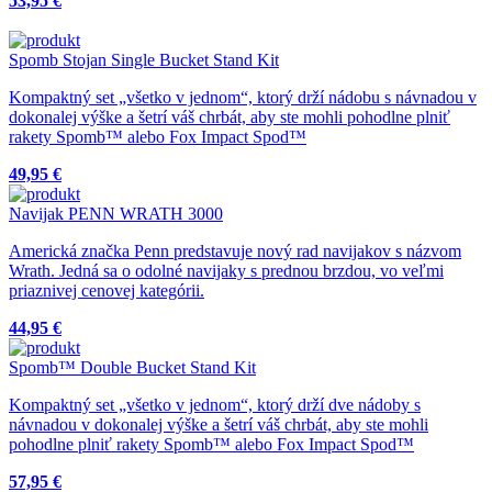
53,95 €
Spomb Stojan Single Bucket Stand Kit
Kompaktný set „všetko v jednom“, ktorý drží nádobu s návnadou v
dokonalej výške a šetrí váš chrbát, aby ste mohli pohodlne plniť
rakety Spomb™ alebo Fox Impact Spod™
49,95 €
Navijak PENN WRATH 3000
Americká značka Penn predstavuje nový rad navijakov s názvom
Wrath. Jedná sa o odolné navijaky s prednou brzdou, vo veľmi
priaznivej cenovej kategórii.
44,95 €
Spomb™ Double Bucket Stand Kit
Kompaktný set „všetko v jednom“, ktorý drží dve nádoby s
návnadou v dokonalej výške a šetrí váš chrbát, aby ste mohli
pohodlne plniť rakety Spomb™ alebo Fox Impact Spod™
57,95 €