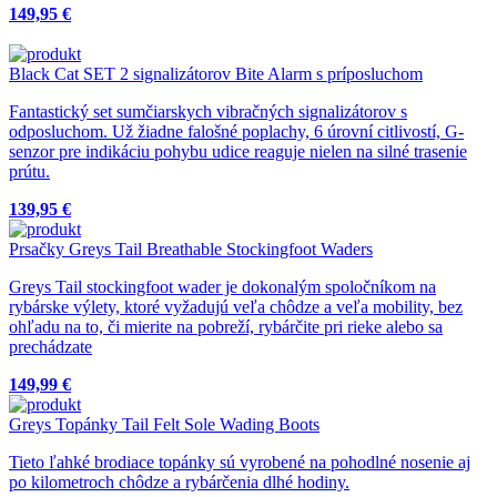
149,95 €
Black Cat SET 2 signalizátorov Bite Alarm s príposluchom
Fantastický set sumčiarskych vibračných signalizátorov s
odposluchom. Už žiadne falošné poplachy, 6 úrovní citlivostí, G-
senzor pre indikáciu pohybu udice reaguje nielen na silné trasenie
prútu.
139,95 €
Prsačky Greys Tail Breathable Stockingfoot Waders
Greys Tail stockingfoot wader je dokonalým spoločníkom na
rybárske výlety, ktoré vyžadujú veľa chôdze a veľa mobility, bez
ohľadu na to, či mierite na pobreží, rybárčite pri rieke alebo sa
prechádzate
149,99 €
Greys Topánky Tail Felt Sole Wading Boots
Tieto ľahké brodiace topánky sú vyrobené na pohodlné nosenie aj
po kilometroch chôdze a rybárčenia dlhé hodiny.