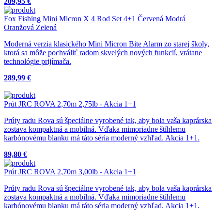
209,95 €
Fox Fishing Mini Micron X 4 Rod Set 4+1 Červená Modrá
Oranžová Zelená
Moderná verzia klasického Mini Micron Bite Alarm zo starej školy,
ktorá sa môže pochváliť radom skvelých nových funkcií, vrátane
technológie prijímača.
289,99 €
Prút JRC ROVA 2,70m 2,75lb - Akcia 1+1
Prúty radu Rova sú špeciálne vyrobené tak, aby bola vaša kaprárska
zostava kompaktná a mobilná. Vďaka mimoriadne štíhlemu
karbónovému blanku má táto séria moderný vzhľad. Akcia 1+1.
89,80 €
Prút JRC ROVA 2,70m 3,00lb - Akcia 1+1
Prúty radu Rova sú špeciálne vyrobené tak, aby bola vaša kaprárska
zostava kompaktná a mobilná. Vďaka mimoriadne štíhlemu
karbónovému blanku má táto séria moderný vzhľad. Akcia 1+1.