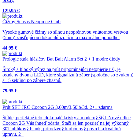
brzdy.
129,95 €
Čižmy Sensas Neoprene Club
Vysoké gumové čižmy so silnou neoprénovou vnútornou vrstvou
(5mm) zaisťujúcou dokonalú izoláciu a maximálne pohodlie.
44,95 €
Prologic sada hlásičov Bat Bait Alarm Set 2 + 1 modré diódy
Široký a hlboký výrez na prút pripomínajúci netopierie uši, je
osadený dvoma LED, ktoré signalizujú záber (spoločne so zvukom)
a 15 sekúnd po zábere zhasnú.
79,95 €
Prút SET JRC Cocoon 2G 3,60m/3,50lb/3d. 2+1 zdarma
Štíhle, perfektné telo, dokonalé krivky a moderný štýl. Nové udice
Cocoon 2G Vás ihneď očaria. Stačí sa len pozrieť na jej výkonný
30T uhlíkový blank, prirodzený karbónový povrch a kvalitnú
úpravu. 2+