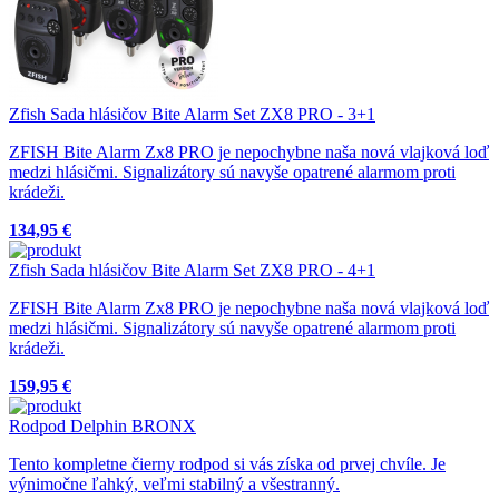
Zfish Sada hlásičov Bite Alarm Set ZX8 PRO - 3+1
ZFISH Bite Alarm Zx8 PRO je nepochybne naša nová vlajková loď
medzi hlásičmi. Signalizátory sú navyše opatrené alarmom proti
krádeži.
134,95 €
Zfish Sada hlásičov Bite Alarm Set ZX8 PRO - 4+1
ZFISH Bite Alarm Zx8 PRO je nepochybne naša nová vlajková loď
medzi hlásičmi. Signalizátory sú navyše opatrené alarmom proti
krádeži.
159,95 €
Rodpod Delphin BRONX
Tento kompletne čierny rodpod si vás získa od prvej chvíle. Je
výnimočne ľahký, veľmi stabilný a všestranný.