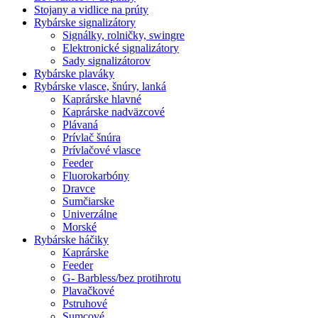
Stojany a vidlice na prúty
Rybárske signalizátory
Signálky, rolničky, swingre
Elektronické signalizátory
Sady signalizátorov
Rybárske plaváky
Rybárske vlasce, šnúry, lanká
Kaprárske hlavné
Kaprárske nadväzcové
Plávaná
Prívlač šnúra
Prívlačové vlasce
Feeder
Fluorokarbóny
Dravce
Sumčiarske
Univerzálne
Morské
Rybárske háčiky
Kaprárske
Feeder
G- Barbless/bez protihrotu
Plavačkové
Pstruhové
Sumcové