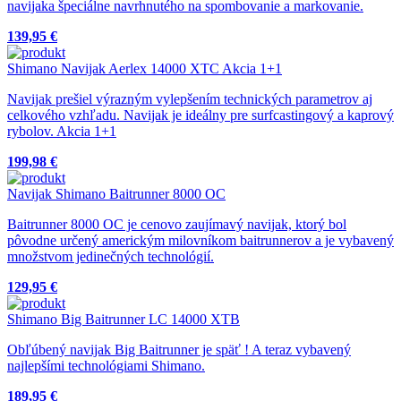
navijaka špeciálne navrhnutého na spombovanie a markovanie.
139,95 €
Shimano Navijak Aerlex 14000 XTC Akcia 1+1
Navijak prešiel výrazným vylepšením technických parametrov aj
celkového vzhľadu. Navijak je ideálny pre surfcastingový a kaprový
rybolov. Akcia 1+1
199,98 €
Navijak Shimano Baitrunner 8000 OC
Baitrunner 8000 OC je cenovo zaujímavý navijak, ktorý bol
pôvodne určený americkým milovníkom baitrunnerov a je vybavený
množstvom jedinečných technológií.
129,95 €
Shimano Big Baitrunner LC 14000 XTB
Obľúbený navijak Big Baitrunner je späť ! A teraz vybavený
najlepšími technológiami Shimano.
189,95 €