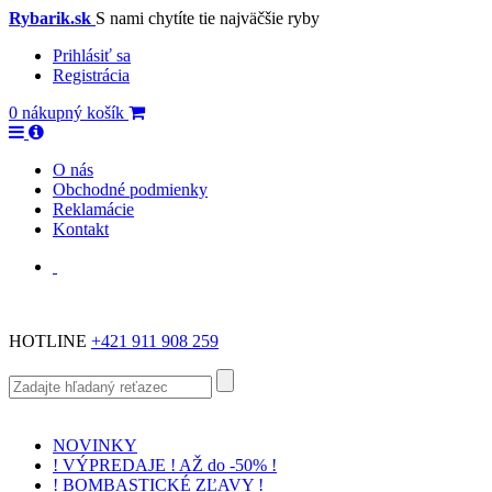
Rybarik.sk
S nami chytíte tie najväčšie ryby
Prihlásiť sa
Registrácia
0
nákupný košík
O nás
Obchodné podmienky
Reklamácie
Kontakt
HOTLINE
+421 911 908 259
NOVINKY
! VÝPREDAJE ! AŽ do -50% !
! BOMBASTICKÉ ZĽAVY !