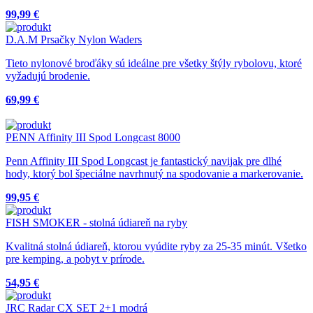
99,99 €
D.A.M Prsačky Nylon Waders
Tieto nylonové broďáky sú ideálne pre všetky štýly rybolovu, ktoré
vyžadujú brodenie.
69,99 €
PENN Affinity III Spod Longcast 8000
Penn Affinity III Spod Longcast je fantastický navijak pre dlhé
hody, ktorý bol špeciálne navrhnutý na spodovanie a markerovanie.
99,95 €
FISH SMOKER - stolná údiareň na ryby
Kvalitná stolná údiareň, ktorou vyúdite ryby za 25-35 minút. Všetko
pre kemping, a pobyt v prírode.
54,95 €
JRC Radar CX SET 2+1 modrá