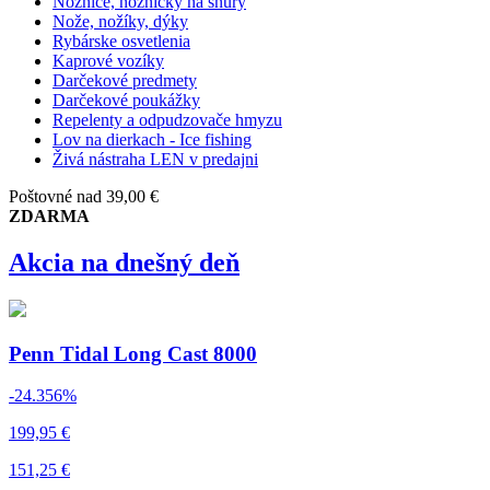
Nožnice, nožničky na šnúry
Nože, nožíky, dýky
Rybárske osvetlenia
Kaprové vozíky
Darčekové predmety
Darčekové poukážky
Repelenty a odpudzovače hmyzu
Lov na dierkach - Ice fishing
Živá nástraha LEN v predajni
Poštovné nad 39,00 €
ZDARMA
Akcia na dnešný deň
Penn Tidal Long Cast 8000
-24.356%
199,95 €
151,25 €