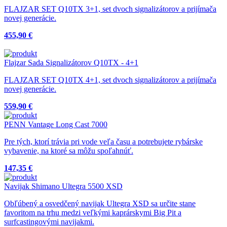
FLAJZAR SET Q10TX 3+1, set dvoch signalizátorov a prijímača
novej generácie.
455,90 €
Flajzar Sada Signalizátorov Q10TX - 4+1
FLAJZAR SET Q10TX 4+1, set dvoch signalizátorov a prijímača
novej generácie.
559,90 €
PENN Vantage Long Cast 7000
Pre tých, ktorí trávia pri vode veľa času a potrebujete rybárske
vybavenie, na ktoré sa môžu spoľahnúť.
147,35 €
Navijak Shimano Ultegra 5500 XSD
Obľúbený a osvedčený navijak Ultegra XSD sa určite stane
favoritom na trhu medzi veľkými kaprárskymi Big Pit a
surfcastingovými navijakmi.