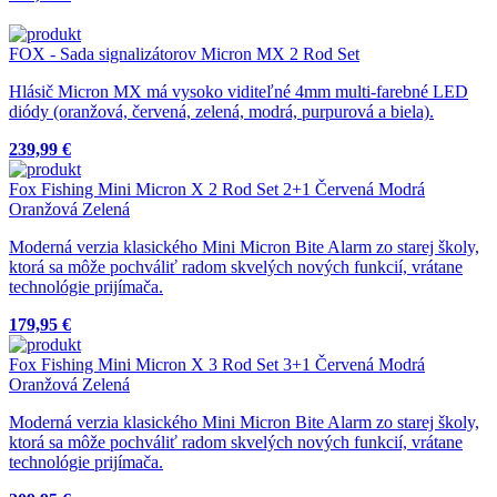
FOX - Sada signalizátorov Micron MX 2 Rod Set
Hlásič Micron MX má vysoko viditeľné 4mm multi-farebné LED
diódy (oranžová, červená, zelená, modrá, purpurová a biela).​
239,99 €
Fox Fishing Mini Micron X 2 Rod Set 2+1 Červená Modrá
Oranžová Zelená
Moderná verzia klasického Mini Micron Bite Alarm zo starej školy,
ktorá sa môže pochváliť radom skvelých nových funkcií, vrátane
technológie prijímača.
179,95 €
Fox Fishing Mini Micron X 3 Rod Set 3+1 Červená Modrá
Oranžová Zelená
Moderná verzia klasického Mini Micron Bite Alarm zo starej školy,
ktorá sa môže pochváliť radom skvelých nových funkcií, vrátane
technológie prijímača.