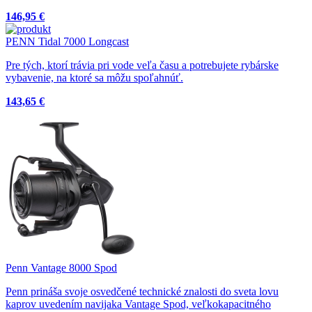
146,95 €
PENN Tidal 7000 Longcast
Pre tých, ktorí trávia pri vode veľa času a potrebujete rybárske
vybavenie, na ktoré sa môžu spoľahnúť.
143,65 €
Penn Vantage 8000 Spod
Penn prináša svoje osvedčené technické znalosti do sveta lovu
kaprov uvedením navijaka Vantage Spod, veľkokapacitného