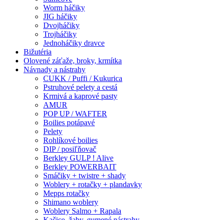
Worm háčiky
JIG háčiky
Dvojháčiky
Trojháčiky
Jednoháčiky dravce
Bižutéria
Olovené záťaže, broky, krmítka
Návnady a nástrahy
CUKK / Puffi / Kukurica
Pstruhové pelety a cestá
Krmivá a kaprové pasty
AMUR
POP UP / WAFTER
Boilies potápavé
Pelety
Rohlíkové boilies
DIP / posiľňovač
Berkley GULP ! Alive
Berkley POWERBAIT
Smáčiky + twistre + shady
Woblery + rotačky + plandavky
Mepps rotačky
Shimano woblery
Woblery Salmo + Rapala
Kačice, žaby, gumené nástrahy