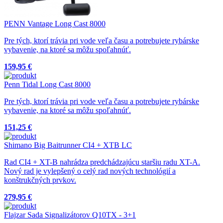
PENN Vantage Long Cast 8000
Pre tých, ktorí trávia pri vode veľa času a potrebujete rybárske
vybavenie, na ktoré sa môžu spoľahnúť.
159,95 €
Penn Tidal Long Cast 8000
Pre tých, ktorí trávia pri vode veľa času a potrebujete rybárske
vybavenie, na ktoré sa môžu spoľahnúť.
151,25 €
Shimano Big Baitrunner CI4 + XTB LC
Rad CI4 + XT-B nahrádza predchádzajúcu staršiu radu XT-A.
Nový rad je vylepšený o celý rad nových technológií a
konštrukčných prvkov.
279,95 €
Flajzar Sada Signalizátorov Q10TX - 3+1