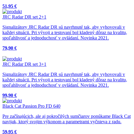
51,95 €
JRC Radar DR set 2+1
Signalizátory JRC Radar DR sú navrhnuté tak, aby vyhovovali v
každej situácii. Pri vývoji a testovaní bol kladený dôraz na kvalitu,
spoľahlivosť a jednoduchosť v ovládaní. Novinka 2021.
79,90 €
JRC Radar DR set 3+1
Signalizátory JRC Radar DR sú navrhnuté tak, aby vyhovovali v
každej situácii. Pri vývoji a testovaní bol kladený dôraz na kvalitu,
spoľahlivosť a jednoduchosť v ovládaní. Novinka 2021.
99,90 €
Black Cat Passion Pro FD 640
Pre začínajúcich, ale aj pokročilých sumčiarov ponúkame Black Cat
navijak, ktorý svojim výkonom a parametrami vyčnieva z radu.
59,95 €