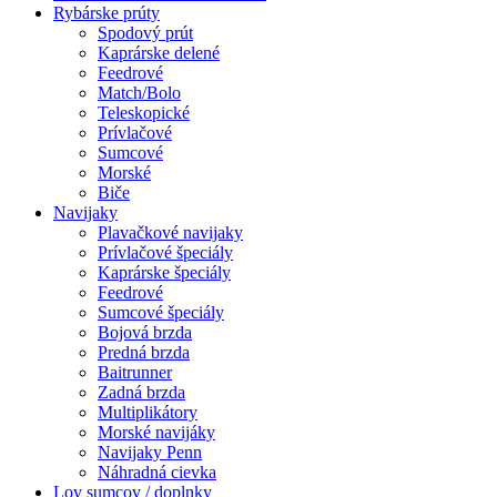
Rybárske prúty
Spodový prút
Kaprárske delené
Feedrové
Match/Bolo
Teleskopické
Prívlačové
Sumcové
Morské
Biče
Navijaky
Plavačkové navijaky
Prívlačové špeciály
Kaprárske špeciály
Feedrové
Sumcové špeciály
Bojová brzda
Predná brzda
Baitrunner
Zadná brzda
Multiplikátory
Morské navijáky
Navijaky Penn
Náhradná cievka
Lov sumcov / doplnky