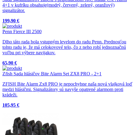
4+1 v kufríku obsahuje(modrý, červený, zelený, oranžový)
signalizátor.
199,90 €
Penn Fierce III 2500
Dlho táto rada bola vstupným levelom do radu Penn. Prednosťou
tohto radu je, že má celokovové telo, čo z neho robí jednoznačnú
voľbu pri výbere navijakov.
65,90 €
Zfish Sada hlásičov Bite Alarm Set ZX8 PRO - 2+1
ZFISH Bite Alarm Zx8 PRO je nepochybne naša nová vlajková loď
medzi hlásičmi. Signalizátory sú navyše opatrené alarmom proti
krádeži.
105,95 €