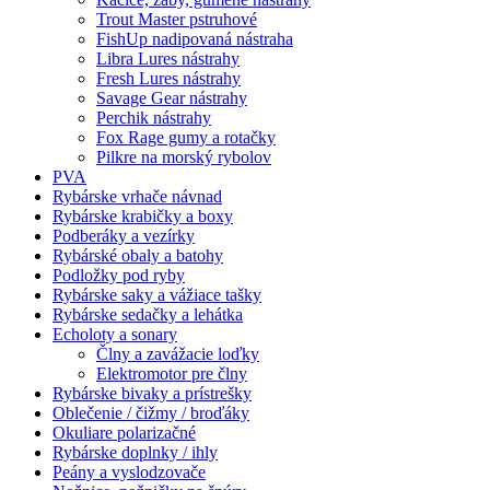
Trout Master pstruhové
FishUp nadipovaná nástraha
Libra Lures nástrahy
Fresh Lures nástrahy
Savage Gear nástrahy
Perchik nástrahy
Fox Rage gumy a rotačky
Pilkre na morský rybolov
PVA
Rybárske vrhače návnad
Rybárske krabičky a boxy
Podberáky a vezírky
Rybárské obaly a batohy
Podložky pod ryby
Rybárske saky a vážiace tašky
Rybárske sedačky a lehátka
Echoloty a sonary
Člny a zavážacie loďky
Elektromotor pre člny
Rybárske bivaky a prístrešky
Oblečenie / čižmy / broďáky
Okuliare polarizačné
Rybárske doplnky / ihly
Peány a vyslodzovače