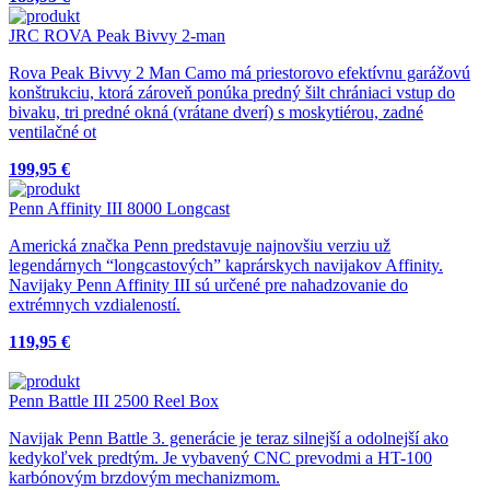
JRC ROVA Peak Bivvy 2-man
Rova Peak Bivvy 2 Man Camo má priestorovo efektívnu garážovú
konštrukciu, ktorá zároveň ponúka predný šilt chrániaci vstup do
bivaku, tri predné okná (vrátane dverí) s moskytiérou, zadné
ventilačné ot
199,95 €
Penn Affinity III 8000 Longcast
Americká značka Penn predstavuje najnovšiu verziu už
legendárnych “longcastových” kaprárskych navijakov Affinity.
Navijaky Penn Affinity III sú určené pre nahadzovanie do
extrémnych vzdialeností.
119,95 €
Penn Battle III 2500 Reel Box
Navijak Penn Battle 3. generácie je teraz silnejší a odolnejší ako
kedykoľvek predtým. Je vybavený CNC prevodmi a HT-100
karbónovým brzdovým mechanizmom.