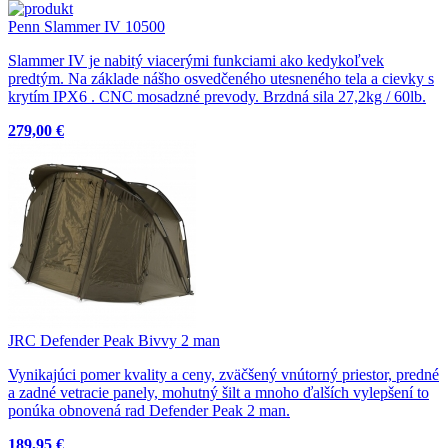
Penn Slammer IV 10500
Slammer IV je nabitý viacerými funkciami ako kedykoľvek
predtým. Na základe nášho osvedčeného utesneného tela a cievky s
krytím IPX6 . CNC mosadzné prevody. Brzdná sila 27,2kg / 60lb.
279,00 €
JRC Defender Peak Bivvy 2 man
Vynikajúci pomer kvality a ceny, zväčšený vnútorný priestor, predné
a zadné vetracie panely, mohutný šilt a mnoho ďalších vylepšení to
ponúka obnovená rad Defender Peak 2 man.
189,95 €