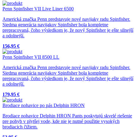
Penn Spinfisher VII Live Liner 6500
Americká značka Penn predstavuje nové navijaky radu Spinfisher.
Siedma generácia navijakov Spinfisher bola kompletne
prepracovaná, čoho výsledkom je, že nový Spinfisher je ešte silnejší
a odolnejší.
156,95 €
Penn Spinfisher VII 8500 LL
Americká značka Penn predstavuje nové navijaky radu Spinfisher.
Siedma generácia navijakov Spinfisher bola kompletne
prepracovaná, čoho výsledkom je, že nový Spinfisher je ešte silnejší
a odolnejší.
179,95 €
Brodiace nohavice po pás Delphin HRON
Brodiace nohavice Delphin HRON Pants poskytujú skvelé riešenie
pre pohyb v plytšej vode, kde nie je nutné použitie vysokých
brodiacich čižiem.