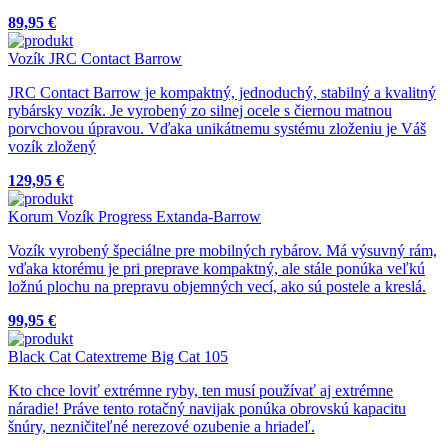
89,95 €
Vozík JRC Contact Barrow
JRC Contact Barrow je kompaktný, jednoduchý, stabilný a kvalitný
rybársky vozík. Je vyrobený zo silnej ocele s čiernou matnou
porvchovou úpravou. Vďaka unikátnemu systému zloženiu je Váš
vozík zložený
129,95 €
Korum Vozík Progress Extanda-Barrow
Vozík vyrobený špeciálne pre mobilných rybárov. Má výsuvný rám,
vďaka ktorému je pri preprave kompaktný, ale stále ponúka veľkú
ložnú plochu na prepravu objemných vecí, ako sú postele a kreslá.
99,95 €
Black Cat Catextreme Big Cat 105
Kto chce loviť extrémne ryby, ten musí používať aj extrémne
náradie! Práve tento rotačný navijak ponúka obrovskú kapacitu
šnúry, nezničiteľné nerezové ozubenie a hriadeľ.