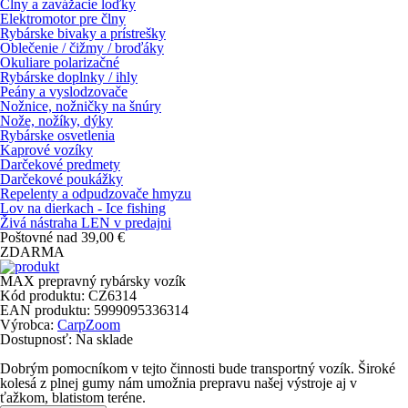
Člny a zavážacie loďky
Elektromotor pre člny
Rybárske bivaky a prístrešky
Oblečenie / čižmy / broďáky
Okuliare polarizačné
Rybárske doplnky / ihly
Peány a vyslodzovače
Nožnice, nožničky na šnúry
Nože, nožíky, dýky
Rybárske osvetlenia
Kaprové vozíky
Darčekové predmety
Darčekové poukážky
Repelenty a odpudzovače hmyzu
Lov na dierkach - Ice fishing
Živá nástraha LEN v predajni
Poštovné nad 39,00 €
ZDARMA
MAX prepravný rybársky vozík
Kód produktu:
CZ6314
EAN produktu:
5999095336314
Výrobca:
CarpZoom
Dostupnosť:
Na sklade
Dobrým pomocníkom v tejto činnosti bude transportný vozík. Široké
kolesá z plnej gumy nám umožnia prepravu našej výstroje aj v
ťažkom, blatistom teréne.