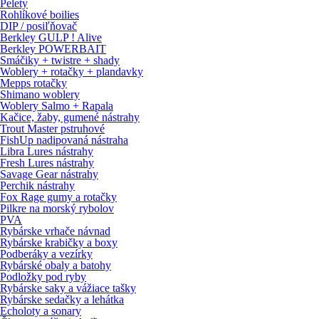
Pelety
Rohlíkové boilies
DIP / posiľňovač
Berkley GULP ! Alive
Berkley POWERBAIT
Smáčiky + twistre + shady
Woblery + rotačky + plandavky
Mepps rotačky
Shimano woblery
Woblery Salmo + Rapala
Kačice, žaby, gumené nástrahy
Trout Master pstruhové
FishUp nadipovaná nástraha
Libra Lures nástrahy
Fresh Lures nástrahy
Savage Gear nástrahy
Perchik nástrahy
Fox Rage gumy a rotačky
Pilkre na morský rybolov
PVA
Rybárske vrhače návnad
Rybárske krabičky a boxy
Podberáky a vezírky
Rybárské obaly a batohy
Podložky pod ryby
Rybárske saky a vážiace tašky
Rybárske sedačky a lehátka
Echoloty a sonary