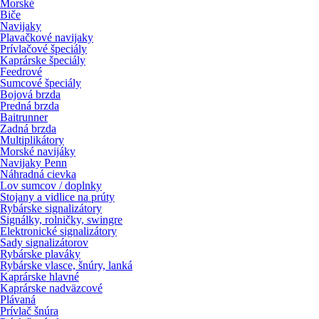
Morské
Biče
Navijaky
Plavačkové navijaky
Prívlačové špeciály
Kaprárske špeciály
Feedrové
Sumcové špeciály
Bojová brzda
Predná brzda
Baitrunner
Zadná brzda
Multiplikátory
Morské navijáky
Navijaky Penn
Náhradná cievka
Lov sumcov / doplnky
Stojany a vidlice na prúty
Rybárske signalizátory
Signálky, rolničky, swingre
Elektronické signalizátory
Sady signalizátorov
Rybárske plaváky
Rybárske vlasce, šnúry, lanká
Kaprárske hlavné
Kaprárske nadväzcové
Plávaná
Prívlač šnúra