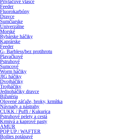
Prívlačové vlasce
Feeder
Fluorokarbóny
Dravce
Sumčiarske
Univerzálne
Morské
Rybárske háčiky
Kaprárske
Feeder
G- Barbless/bez protihrotu
Plavačkové
Pstruhové
Sumcové
Worm háčiky
JIG háčiky
Dvojháčiky
Trojháčiky
Jednoháčiky dravce
Bižutéria
Olovené záťaže, broky, krmítka
Návnady a nástrahy
CUKK / Puffi / Kukurica
Pstruhové pelety a cestá
Krmivá a kaprové pasty
AMUR
POP UP / WAFTER
Boilies potápavé