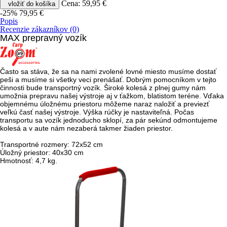
Cena:
59,95 €
vložiť do košíka
-25%
79,95 €
Popis
Recenzie zákazníkov (0)
MAX prepravný vozík
Často sa stáva, že sa na nami zvolené lovné miesto musíme dostať
peši a musíme si všetky veci prenášať. Dobrým pomocníkom v tejto
činnosti bude transportný vozík. Široké kolesá z plnej gumy nám
umožnia prepravu našej výstroje aj v ťažkom, blatistom teréne. Vďaka
objemnému úložnému priestoru môžeme naraz naložiť a previezť
veľkú časť našej výstroje. Výška rúčky je nastaviteľná. Počas
transportu sa vozík jednoducho sklopí, za pár sekúnd odmontujeme
kolesá a v aute nám nezaberá takmer žiaden priestor.
Transportné rozmery: 72x52 cm
Úložný priestor: 40x30 cm
Hmotnosť: 4,7 kg.