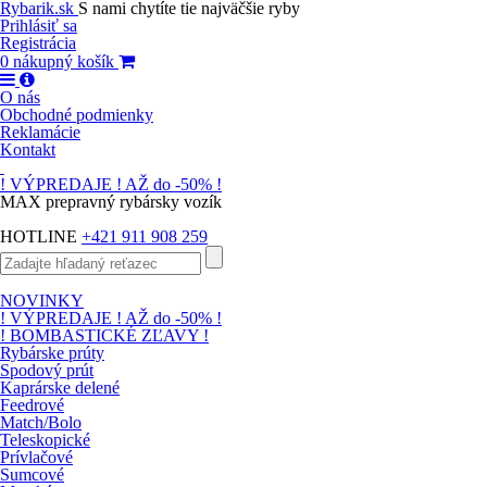
Rybarik.sk
S nami chytíte tie najväčšie ryby
Prihlásiť sa
Registrácia
0
nákupný košík
O nás
Obchodné podmienky
Reklamácie
Kontakt
! VÝPREDAJE ! AŽ do -50% !
MAX prepravný rybársky vozík
HOTLINE
+421 911 908 259
NOVINKY
! VÝPREDAJE ! AŽ do -50% !
! BOMBASTICKÉ ZĽAVY !
Rybárske prúty
Spodový prút
Kaprárske delené
Feedrové
Match/Bolo
Teleskopické
Prívlačové
Sumcové