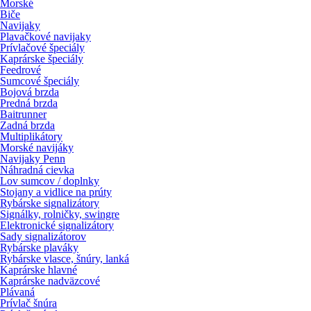
Morské
Biče
Navijaky
Plavačkové navijaky
Prívlačové špeciály
Kaprárske špeciály
Feedrové
Sumcové špeciály
Bojová brzda
Predná brzda
Baitrunner
Zadná brzda
Multiplikátory
Morské navijáky
Navijaky Penn
Náhradná cievka
Lov sumcov / doplnky
Stojany a vidlice na prúty
Rybárske signalizátory
Signálky, rolničky, swingre
Elektronické signalizátory
Sady signalizátorov
Rybárske plaváky
Rybárske vlasce, šnúry, lanká
Kaprárske hlavné
Kaprárske nadväzcové
Plávaná
Prívlač šnúra