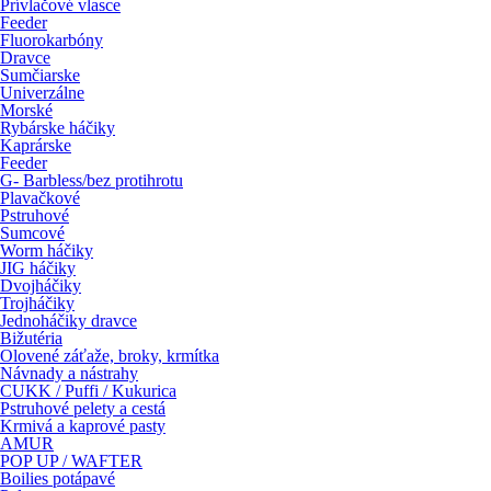
Prívlačové vlasce
Feeder
Fluorokarbóny
Dravce
Sumčiarske
Univerzálne
Morské
Rybárske háčiky
Kaprárske
Feeder
G- Barbless/bez protihrotu
Plavačkové
Pstruhové
Sumcové
Worm háčiky
JIG háčiky
Dvojháčiky
Trojháčiky
Jednoháčiky dravce
Bižutéria
Olovené záťaže, broky, krmítka
Návnady a nástrahy
CUKK / Puffi / Kukurica
Pstruhové pelety a cestá
Krmivá a kaprové pasty
AMUR
POP UP / WAFTER
Boilies potápavé