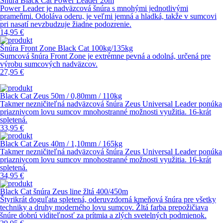
Šnúra Black Cat Power Leader 20m
Power Leader je nadväzcová šnúra s mnohými jednotlivými
prameňmi. Odoláva oderu, je veľmi jemná a hladká, takže v sumcovi
pri nasatí nevzbudzuje žiadne podozrenie.
14,95 €
Šnúra Front Zone Black Cat 100kg/135kg
Sumcová šnúra Front Zone je extrémne pevná a odolná, určená pre
výrobu sumcových nadväzcov.
27,95 €
Black Cat Zeus 50m / 0,80mm / 110kg
Takmer nezničiteľná nadväzcová šnúra Zeus Universal Leader ponúka
priaznivcom lovu sumcov mnohostranné možnosti využitia. 16-krát
spletená.
33,95 €
Black Cat Zeus 40m / 1,10mm / 165kg
Takmer nezničiteľná nadväzcová šnúra Zeus Universal Leader ponúka
priaznivcom lovu sumcov mnohostranné možnosti využitia. 16-krát
spletená.
34,95 €
Black Cat šnúra Zeus line žltá 400/450m
Štyrikrát doguľata spletená, oderuvzdorná kmeňová šnúra pre všetky
techniky a druhy moderného lovu sumcov. Žltá farba prepožičiava
šnúre dobrú viditeľnosť za prítmia a zlých svetelných podmienok.