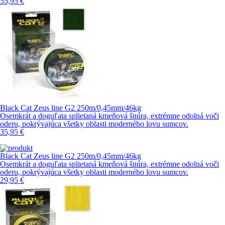
55,95 €
Black Cat Zeus line G2 250m/0,45mm/46kg
Osemkrát a doguľata splietaná kmeňová šnúra, extrémne odolná voči
oderu, pokrývajúca všetky oblasti moderného lovu sumcov.
35,95 €
Black Cat Zeus line G2 250m/0,45mm/46kg
Osemkrát a doguľata splietaná kmeňová šnúra, extrémne odolná voči
oderu, pokrývajúca všetky oblasti moderného lovu sumcov.
29,95 €