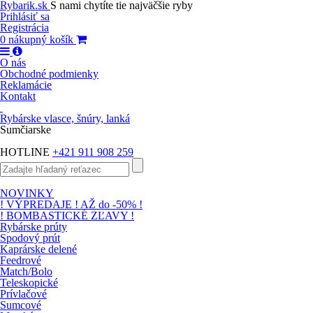
Rybarik.sk
S nami chytíte tie najväčšie ryby
Prihlásiť sa
Registrácia
0
nákupný košík
O nás
Obchodné podmienky
Reklamácie
Kontakt
Rybárske vlasce, šnúry, lanká
Sumčiarske
HOTLINE
+421 911 908 259
NOVINKY
! VÝPREDAJE ! AŽ do -50% !
! BOMBASTICKÉ ZĽAVY !
Rybárske prúty
Spodový prút
Kaprárske delené
Feedrové
Match/Bolo
Teleskopické
Prívlačové
Sumcové