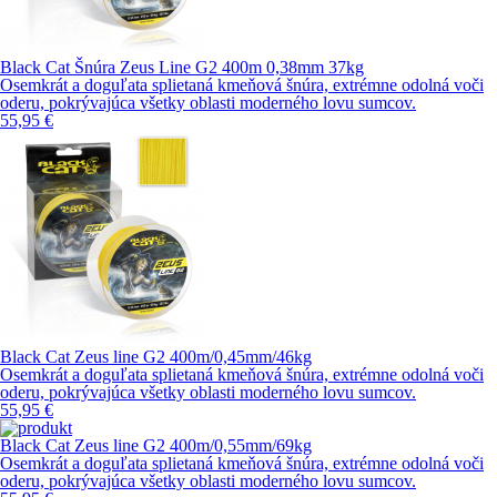
Black Cat Šnúra Zeus Line G2 400m 0,38mm 37kg
Osemkrát a doguľata splietaná kmeňová šnúra, extrémne odolná voči
oderu, pokrývajúca všetky oblasti moderného lovu sumcov.
55,95 €
Black Cat Zeus line G2 400m/0,45mm/46kg
Osemkrát a doguľata splietaná kmeňová šnúra, extrémne odolná voči
oderu, pokrývajúca všetky oblasti moderného lovu sumcov.
55,95 €
Black Cat Zeus line G2 400m/0,55mm/69kg
Osemkrát a doguľata splietaná kmeňová šnúra, extrémne odolná voči
oderu, pokrývajúca všetky oblasti moderného lovu sumcov.