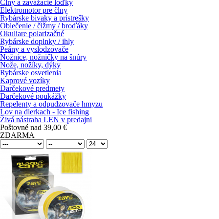
Člny a zavážacie loďky
Elektromotor pre člny
Rybárske bivaky a prístrešky
Oblečenie / čižmy / broďáky
Okuliare polarizačné
Rybárske doplnky / ihly
Peány a vyslodzovače
Nožnice, nožničky na šnúry
Nože, nožíky, dýky
Rybárske osvetlenia
Kaprové vozíky
Darčekové predmety
Darčekové poukážky
Repelenty a odpudzovače hmyzu
Lov na dierkach - Ice fishing
Živá nástraha LEN v predajni
Poštovné nad 39,00 €
ZDARMA