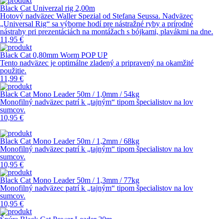
Black Cat Univerzal rig 2,00m
Hotový nadväzec Waller Spezial od Stefana Seussa. Nadväzec
„Universal Rig“ sa výborne hodí pre nástražné ryby a prírodné
nástrahy pri prezentáciách na montážach s bójkami, plavákmi na dne.
11,95 €
Black Cat 0,80mm Worm POP UP
Tento nadväzec je optimálne zladený a pripravený na okamžité
použitie.
11,99 €
Black Cat Mono Leader 50m / 1,0mm / 54kg
Monofilný nadväzec patrí k „tajným“ tipom špecialistov na lov
sumcov.
10,95 €
Black Cat Mono Leader 50m / 1,2mm / 68kg
Monofilný nadväzec patrí k „tajným“ tipom špecialistov na lov
sumcov.
10,95 €
Black Cat Mono Leader 50m / 1,3mm / 77kg
Monofilný nadväzec patrí k „tajným“ tipom špecialistov na lov
sumcov.
10,95 €