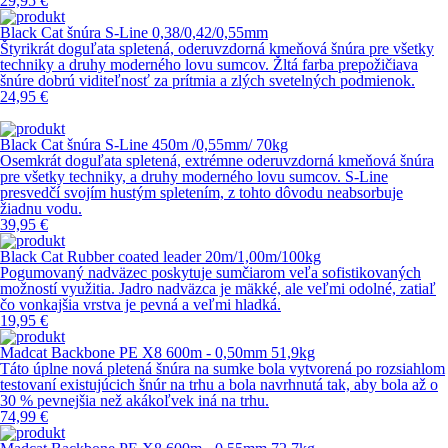
29,95 €
Black Cat šnúra S-Line 0,38/0,42/0,55mm
Štyrikrát doguľata spletená, oderuvzdorná kmeňová šnúra pre všetky
techniky a druhy moderného lovu sumcov. Žltá farba prepožičiava
šnúre dobrú viditeľnosť za prítmia a zlých svetelných podmienok.
24,95 €
Black Cat šnúra S-Line 450m /0,55mm/ 70kg
Osemkrát doguľata spletená, extrémne oderuvzdorná kmeňová šnúra
pre všetky techniky, a druhy moderného lovu sumcov. S-Line
presvedčí svojím hustým spletením, z tohto dôvodu neabsorbuje
žiadnu vodu.
39,95 €
Black Cat Rubber coated leader 20m/1,00m/100kg
Pogumovaný nadväzec poskytuje sumčiarom veľa sofistikovaných
možností využitia. Jadro nadväzca je mäkké, ale veľmi odolné, zatiaľ
čo vonkajšia vrstva je pevná a veľmi hladká.
19,95 €
Madcat Backbone PE X8 600m - 0,50mm 51,9kg
Táto úplne nová pletená šnúra na sumke bola vytvorená po rozsiahlom
testovaní existujúcich šnúr na trhu a bola navrhnutá tak, aby bola až o
30 % pevnejšia než akákoľvek iná na trhu.
74,99 €