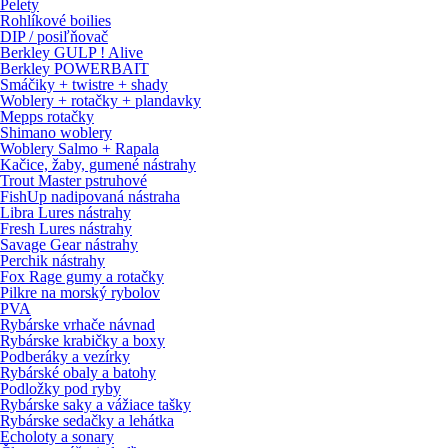
Pelety
Rohlíkové boilies
DIP / posiľňovač
Berkley GULP ! Alive
Berkley POWERBAIT
Smáčiky + twistre + shady
Woblery + rotačky + plandavky
Mepps rotačky
Shimano woblery
Woblery Salmo + Rapala
Kačice, žaby, gumené nástrahy
Trout Master pstruhové
FishUp nadipovaná nástraha
Libra Lures nástrahy
Fresh Lures nástrahy
Savage Gear nástrahy
Perchik nástrahy
Fox Rage gumy a rotačky
Pilkre na morský rybolov
PVA
Rybárske vrhače návnad
Rybárske krabičky a boxy
Podberáky a vezírky
Rybárské obaly a batohy
Podložky pod ryby
Rybárske saky a vážiace tašky
Rybárske sedačky a lehátka
Echoloty a sonary