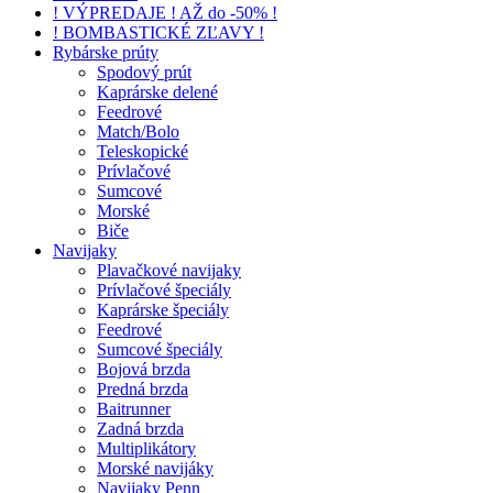
! VÝPREDAJE ! AŽ do -50% !
! BOMBASTICKÉ ZĽAVY !
Rybárske prúty
Spodový prút
Kaprárske delené
Feedrové
Match/Bolo
Teleskopické
Prívlačové
Sumcové
Morské
Biče
Navijaky
Plavačkové navijaky
Prívlačové špeciály
Kaprárske špeciály
Feedrové
Sumcové špeciály
Bojová brzda
Predná brzda
Baitrunner
Zadná brzda
Multiplikátory
Morské navijáky
Navijaky Penn