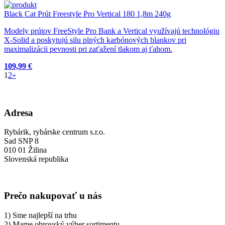
Black Cat Prút Freestyle Pro Vertical 180 1,8m 240g
Modely prútov FreeStyle Pro Bank a Vertical využívajú technológiu
X-Solid a poskytujú silu plných karbónových blankov pri
maximalizácii pevnosti pri zaťažení tlakom aj ťahom.
109,99 €
1
2
»
Adresa
Rybárik, rybárske centrum s.r.o.
Sad SNP 8
010 01 Žilina
Slovenská republika
Prečo nakupovať u nás
1) Sme najlepší na trhu
2) Mame obrovský výber sortimentu