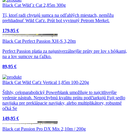
Black Cat Wild´z Cat 2,85m 300g
Tí, ktorí radi chytajú sumca na odľahlých miestach, nemôžu
prehliadnuť Wild Cat'z. Prút bol vyvinutý Petrom Merkel.
179,95 €
Black Cat Perfect Passion XH-S 3,20m
Perfect Passion platia za najuniverzálnejšie prúty pre lov s bójkami,
na a lov sumcov na ťažko.
89,95 €
Black Cat Wild Cat'z Vertical 1,85m 100-220g
Štíhly, celoparabolický Powerblank umožňuje to najcitlivejšie
vedenie nástrah. Nepochybnú kvalitu prútu podčiarkujú Fuji sedlo
navijaka pre preklápacie navijaky, alebo multiplikátory, robustné
očká Se
149,95 €
Black cat Passion Pro DX Mix 2,10m / 200g