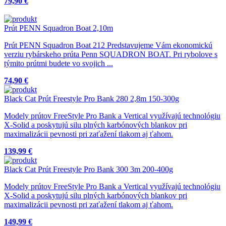
79,90 €
Prút PENN Squadron Boat 2,10m
Prút PENN Squadron Boat 212 Predstavujeme Vám ekonomickú
verziu rybárskeho prúta Penn SQUADRON BOAT. Pri rybolove s
týmito prútmi budete vo svojich ...
74,90 €
Black Cat Prút Freestyle Pro Bank 280 2,8m 150-300g
Modely prútov FreeStyle Pro Bank a Vertical využívajú technológiu
X-Solid a poskytujú silu plných karbónových blankov pri
maximalizácii pevnosti pri zaťažení tlakom aj ťahom.
139,99 €
Black Cat Prút Freestyle Pro Bank 300 3m 200-400g
Modely prútov FreeStyle Pro Bank a Vertical využívajú technológiu
X-Solid a poskytujú silu plných karbónových blankov pri
maximalizácii pevnosti pri zaťažení tlakom aj ťahom.
149,99 €