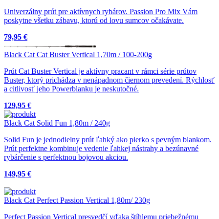
Univerzálny prút pre aktívnych rybárov. Passion Pro Mix Vám
poskytne všetku zábavu, ktorú od lovu sumcov očakávate.
79,95 €
Black Cat Cat Buster Vertical 1,70m / 100-200g
Prút Cat Buster Vertical je aktívny pracant v rámci série prútov
Buster, ktorý prichádza v nenápadnom čiernom prevedení. Rýchlosť
a citlivosť jeho Powerblanku je neskutočné.
129,95 €
Black Cat Solid Fun 1,80m / 240g
Solid Fun je jednodielny prút ľahký ako pierko s pevným blankom.
Prút perfektne kombinuje vedenie ľahkej nástrahy a bezúnavné
rybárčenie s perfektnou bojovou akciou.
149,95 €
Black Cat Perfect Passion Vertical 1,80m/ 230g
Perfect Passion Vertical presvedčí vďaka štíhlemu priebežnému