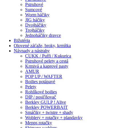
Pstruhové
Sumcové
Worm háčiky
JIG háčiky
Dvojháčiky
Trojháčiky
Jednoháčiky dravce
Bižutéria
Olovené záťaže, broky, krmítka
Návnady a nástrahy
CUKK / Puffi / Kukurica
Pstruhové pelety a cestá
Krmivá a kaprové pasty
AMUR
POP UP / WAFTER
Boilies potápavé
Pelety
Rohlíkové boilies
DIP / posiľňovač
Berkley GULP ! Alive
Berkley POWERBAIT
Smáčiky + twistre + shady
Woblery + rotačky + plandavky
Mepps rotačky
Shimano woblery