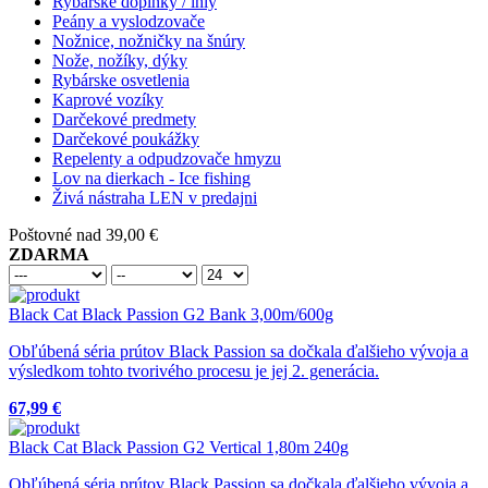
Rybárske doplnky / ihly
Peány a vyslodzovače
Nožnice, nožničky na šnúry
Nože, nožíky, dýky
Rybárske osvetlenia
Kaprové vozíky
Darčekové predmety
Darčekové poukážky
Repelenty a odpudzovače hmyzu
Lov na dierkach - Ice fishing
Živá nástraha LEN v predajni
Poštovné nad 39,00 €
ZDARMA
Black Cat Black Passion G2 Bank 3,00m/600g
Obľúbená séria prútov Black Passion sa dočkala ďalšieho vývoja a
výsledkom tohto tvorivého procesu je jej 2. generácia.
67,99 €
Black Cat Black Passion G2 Vertical 1,80m 240g
Obľúbená séria prútov Black Passion sa dočkala ďalšieho vývoja a