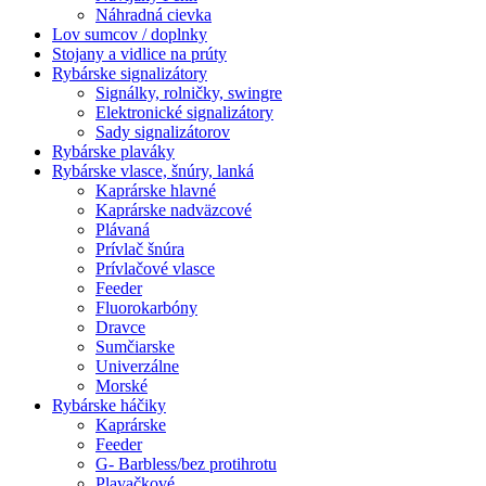
Náhradná cievka
Lov sumcov / doplnky
Stojany a vidlice na prúty
Rybárske signalizátory
Signálky, rolničky, swingre
Elektronické signalizátory
Sady signalizátorov
Rybárske plaváky
Rybárske vlasce, šnúry, lanká
Kaprárske hlavné
Kaprárske nadväzcové
Plávaná
Prívlač šnúra
Prívlačové vlasce
Feeder
Fluorokarbóny
Dravce
Sumčiarske
Univerzálne
Morské
Rybárske háčiky
Kaprárske
Feeder
G- Barbless/bez protihrotu
Plavačkové