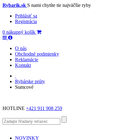
Rybarik.sk
S nami chytíte tie najväčšie ryby
Prihlásiť sa
Registrácia
0
nákupný košík
O nás
Obchodné podmienky
Reklamácie
Kontakt
Rybárske prúty
Sumcové
HOTLINE
+421 911 908 259
NOVINKY