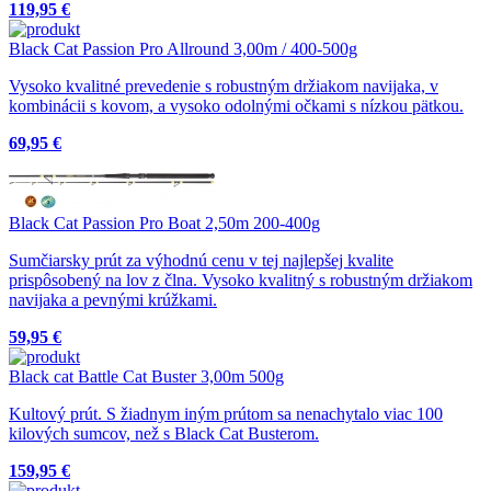
119,95 €
Black Cat Passion Pro Allround 3,00m / 400-500g
Vysoko kvalitné prevedenie s robustným držiakom navijaka, v
kombinácii s kovom, a vysoko odolnými očkami s nízkou pätkou.
69,95 €
Black Cat Passion Pro Boat 2,50m 200-400g
Sumčiarsky prút za výhodnú cenu v tej najlepšej kvalite
prispôsobený na lov z člna. Vysoko kvalitný s robustným držiakom
navijaka a pevnými krúžkami.
59,95 €
Black cat Battle Cat Buster 3,00m 500g
Kultový prút. S žiadnym iným prútom sa nenachytalo viac 100
kilových sumcov, než s Black Cat Busterom.
159,95 €