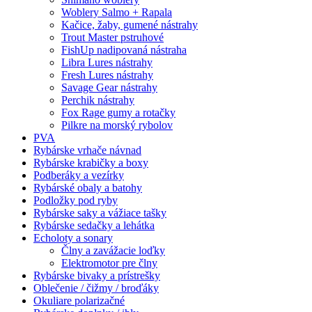
Woblery Salmo + Rapala
Kačice, žaby, gumené nástrahy
Trout Master pstruhové
FishUp nadipovaná nástraha
Libra Lures nástrahy
Fresh Lures nástrahy
Savage Gear nástrahy
Perchik nástrahy
Fox Rage gumy a rotačky
Pilkre na morský rybolov
PVA
Rybárske vrhače návnad
Rybárske krabičky a boxy
Podberáky a vezírky
Rybárské obaly a batohy
Podložky pod ryby
Rybárske saky a vážiace tašky
Rybárske sedačky a lehátka
Echoloty a sonary
Člny a zavážacie loďky
Elektromotor pre člny
Rybárske bivaky a prístrešky
Oblečenie / čižmy / broďáky
Okuliare polarizačné