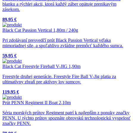
blanku a rýchlej akcii, ktorá každý záber opätuje prenikavým
zásekom.
89,95 €
Black Cat Passion Vertical 1,80m / 240g
Pri zdolávaní presvedčí prút Black Passion Vertical vďaka
mimoriadnej sile, a spoľahlivo zvládne premôcť každého sumca.
59,95 €
Black Cat Freestyle Fireball V-JIG 1,90m
Freestyle druhej generácie. Freestyle Fire Ball V-Jig platia za
ultimatívny zbraň pre aktívny lov sumcov.
119,95 €
Prút PENN Regiment II Boat 2,10m
Séria morských prútov Regiment patrí k najlepším z ponuky značky
PENN. U týchto prútov spoznáte obrovskú technologickú vyspelosť
značky PENN.