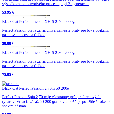
výsledkom tohto tvorivého procesu je jej 2. generácia.
53,95 €
Black Cat Perfect Passion XH-S 2,40m 600g
Perfect Passion platia za najuniverzálnejšie prúty pre lov s bójkami,
na a lov sumcov na ťažko.
89,99 €
Black Cat Perfect Passion XH-S 2,80m/600g
Perfect Passion platia za najuniverzálnejšie prúty pre lov s bójkami,
na a lov sumcov na ťažko.
75,95 €
Black Cat Perfect Passion 2,70m 60-200g
Perfect Passion Spin 2,70 m je všestranný prút pre brehových
rybárov. Vrhacia záťaž 60-200 gramov umožňuje použitie širokého
spektra nástrah.