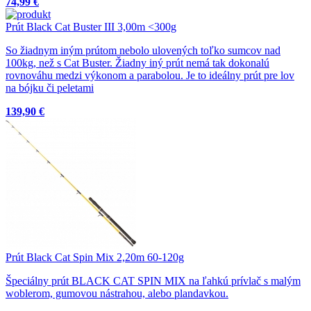
74,99 €
Prút Black Cat Buster III 3,00m <300g
So žiadnym iným prútom nebolo ulovených toľko sumcov nad
100kg, než s Cat Buster. Žiadny iný prút nemá tak dokonalú
rovnováhu medzi výkonom a parabolou. Je to ideálny prút pre lov
na bójku či peletami
139,90 €
Prút Black Cat Spin Mix 2,20m 60-120g
Špeciálny prút BLACK CAT SPIN MIX na ľahkú prívlač s malým
woblerom, gumovou nástrahou, alebo plandavkou.