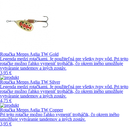
Rotačka Mepps Aglia TW Gold
Legenda medzi rotačkami. Je použiteľná pre všetky typy vôd. Pri tejto
rotačke možno ľahko vymeniť trojháčik, čo okrem iného umožňuje
vytváranie tandemov a iných zostáv.
3,95 €
Rotačka Mepps Aglia TW Silver
Legenda medzi rotačkami. Je použiteľná pre všetky typy vôd. Pri tejto
rotačke možno ľahko vymeniť trojháčik, čo okrem iného umožňuje
vytváranie tandemov a iných zostáv.
4,75 €
Rotačka Mepps Aglia TW Copper
Pri tejto rotačke možno ľahko vymeniť trojháčik, čo okrem iného
umožňuje vytváranie tandemov a iných zostáv.
3,95 €