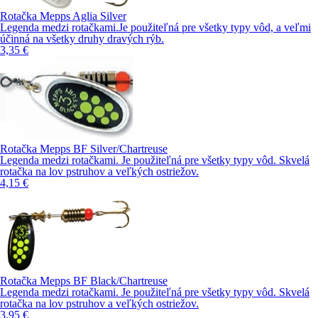
Rotačka Mepps Aglia Silver
Legenda medzi rotačkami.Je použiteľná pre všetky typy vôd, a veľmi
účinná na všetky druhy dravých rýb.
3,35 €
Rotačka Mepps BF Silver/Chartreuse
Legenda medzi rotačkami. Je použiteľná pre všetky typy vôd. Skvelá
rotačka na lov pstruhov a veľkých ostriežov.
4,15 €
Rotačka Mepps BF Black/Chartreuse
Legenda medzi rotačkami. Je použiteľná pre všetky typy vôd. Skvelá
rotačka na lov pstruhov a veľkých ostriežov.
3,95 €