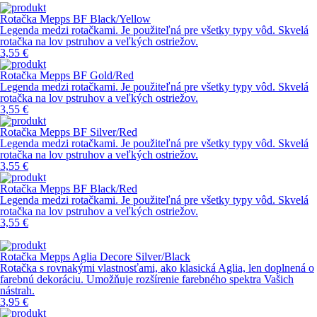
Rotačka Mepps BF Black/Yellow
Legenda medzi rotačkami. Je použiteľná pre všetky typy vôd. Skvelá
rotačka na lov pstruhov a veľkých ostriežov.
3,55 €
Rotačka Mepps BF Gold/Red
Legenda medzi rotačkami. Je použiteľná pre všetky typy vôd. Skvelá
rotačka na lov pstruhov a veľkých ostriežov.
3,55 €
Rotačka Mepps BF Silver/Red
Legenda medzi rotačkami. Je použiteľná pre všetky typy vôd. Skvelá
rotačka na lov pstruhov a veľkých ostriežov.
3,55 €
Rotačka Mepps BF Black/Red
Legenda medzi rotačkami. Je použiteľná pre všetky typy vôd. Skvelá
rotačka na lov pstruhov a veľkých ostriežov.
3,55 €
Rotačka Mepps Aglia Decore Silver/Black
Rotačka s rovnakými vlastnosťami, ako klasická Aglia, len doplnená o
farebnú dekoráciu. Umožňuje rozšírenie farebného spektra Vašich
nástrah.
3,95 €