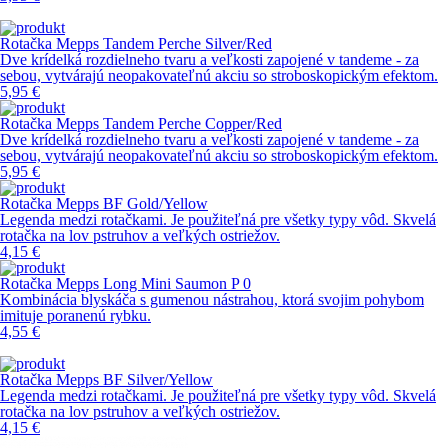
Rotačka Mepps Tandem Perche Silver/Red
Dve krídelká rozdielneho tvaru a veľkosti zapojené v tandeme - za
sebou, vytvárajú neopakovateľnú akciu so stroboskopickým efektom.
5,95 €
Rotačka Mepps Tandem Perche Copper/Red
Dve krídelká rozdielneho tvaru a veľkosti zapojené v tandeme - za
sebou, vytvárajú neopakovateľnú akciu so stroboskopickým efektom.
5,95 €
Rotačka Mepps BF Gold/Yellow
Legenda medzi rotačkami. Je použiteľná pre všetky typy vôd. Skvelá
rotačka na lov pstruhov a veľkých ostriežov.
4,15 €
Rotačka Mepps Long Mini Saumon P 0
Kombinácia blyskáča s gumenou nástrahou, ktorá svojim pohybom
imituje poranenú rybku.
4,55 €
Rotačka Mepps BF Silver/Yellow
Legenda medzi rotačkami. Je použiteľná pre všetky typy vôd. Skvelá
rotačka na lov pstruhov a veľkých ostriežov.
4,15 €