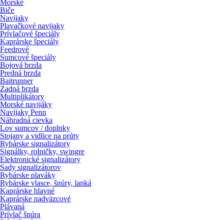
Morské
Biče
Navijaky
Plavačkové navijaky
Prívlačové špeciály
Kaprárske špeciály
Feedrové
Sumcové špeciály
Bojová brzda
Predná brzda
Baitrunner
Zadná brzda
Multiplikátory
Morské navijáky
Navijaky Penn
Náhradná cievka
Lov sumcov / doplnky
Stojany a vidlice na prúty
Rybárske signalizátory
Signálky, rolničky, swingre
Elektronické signalizátory
Sady signalizátorov
Rybárske plaváky
Rybárske vlasce, šnúry, lanká
Kaprárske hlavné
Kaprárske nadväzcové
Plávaná
Prívlač šnúra