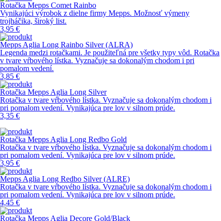
Rotačka Mepps Comet Rainbo
Vynikajúci výrobok z dielne firmy Mepps. Možnosť výmeny
trojháčika, široký list.
3,95 €
Mepps Aglia Long Rainbo Silver (ALRA)
Legenda medzi rotačkami. Je použiteľná pre všetky typy vôd. Rotačka
v tvare vŕbového lístka. Vyznačuje sa dokonalým chodom i pri
pomalom vedení.
3,85 €
Rotačka Mepps Aglia Long Silver
Rotačka v tvare vŕbového lístka. Vyznačuje sa dokonalým chodom i
pri pomalom vedení. Vynikajúca pre lov v silnom prúde.
3,35 €
Rotačka Mepps Aglia Long Redbo Gold
Rotačka v tvare vŕbového lístka. Vyznačuje sa dokonalým chodom i
pri pomalom vedení. Vynikajúca pre lov v silnom prúde.
3,95 €
Mepps Aglia Long Redbo Silver (ALRE)
Rotačka v tvare vŕbového lístka. Vyznačuje sa dokonalým chodom i
pri pomalom vedení. Vynikajúca pre lov v silnom prúde.
4,45 €
Rotačka Mepps Aglia Decore Gold/Black