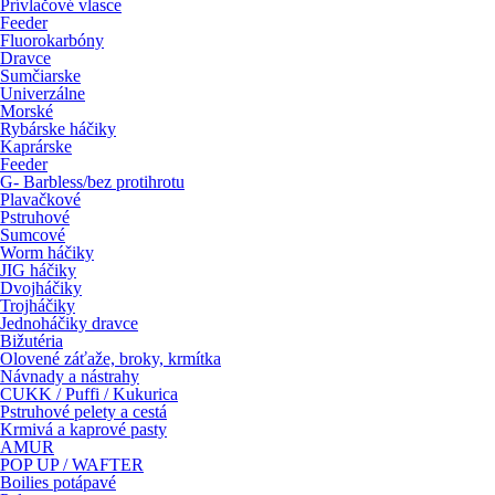
Prívlačové vlasce
Feeder
Fluorokarbóny
Dravce
Sumčiarske
Univerzálne
Morské
Rybárske háčiky
Kaprárske
Feeder
G- Barbless/bez protihrotu
Plavačkové
Pstruhové
Sumcové
Worm háčiky
JIG háčiky
Dvojháčiky
Trojháčiky
Jednoháčiky dravce
Bižutéria
Olovené záťaže, broky, krmítka
Návnady a nástrahy
CUKK / Puffi / Kukurica
Pstruhové pelety a cestá
Krmivá a kaprové pasty
AMUR
POP UP / WAFTER
Boilies potápavé