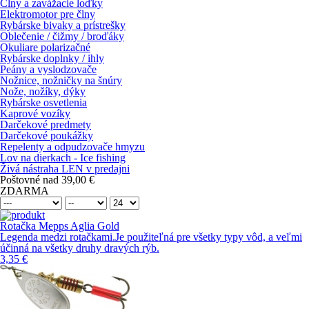
Člny a zavážacie loďky
Elektromotor pre člny
Rybárske bivaky a prístrešky
Oblečenie / čižmy / broďáky
Okuliare polarizačné
Rybárske doplnky / ihly
Peány a vyslodzovače
Nožnice, nožničky na šnúry
Nože, nožíky, dýky
Rybárske osvetlenia
Kaprové vozíky
Darčekové predmety
Darčekové poukážky
Repelenty a odpudzovače hmyzu
Lov na dierkach - Ice fishing
Živá nástraha LEN v predajni
Poštovné nad 39,00 €
ZDARMA
Rotačka Mepps Aglia Gold
Legenda medzi rotačkami.Je použiteľná pre všetky typy vôd, a veľmi
účinná na všetky druhy dravých rýb.
3,35 €