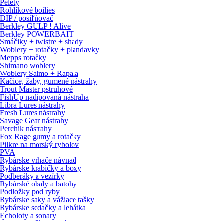
Pelety
Rohlíkové boilies
DIP / posiľňovač
Berkley GULP ! Alive
Berkley POWERBAIT
Smáčiky + twistre + shady
Woblery + rotačky + plandavky
Mepps rotačky
Shimano woblery
Woblery Salmo + Rapala
Kačice, žaby, gumené nástrahy
Trout Master pstruhové
FishUp nadipovaná nástraha
Libra Lures nástrahy
Fresh Lures nástrahy
Savage Gear nástrahy
Perchik nástrahy
Fox Rage gumy a rotačky
Pilkre na morský rybolov
PVA
Rybárske vrhače návnad
Rybárske krabičky a boxy
Podberáky a vezírky
Rybárské obaly a batohy
Podložky pod ryby
Rybárske saky a vážiace tašky
Rybárske sedačky a lehátka
Echoloty a sonary