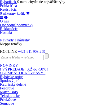
Rybarik.sk
S nami chytíte tie najväčšie ryby
Prihlásiť sa
Registrácia
0
nákupný košík
O nás
Obchodné podmienky
Reklamácie
Kontakt
Návnady a nástrahy
Mepps rotačky
HOTLINE
+421 911 908 259
NOVINKY
! VÝPREDAJE ! AŽ do -50% !
! BOMBASTICKÉ ZĽAVY !
Rybárske prúty
Spodový prút
Kaprárske delené
Feedrové
Match/Bolo
Teleskopické
Prívlačové
Sumcové