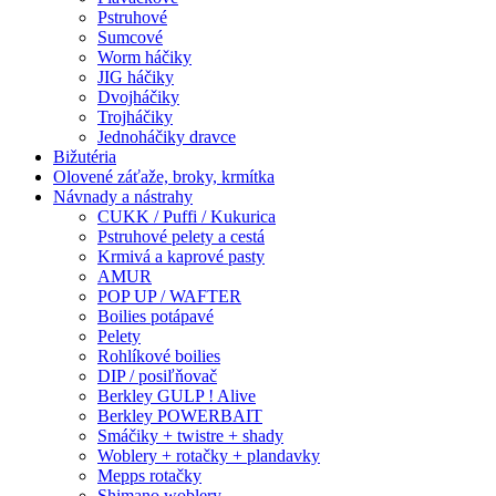
Pstruhové
Sumcové
Worm háčiky
JIG háčiky
Dvojháčiky
Trojháčiky
Jednoháčiky dravce
Bižutéria
Olovené záťaže, broky, krmítka
Návnady a nástrahy
CUKK / Puffi / Kukurica
Pstruhové pelety a cestá
Krmivá a kaprové pasty
AMUR
POP UP / WAFTER
Boilies potápavé
Pelety
Rohlíkové boilies
DIP / posiľňovač
Berkley GULP ! Alive
Berkley POWERBAIT
Smáčiky + twistre + shady
Woblery + rotačky + plandavky
Mepps rotačky
Shimano woblery