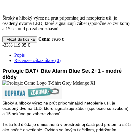
Široký a hlboký výrez na prút pripomínajúci netopierie uši, je
osadený dvoma LED, ktoré signalizujú záber (spoločne so zvukom)
a 15 sekúnd po zábere zhasnú.
Cena:
vložiť do košíka
79,95 €
-33%
119,95 €
Popis
Recenzie zákazníkov (0)
Prologic BAT+ Bite Alarm Blue Set 2+1​ - modré
diódy
Široký a hlboký výrez na prút pripomínajúci netopierie uši, je
osadený dvoma LED, ktoré signalizujú záber (spoločne so zvukom)
a 15 sekúnd po zábere zhasnú.
Tretia led dióda je umiestnená v prostrednej časti pod prútom a slúži
ako nočné osvetlenie. Ovláda sa ľavým tlačidlom, pridržaním.