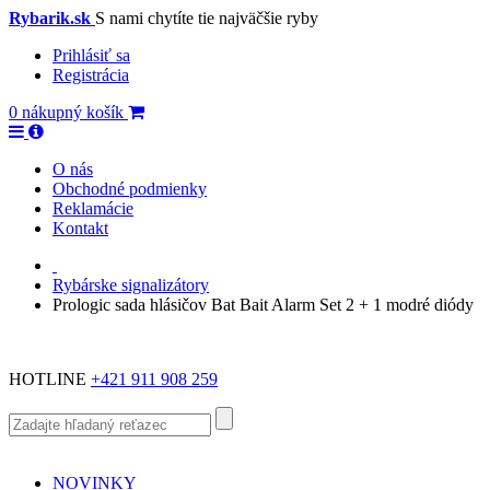
Rybarik.sk
S nami chytíte tie najväčšie ryby
Prihlásiť sa
Registrácia
0
nákupný košík
O nás
Obchodné podmienky
Reklamácie
Kontakt
Rybárske signalizátory
Prologic sada hlásičov Bat Bait Alarm Set 2 + 1 modré diódy
HOTLINE
+421 911 908 259
NOVINKY