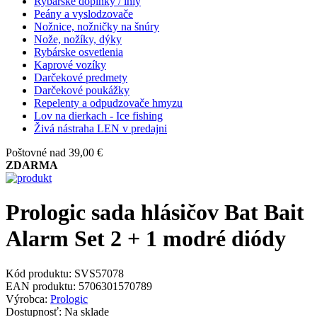
Rybárske doplnky / ihly
Peány a vyslodzovače
Nožnice, nožničky na šnúry
Nože, nožíky, dýky
Rybárske osvetlenia
Kaprové vozíky
Darčekové predmety
Darčekové poukážky
Repelenty a odpudzovače hmyzu
Lov na dierkach - Ice fishing
Živá nástraha LEN v predajni
Poštovné nad 39,00 €
ZDARMA
Prologic sada hlásičov Bat Bait
Alarm Set 2 + 1 modré diódy
Kód produktu:
SVS57078
EAN produktu:
5706301570789
Výrobca:
Prologic
Dostupnosť:
Na sklade