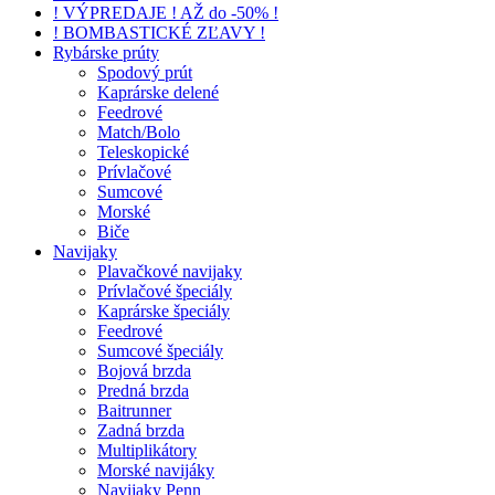
! VÝPREDAJE ! AŽ do -50% !
! BOMBASTICKÉ ZĽAVY !
Rybárske prúty
Spodový prút
Kaprárske delené
Feedrové
Match/Bolo
Teleskopické
Prívlačové
Sumcové
Morské
Biče
Navijaky
Plavačkové navijaky
Prívlačové špeciály
Kaprárske špeciály
Feedrové
Sumcové špeciály
Bojová brzda
Predná brzda
Baitrunner
Zadná brzda
Multiplikátory
Morské navijáky
Navijaky Penn