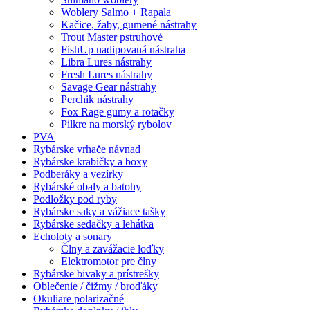
Woblery Salmo + Rapala
Kačice, žaby, gumené nástrahy
Trout Master pstruhové
FishUp nadipovaná nástraha
Libra Lures nástrahy
Fresh Lures nástrahy
Savage Gear nástrahy
Perchik nástrahy
Fox Rage gumy a rotačky
Pilkre na morský rybolov
PVA
Rybárske vrhače návnad
Rybárske krabičky a boxy
Podberáky a vezírky
Rybárské obaly a batohy
Podložky pod ryby
Rybárske saky a vážiace tašky
Rybárske sedačky a lehátka
Echoloty a sonary
Člny a zavážacie loďky
Elektromotor pre člny
Rybárske bivaky a prístrešky
Oblečenie / čižmy / broďáky
Okuliare polarizačné