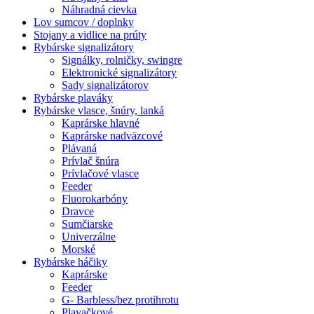
Náhradná cievka
Lov sumcov / doplnky
Stojany a vidlice na prúty
Rybárske signalizátory
Signálky, rolničky, swingre
Elektronické signalizátory
Sady signalizátorov
Rybárske plaváky
Rybárske vlasce, šnúry, lanká
Kaprárske hlavné
Kaprárske nadväzcové
Plávaná
Prívlač šnúra
Prívlačové vlasce
Feeder
Fluorokarbóny
Dravce
Sumčiarske
Univerzálne
Morské
Rybárske háčiky
Kaprárske
Feeder
G- Barbless/bez protihrotu
Plavačkové