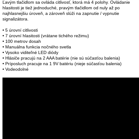
Ľavým tlačidlom sa ovláda citlivosť, ktorá má 4 polohy. Ovládanie
hlasitosti je tiež jednoduché, pravým tlačidlom od nuly až po
najhlasnejšiu úroveň, a zároveň slúži na zapnutie / vypnutie
signalizátora.
• 5 úrovní citlivosti
• 7 úrovní hlasitosti (vrátane tichého režimu)
• 100 metrov dosah
• Manuálna funkcia nočného svetla
• Vysoko viditeľné LED diódy
• Hlásiče pracujú na 2 AAA batérie (nie sú súčasťou balenia)
• Príposluch pracuje na 1 9V batériu (nieje súčasťou balenia)
• Vodeodolné