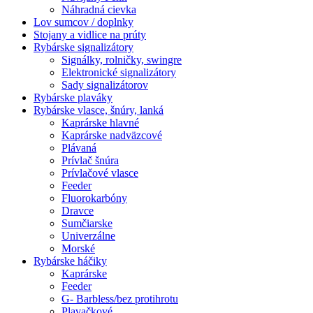
Náhradná cievka
Lov sumcov / doplnky
Stojany a vidlice na prúty
Rybárske signalizátory
Signálky, rolničky, swingre
Elektronické signalizátory
Sady signalizátorov
Rybárske plaváky
Rybárske vlasce, šnúry, lanká
Kaprárske hlavné
Kaprárske nadväzcové
Plávaná
Prívlač šnúra
Prívlačové vlasce
Feeder
Fluorokarbóny
Dravce
Sumčiarske
Univerzálne
Morské
Rybárske háčiky
Kaprárske
Feeder
G- Barbless/bez protihrotu
Plavačkové