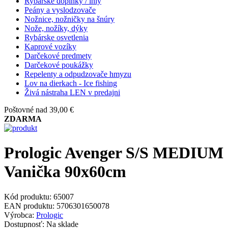
Rybárske doplnky / ihly
Peány a vyslodzovače
Nožnice, nožničky na šnúry
Nože, nožíky, dýky
Rybárske osvetlenia
Kaprové vozíky
Darčekové predmety
Darčekové poukážky
Repelenty a odpudzovače hmyzu
Lov na dierkach - Ice fishing
Živá nástraha LEN v predajni
Poštovné nad 39,00 €
ZDARMA
Prologic Avenger S/S MEDIUM
Vanička 90x60cm
Kód produktu:
65007
EAN produktu:
5706301650078
Výrobca:
Prologic
Dostupnosť:
Na sklade