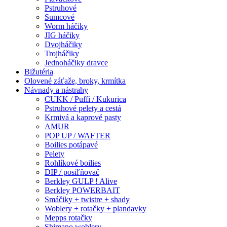
Pstruhové
Sumcové
Worm háčiky
JIG háčiky
Dvojháčiky
Trojháčiky
Jednoháčiky dravce
Bižutéria
Olovené záťaže, broky, krmítka
Návnady a nástrahy
CUKK / Puffi / Kukurica
Pstruhové pelety a cestá
Krmivá a kaprové pasty
AMUR
POP UP / WAFTER
Boilies potápavé
Pelety
Rohlíkové boilies
DIP / posiľňovač
Berkley GULP ! Alive
Berkley POWERBAIT
Smáčiky + twistre + shady
Woblery + rotačky + plandavky
Mepps rotačky
Shimano woblery