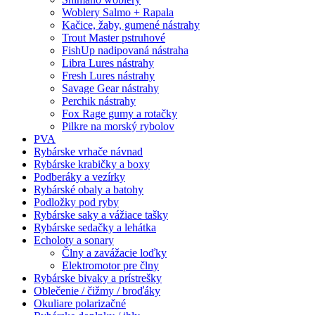
Woblery Salmo + Rapala
Kačice, žaby, gumené nástrahy
Trout Master pstruhové
FishUp nadipovaná nástraha
Libra Lures nástrahy
Fresh Lures nástrahy
Savage Gear nástrahy
Perchik nástrahy
Fox Rage gumy a rotačky
Pilkre na morský rybolov
PVA
Rybárske vrhače návnad
Rybárske krabičky a boxy
Podberáky a vezírky
Rybárské obaly a batohy
Podložky pod ryby
Rybárske saky a vážiace tašky
Rybárske sedačky a lehátka
Echoloty a sonary
Člny a zavážacie loďky
Elektromotor pre člny
Rybárske bivaky a prístrešky
Oblečenie / čižmy / broďáky
Okuliare polarizačné