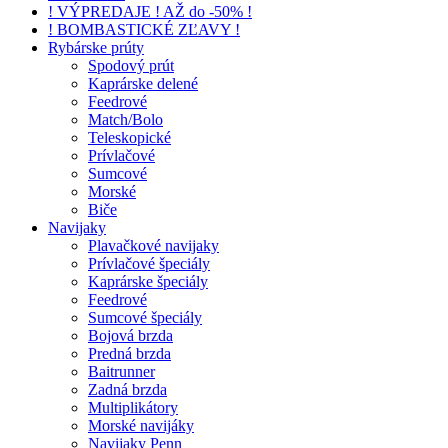
! VÝPREDAJE ! AŽ do -50% !
! BOMBASTICKÉ ZĽAVY !
Rybárske prúty
Spodový prút
Kaprárske delené
Feedrové
Match/Bolo
Teleskopické
Prívlačové
Sumcové
Morské
Biče
Navijaky
Plavačkové navijaky
Prívlačové špeciály
Kaprárske špeciály
Feedrové
Sumcové špeciály
Bojová brzda
Predná brzda
Baitrunner
Zadná brzda
Multiplikátory
Morské navijáky
Navijaky Penn