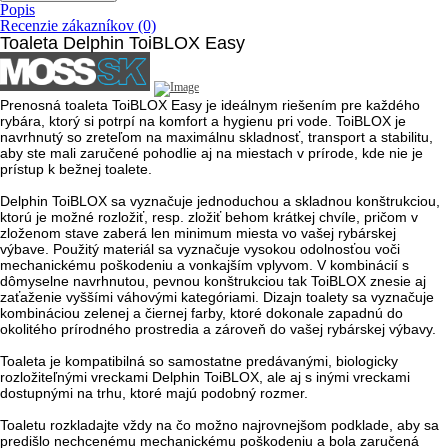
Popis
Recenzie zákazníkov (0)
Toaleta Delphin ToiBLOX Easy
Prenosná toaleta ToiBLOX Easy je ideálnym riešením pre každého
rybára, ktorý si potrpí na komfort a hygienu pri vode. ToiBLOX je
navrhnutý so zreteľom na maximálnu skladnosť, transport a stabilitu,
aby ste mali zaručené pohodlie aj na miestach v prírode, kde nie je
prístup k bežnej toalete.
Delphin ToiBLOX sa vyznačuje jednoduchou a skladnou konštrukciou,
ktorú je možné rozložiť, resp. zložiť behom krátkej chvíle, pričom v
zloženom stave zaberá len minimum miesta vo vašej rybárskej
výbave. Použitý materiál sa vyznačuje vysokou odolnosťou voči
mechanickému poškodeniu a vonkajším vplyvom. V kombinácií s
dômyselne navrhnutou, pevnou konštrukciou tak ToiBLOX znesie aj
zaťaženie vyššími váhovými kategóriami. Dizajn toalety sa vyznačuje
kombináciou zelenej a čiernej farby, ktoré dokonale zapadnú do
okolitého prírodného prostredia a zároveň do vašej rybárskej výbavy.
Toaleta je kompatibilná so samostatne predávanými, biologicky
rozložiteľnými vreckami Delphin ToiBLOX, ale aj s inými vreckami
dostupnými na trhu, ktoré majú podobný rozmer.
Toaletu rozkladajte vždy na čo možno najrovnejšom podklade, aby sa
predišlo nechcenému mechanickému poškodeniu a bola zaručená