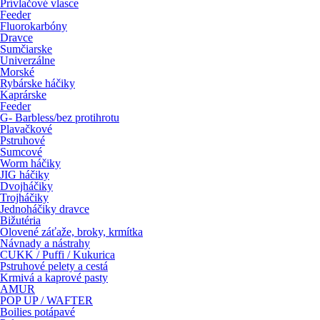
Prívlačové vlasce
Feeder
Fluorokarbóny
Dravce
Sumčiarske
Univerzálne
Morské
Rybárske háčiky
Kaprárske
Feeder
G- Barbless/bez protihrotu
Plavačkové
Pstruhové
Sumcové
Worm háčiky
JIG háčiky
Dvojháčiky
Trojháčiky
Jednoháčiky dravce
Bižutéria
Olovené záťaže, broky, krmítka
Návnady a nástrahy
CUKK / Puffi / Kukurica
Pstruhové pelety a cestá
Krmivá a kaprové pasty
AMUR
POP UP / WAFTER
Boilies potápavé