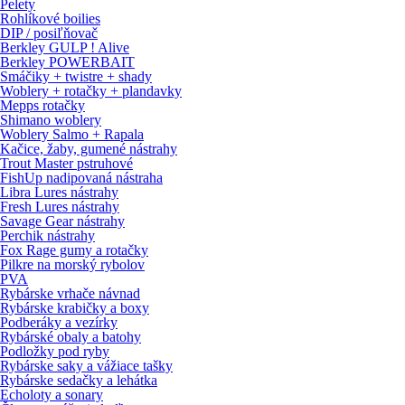
Pelety
Rohlíkové boilies
DIP / posiľňovač
Berkley GULP ! Alive
Berkley POWERBAIT
Smáčiky + twistre + shady
Woblery + rotačky + plandavky
Mepps rotačky
Shimano woblery
Woblery Salmo + Rapala
Kačice, žaby, gumené nástrahy
Trout Master pstruhové
FishUp nadipovaná nástraha
Libra Lures nástrahy
Fresh Lures nástrahy
Savage Gear nástrahy
Perchik nástrahy
Fox Rage gumy a rotačky
Pilkre na morský rybolov
PVA
Rybárske vrhače návnad
Rybárske krabičky a boxy
Podberáky a vezírky
Rybárské obaly a batohy
Podložky pod ryby
Rybárske saky a vážiace tašky
Rybárske sedačky a lehátka
Echoloty a sonary