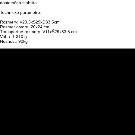
dostatočná stabilita.
Technické parametre:
Rozmery: V29,5xŠ29xD33,5cm
Rozmer otvoru: 20x24 cm
Transportné rozmery: V11xŠ29x33,5 cm
Váha: 1 310 g
Nosnosť: 90kg