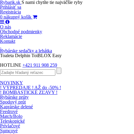
Rybarik.sk
S nami chytíte tie najväčšie ryby
Prihlásiť sa
Registrácia
0
nákupný košík
O nás
Obchodné podmienky
Reklamácie
Kontakt
Rybárske sedačky a lehátka
Toaleta Delphin ToiBLOX Easy
HOTLINE
+421 911 908 259
NOVINKY
! VÝPREDAJE ! AŽ do -50% !
! BOMBASTICKÉ ZĽAVY !
Rybárske prúty
Spodový prút
Kaprárske delené
Feedrové
Match/Bolo
Teleskopické
Prívlačové
Sumcové