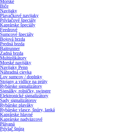
Morské
Biče
Navijaky
Plavačkové navijaky
Prívlačové špeciály
Kaprárske špeciály
Feedrové
Sumcové špeciály
Bojová brzda
Predná brzda
Baitrunner
Zadná brzda
Multiplikátory
Morské navijáky
Navijaky Penn
Náhradná cievka
Lov sumcov / doplnky
Stojany a vidlice na prúty
Rybárske signalizátory
Signálky, rolničky, swingre
Elektronické signalizátory
Sady signalizátorov
Rybárske plaváky
Rybárske vlasce, šnúry, lanká
Kaprárske hlavné
Kaprárske nadväzcové
Plávaná
Prívlač šnúra