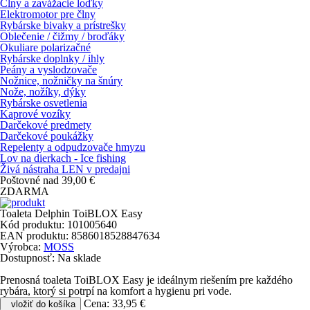
Člny a zavážacie loďky
Elektromotor pre člny
Rybárske bivaky a prístrešky
Oblečenie / čižmy / broďáky
Okuliare polarizačné
Rybárske doplnky / ihly
Peány a vyslodzovače
Nožnice, nožničky na šnúry
Nože, nožíky, dýky
Rybárske osvetlenia
Kaprové vozíky
Darčekové predmety
Darčekové poukážky
Repelenty a odpudzovače hmyzu
Lov na dierkach - Ice fishing
Živá nástraha LEN v predajni
Poštovné nad 39,00 €
ZDARMA
Toaleta Delphin ToiBLOX Easy
Kód produktu:
101005640
EAN produktu:
8586018528847634
Výrobca:
MOSS
Dostupnosť:
Na sklade
Prenosná toaleta ToiBLOX Easy je ideálnym riešením pre každého
rybára, ktorý si potrpí na komfort a hygienu pri vode.
Cena:
33,95 €
vložiť do košíka