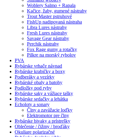
Woblery Salmo + Rapala
Kačice, žaby, gumené nástrahy
Trout Master pstruhové
FishUp nadipovaná nástraha
Libra Lures nástrahy
Fresh Lures nástrahy
Savage Gear nástrahy
Perchik nástrahy
Fox Rage gumy a rotačky
Pilkre na morský rybolov
PVA
Rybárske vrhače návnad
Rybárske krabičky a boxy
Podberáky a vezírky
Rybárské obaly a batohy
Podložky pod ryby
Rybárske saky a vážiace tašky
Rybárske sedačky a lehátka
Echoloty a sonary
Člny a zavážacie loďky
Elektromotor pre člny
Rybárske bivaky a prístrešky
Oblečenie / čižmy / broďáky
Okuliare polarizačné