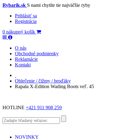
Rybarik.sk
S nami chytíte tie najväčšie ryby
Prihlásiť sa
Registrácia
0
nákupný košík
O nás
Obchodné podmienky
Reklamácie
Kontakt
Oblečenie / čižmy / broďáky
Rapala X-Edition Wading Boots veľ. 45
HOTLINE
+421 911 908 259
NOVINKY