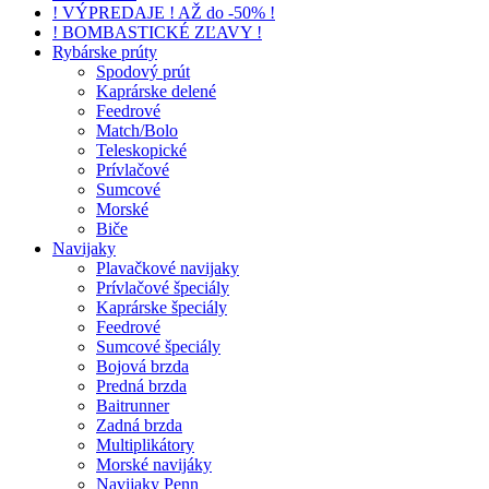
! VÝPREDAJE ! AŽ do -50% !
! BOMBASTICKÉ ZĽAVY !
Rybárske prúty
Spodový prút
Kaprárske delené
Feedrové
Match/Bolo
Teleskopické
Prívlačové
Sumcové
Morské
Biče
Navijaky
Plavačkové navijaky
Prívlačové špeciály
Kaprárske špeciály
Feedrové
Sumcové špeciály
Bojová brzda
Predná brzda
Baitrunner
Zadná brzda
Multiplikátory
Morské navijáky
Navijaky Penn