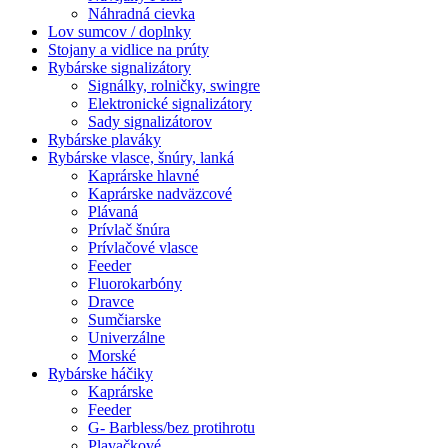
Náhradná cievka
Lov sumcov / doplnky
Stojany a vidlice na prúty
Rybárske signalizátory
Signálky, rolničky, swingre
Elektronické signalizátory
Sady signalizátorov
Rybárske plaváky
Rybárske vlasce, šnúry, lanká
Kaprárske hlavné
Kaprárske nadväzcové
Plávaná
Prívlač šnúra
Prívlačové vlasce
Feeder
Fluorokarbóny
Dravce
Sumčiarske
Univerzálne
Morské
Rybárske háčiky
Kaprárske
Feeder
G- Barbless/bez protihrotu
Plavačkové