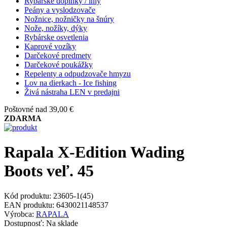
Rybárske doplnky / ihly
Peány a vyslodzovače
Nožnice, nožničky na šnúry
Nože, nožíky, dýky
Rybárske osvetlenia
Kaprové vozíky
Darčekové predmety
Darčekové poukážky
Repelenty a odpudzovače hmyzu
Lov na dierkach - Ice fishing
Živá nástraha LEN v predajni
Poštovné nad 39,00 €
ZDARMA
Rapala X-Edition Wading
Boots veľ. 45
Kód produktu:
23605-1(45)
EAN produktu:
6430021148537
Výrobca:
RAPALA
Dostupnosť:
Na sklade