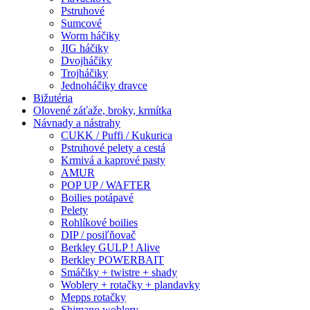
Pstruhové
Sumcové
Worm háčiky
JIG háčiky
Dvojháčiky
Trojháčiky
Jednoháčiky dravce
Bižutéria
Olovené záťaže, broky, krmítka
Návnady a nástrahy
CUKK / Puffi / Kukurica
Pstruhové pelety a cestá
Krmivá a kaprové pasty
AMUR
POP UP / WAFTER
Boilies potápavé
Pelety
Rohlíkové boilies
DIP / posiľňovač
Berkley GULP ! Alive
Berkley POWERBAIT
Smáčiky + twistre + shady
Woblery + rotačky + plandavky
Mepps rotačky
Shimano woblery