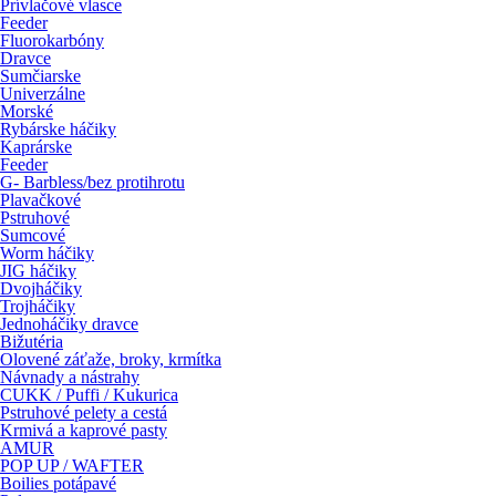
Prívlačové vlasce
Feeder
Fluorokarbóny
Dravce
Sumčiarske
Univerzálne
Morské
Rybárske háčiky
Kaprárske
Feeder
G- Barbless/bez protihrotu
Plavačkové
Pstruhové
Sumcové
Worm háčiky
JIG háčiky
Dvojháčiky
Trojháčiky
Jednoháčiky dravce
Bižutéria
Olovené záťaže, broky, krmítka
Návnady a nástrahy
CUKK / Puffi / Kukurica
Pstruhové pelety a cestá
Krmivá a kaprové pasty
AMUR
POP UP / WAFTER
Boilies potápavé