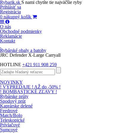
Rybarik.sk
S nami chytíte tie najväčšie ryby
Prihlásiť sa
Registrácia
0
nákupný košík
O nás
Obchodné podmienky
Reklamácie
Kontakt
Rybárské obaly a batohy
JRC Defender X-Large Carryall
HOTLINE
+421 911 908 259
NOVINKY
! VÝPREDAJE ! AŽ do -50% !
! BOMBASTICKÉ ZĽAVY !
Rybárske prúty
Spodový prút
Kaprárske delené
Feedrové
Match/Bolo
Teleskopické
Prívlačové
Sumcové