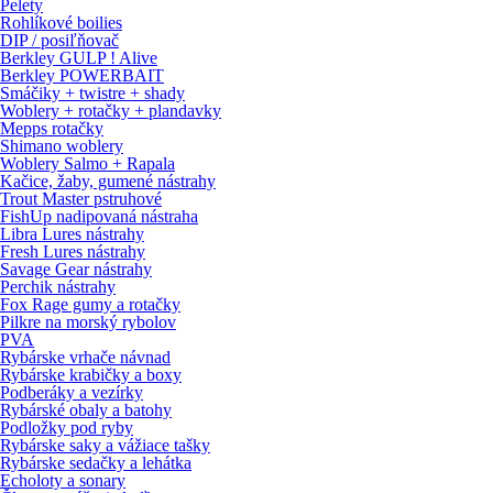
Pelety
Rohlíkové boilies
DIP / posiľňovač
Berkley GULP ! Alive
Berkley POWERBAIT
Smáčiky + twistre + shady
Woblery + rotačky + plandavky
Mepps rotačky
Shimano woblery
Woblery Salmo + Rapala
Kačice, žaby, gumené nástrahy
Trout Master pstruhové
FishUp nadipovaná nástraha
Libra Lures nástrahy
Fresh Lures nástrahy
Savage Gear nástrahy
Perchik nástrahy
Fox Rage gumy a rotačky
Pilkre na morský rybolov
PVA
Rybárske vrhače návnad
Rybárske krabičky a boxy
Podberáky a vezírky
Rybárské obaly a batohy
Podložky pod ryby
Rybárske saky a vážiace tašky
Rybárske sedačky a lehátka
Echoloty a sonary