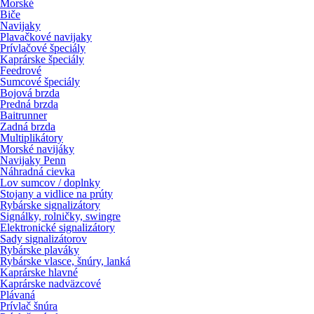
Morské
Biče
Navijaky
Plavačkové navijaky
Prívlačové špeciály
Kaprárske špeciály
Feedrové
Sumcové špeciály
Bojová brzda
Predná brzda
Baitrunner
Zadná brzda
Multiplikátory
Morské navijáky
Navijaky Penn
Náhradná cievka
Lov sumcov / doplnky
Stojany a vidlice na prúty
Rybárske signalizátory
Signálky, rolničky, swingre
Elektronické signalizátory
Sady signalizátorov
Rybárske plaváky
Rybárske vlasce, šnúry, lanká
Kaprárske hlavné
Kaprárske nadväzcové
Plávaná
Prívlač šnúra