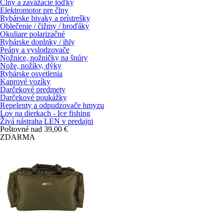
Člny a zavážacie loďky
Elektromotor pre člny
Rybárske bivaky a prístrešky
Oblečenie / čižmy / broďáky
Okuliare polarizačné
Rybárske doplnky / ihly
Peány a vyslodzovače
Nožnice, nožničky na šnúry
Nože, nožíky, dýky
Rybárske osvetlenia
Kaprové vozíky
Darčekové predmety
Darčekové poukážky
Repelenty a odpudzovače hmyzu
Lov na dierkach - Ice fishing
Živá nástraha LEN v predajni
Poštovné nad 39,00 €
ZDARMA