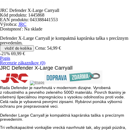
JRC Defender X-Large Carryall
Kód produktu:
1445868
EAN produktu:
043388441553
Výrobca:
JRC
Dostupnosť:
Na sklade
Defender X-Large Carryall je kompaktná kaprárska taška s precíznym
prevedením.
Cena:
54,99 €
vložiť do košíka
-21%
69,99 €
Popis
Recenzie zákazníkov (0)
JRC Defender X-Large Carryall
Rada Defender je navrhnutá v modernom dizajne. Vyrobená
z robustného a pevného zeleného 500D materiálu. Povrch tkaniny je
ošetrený špeciálnou impregnáciou s vysokou odolnosťou proti vode.
Celá rada je vybavená pevnými zipsami. Rybárovi ponúka výbornú
ochranu pre prepravované veci.
Defender Large Carryall je kompaktná kaprárska taška s precíznym
prevedením.
Tri veľkokapacitné vonkajšie vrecká navrhnuté tak, aby pojali púzdra,