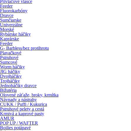
Prívlačové vlasce
Feeder
Fluorokarbóny
Dravce
Sumčiarske
Univerzálne
Morské
Rybárske háčiky
Kaprárske
Feeder
G- Barbless/bez protihrotu
Plavačkové
Pstruhové
Sumcové
Worm háčiky
JIG háčiky
Dvojháčiky
Trojháčiky
Jednoháčiky dravce
Bižutéria
Olovené záťaže, broky, krmítka
Návnady a nástrahy
CUKK / Puffi / Kukurica
Pstruhové pelety a cestá
Krmivá a kaprové pasty
AMUR
POP UP / WAFTER
Boilies potápavé