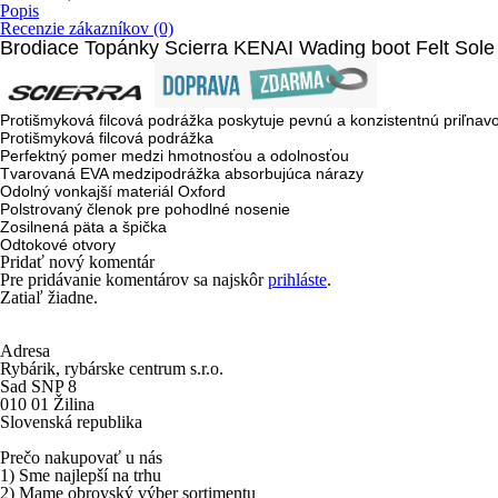
Popis
Recenzie zákazníkov (0)
Brodiace Topánky Scierra KENAI Wading boot Felt Sole 
Protišmyková filcová podrážka poskytuje pevnú a konzistentnú priľnavo
Protišmyková filcová podrážka
Perfektný pomer medzi hmotnosťou a odolnosťou
Tvarovaná EVA medzipodrážka absorbujúca nárazy
Odolný vonkajší materiál Oxford
Polstrovaný členok pre pohodlné nosenie
Zosilnená päta a špička
Odtokové otvory
Pridať nový komentár
Pre pridávanie komentárov sa najskôr
prihláste
.
Zatiaľ žiadne.
Adresa
Rybárik, rybárske centrum s.r.o.
Sad SNP 8
010 01 Žilina
Slovenská republika
Prečo nakupovať u nás
1) Sme najlepší na trhu
2) Mame obrovský výber sortimentu