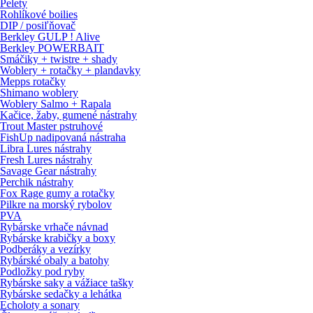
Pelety
Rohlíkové boilies
DIP / posiľňovač
Berkley GULP ! Alive
Berkley POWERBAIT
Smáčiky + twistre + shady
Woblery + rotačky + plandavky
Mepps rotačky
Shimano woblery
Woblery Salmo + Rapala
Kačice, žaby, gumené nástrahy
Trout Master pstruhové
FishUp nadipovaná nástraha
Libra Lures nástrahy
Fresh Lures nástrahy
Savage Gear nástrahy
Perchik nástrahy
Fox Rage gumy a rotačky
Pilkre na morský rybolov
PVA
Rybárske vrhače návnad
Rybárske krabičky a boxy
Podberáky a vezírky
Rybárské obaly a batohy
Podložky pod ryby
Rybárske saky a vážiace tašky
Rybárske sedačky a lehátka
Echoloty a sonary