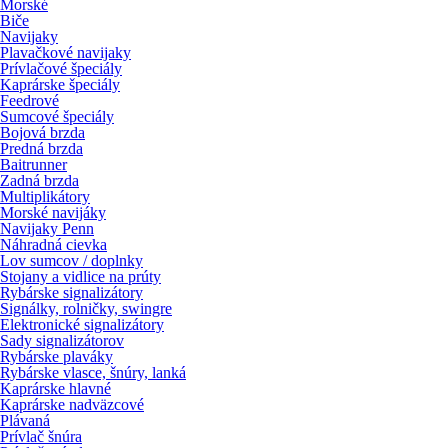
Morské
Biče
Navijaky
Plavačkové navijaky
Prívlačové špeciály
Kaprárske špeciály
Feedrové
Sumcové špeciály
Bojová brzda
Predná brzda
Baitrunner
Zadná brzda
Multiplikátory
Morské navijáky
Navijaky Penn
Náhradná cievka
Lov sumcov / doplnky
Stojany a vidlice na prúty
Rybárske signalizátory
Signálky, rolničky, swingre
Elektronické signalizátory
Sady signalizátorov
Rybárske plaváky
Rybárske vlasce, šnúry, lanká
Kaprárske hlavné
Kaprárske nadväzcové
Plávaná
Prívlač šnúra