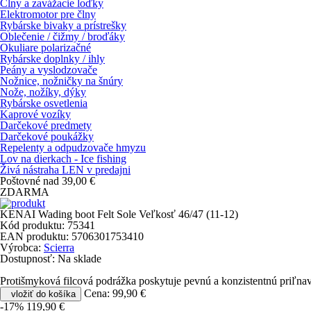
Člny a zavážacie loďky
Elektromotor pre člny
Rybárske bivaky a prístrešky
Oblečenie / čižmy / broďáky
Okuliare polarizačné
Rybárske doplnky / ihly
Peány a vyslodzovače
Nožnice, nožničky na šnúry
Nože, nožíky, dýky
Rybárske osvetlenia
Kaprové vozíky
Darčekové predmety
Darčekové poukážky
Repelenty a odpudzovače hmyzu
Lov na dierkach - Ice fishing
Živá nástraha LEN v predajni
Poštovné nad 39,00 €
ZDARMA
KENAI Wading boot Felt Sole Veľkosť 46/47 (11-12)
Kód produktu:
75341
EAN produktu:
5706301753410
Výrobca:
Scierra
Dostupnosť:
Na sklade
Protišmyková filcová podrážka poskytuje pevnú a konzistentnú priľnav
Cena:
99,90 €
vložiť do košíka
-17%
119,90 €