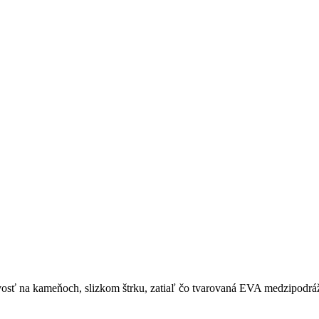
osť na kameňoch, slizkom štrku, zatiaľ čo tvarovaná EVA medzipodrážk