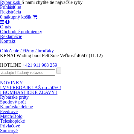
Rybarik.sk
S nami chytíte tie najväčšie ryby
Prihlásiť sa
Registrácia
0
nákupný košík
O nás
Obchodné podmienky
Reklamácie
Kontakt
Oblečenie / čižmy / broďáky
KENAI Wading boot Felt Sole Veľkosť 46/47 (11-12)
HOTLINE
+421 911 908 259
NOVINKY
! VÝPREDAJE ! AŽ do -50% !
! BOMBASTICKÉ ZĽAVY !
Rybárske prúty
Spodový prút
Kaprárske delené
Feedrové
Match/Bolo
Teleskopické
Prívlačové
Sumcové