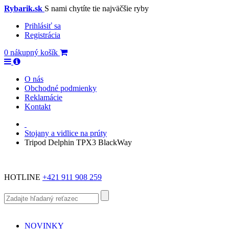
Rybarik.sk
S nami chytíte tie najväčšie ryby
Prihlásiť sa
Registrácia
0
nákupný košík
O nás
Obchodné podmienky
Reklamácie
Kontakt
Stojany a vidlice na prúty
Tripod Delphin TPX3 BlackWay
HOTLINE
+421 911 908 259
NOVINKY