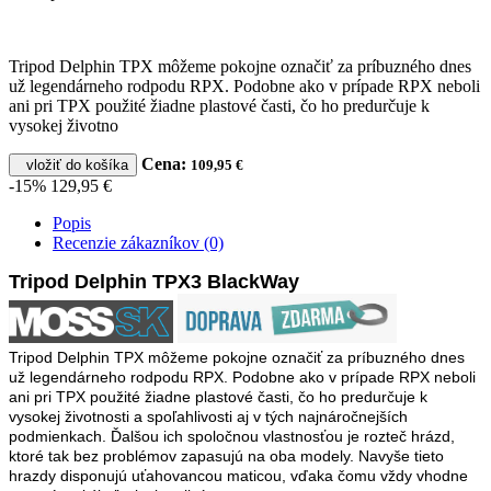
Tripod Delphin TPX môžeme pokojne označiť za príbuzného dnes
už legendárneho rodpodu RPX. Podobne ako v prípade RPX neboli
ani pri TPX použité žiadne plastové časti, čo ho predurčuje k
vysokej životno
Cena:
vložiť do košíka
109,95 €
-15%
129,95 €
Popis
Recenzie zákazníkov (0)
Tripod Delphin TPX3 BlackWay
Tripod Delphin TPX môžeme pokojne označiť za príbuzného dnes
už legendárneho rodpodu RPX. Podobne ako v prípade RPX neboli
ani pri TPX použité žiadne plastové časti, čo ho predurčuje k
vysokej životnosti a spoľahlivosti aj v tých najnáročnejších
podmienkach. Ďalšou ich spoločnou vlastnosťou je rozteč hrázd,
ktoré tak bez problémov zapasujú na oba modely. Navyše tieto
hrazdy disponujú uťahovancou maticou, vďaka čomu vždy vhodne