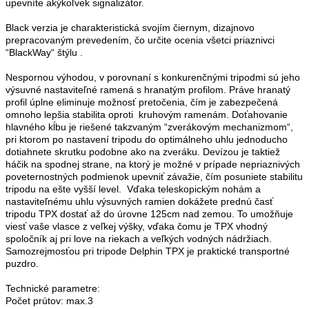
upevníte akýkoľvek signalizátor.
Black verzia je charakteristická svojím čiernym, dizajnovo
prepracovaným prevedením, čo určite ocenia všetci priaznivci
“BlackWay“ štýlu .
Nespornou výhodou, v porovnaní s konkurenčnými tripodmi sú jeho
výsuvné nastaviteľné ramená s hranatým profilom. Práve hranatý
profil úplne eliminuje možnosť pretočenia, čím je zabezpečená
omnoho lepšia stabilita oproti kruhovým ramenám. Doťahovanie
hlavného kĺbu je riešené takzvaným “zverákovým mechanizmom“,
pri ktorom po nastavení tripodu do optimálneho uhlu jednoducho
dotiahnete skrutku podobne ako na zveráku. Devízou je taktiež
háčik na spodnej strane, na ktorý je možné v prípade nepriaznivých
poveternostných podmienok upevniť závažie, čím posuniete stabilitu
tripodu na ešte vyšší level. Vďaka teleskopickým nohám a
nastaviteľnému uhlu výsuvných ramien dokážete prednú časť
tripodu TPX dostať až do úrovne 125cm nad zemou. To umožňuje
viesť vaše vlasce z veľkej výšky, vďaka čomu je TPX vhodný
spoločník aj pri love na riekach a veľkých vodných nádržiach.
Samozrejmosťou pri tripode Delphin TPX je praktické transportné
puzdro.
Technické parametre:
Počet prútov: max.3