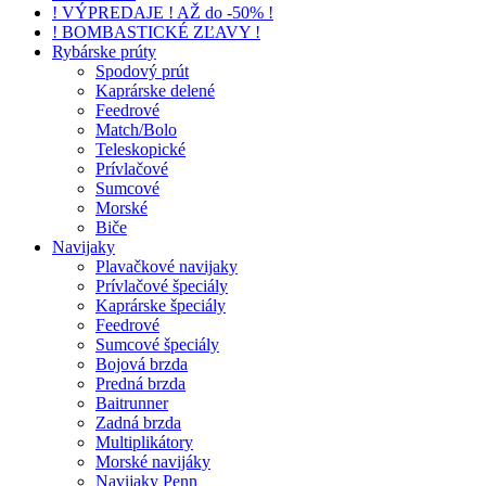
! VÝPREDAJE ! AŽ do -50% !
! BOMBASTICKÉ ZĽAVY !
Rybárske prúty
Spodový prút
Kaprárske delené
Feedrové
Match/Bolo
Teleskopické
Prívlačové
Sumcové
Morské
Biče
Navijaky
Plavačkové navijaky
Prívlačové špeciály
Kaprárske špeciály
Feedrové
Sumcové špeciály
Bojová brzda
Predná brzda
Baitrunner
Zadná brzda
Multiplikátory
Morské navijáky
Navijaky Penn