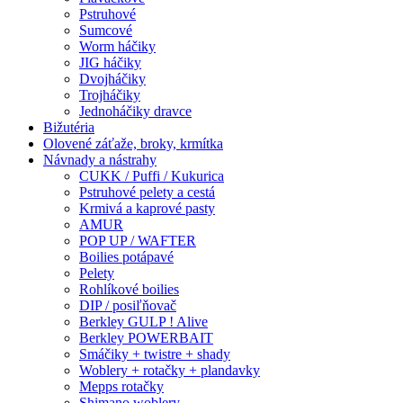
Pstruhové
Sumcové
Worm háčiky
JIG háčiky
Dvojháčiky
Trojháčiky
Jednoháčiky dravce
Bižutéria
Olovené záťaže, broky, krmítka
Návnady a nástrahy
CUKK / Puffi / Kukurica
Pstruhové pelety a cestá
Krmivá a kaprové pasty
AMUR
POP UP / WAFTER
Boilies potápavé
Pelety
Rohlíkové boilies
DIP / posiľňovač
Berkley GULP ! Alive
Berkley POWERBAIT
Smáčiky + twistre + shady
Woblery + rotačky + plandavky
Mepps rotačky
Shimano woblery