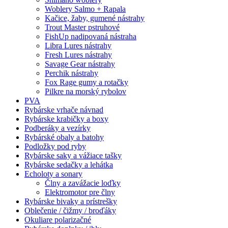
Woblery Salmo + Rapala
Kačice, žaby, gumené nástrahy
Trout Master pstruhové
FishUp nadipovaná nástraha
Libra Lures nástrahy
Fresh Lures nástrahy
Savage Gear nástrahy
Perchik nástrahy
Fox Rage gumy a rotačky
Pilkre na morský rybolov
PVA
Rybárske vrhače návnad
Rybárske krabičky a boxy
Podberáky a vezírky
Rybárské obaly a batohy
Podložky pod ryby
Rybárske saky a vážiace tašky
Rybárske sedačky a lehátka
Echoloty a sonary
Člny a zavážacie loďky
Elektromotor pre člny
Rybárske bivaky a prístrešky
Oblečenie / čižmy / broďáky
Okuliare polarizačné