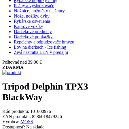
Rybárske doplnky / ihly
Peány a vyslodzovače
Nožnice, nožničky na šnúry
Nože, nožíky, dýky
Rybárske osvetlenia
Kaprové vozíky
Darčekové predmety
Darčekové poukážky
Repelenty a odpudzovače hmyzu
Lov na dierkach - Ice fishing
Živá nástraha LEN v predajni
Poštovné nad 39,00 €
ZDARMA
Tripod Delphin TPX3
BlackWay
Kód produktu:
101000976
EAN produktu:
8586018479226
Výrobca:
MOSS
Dostupnosť:
Na sklade