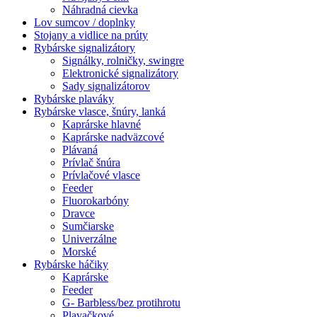
Náhradná cievka
Lov sumcov / doplnky
Stojany a vidlice na prúty
Rybárske signalizátory
Signálky, rolničky, swingre
Elektronické signalizátory
Sady signalizátorov
Rybárske plaváky
Rybárske vlasce, šnúry, lanká
Kaprárske hlavné
Kaprárske nadväzcové
Plávaná
Prívlač šnúra
Prívlačové vlasce
Feeder
Fluorokarbóny
Dravce
Sumčiarske
Univerzálne
Morské
Rybárske háčiky
Kaprárske
Feeder
G- Barbless/bez protihrotu
Plavačkové