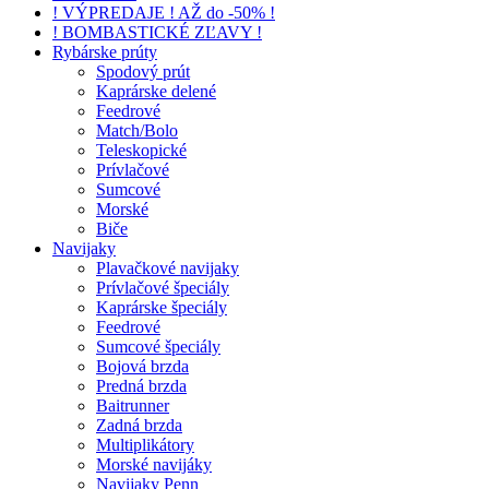
! VÝPREDAJE ! AŽ do -50% !
! BOMBASTICKÉ ZĽAVY !
Rybárske prúty
Spodový prút
Kaprárske delené
Feedrové
Match/Bolo
Teleskopické
Prívlačové
Sumcové
Morské
Biče
Navijaky
Plavačkové navijaky
Prívlačové špeciály
Kaprárske špeciály
Feedrové
Sumcové špeciály
Bojová brzda
Predná brzda
Baitrunner
Zadná brzda
Multiplikátory
Morské navijáky
Navijaky Penn