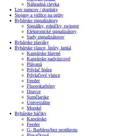
Náhradná cievka
Lov sumcov / doplnky
Stojany a vidlice na prúty
Rybárske signalizátory
Signálky, rolničky, swingre
Elektronické signalizátory
Sady signalizátorov
Rybárske plaváky
Rybárske vlasce, šnúry, lanká
Kaprárske hlavné
Kaprárske nadväzcové
Plávaná
Prívlač šnúra
Prívlačové vlasce
Feeder
Fluorokarbóny
Dravce
Sumčiarske
Univerzálne
Morské
Rybárske háčiky
Kaprárske
Feeder
G- Barbless/bez protihrotu
Plavačkové