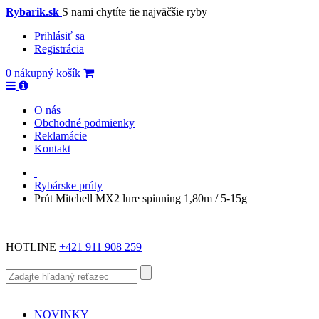
Rybarik.sk
S nami chytíte tie najväčšie ryby
Prihlásiť sa
Registrácia
0
nákupný košík
O nás
Obchodné podmienky
Reklamácie
Kontakt
Rybárske prúty
Prút Mitchell MX2 lure spinning 1,80m / 5-15g
HOTLINE
+421 911 908 259
NOVINKY