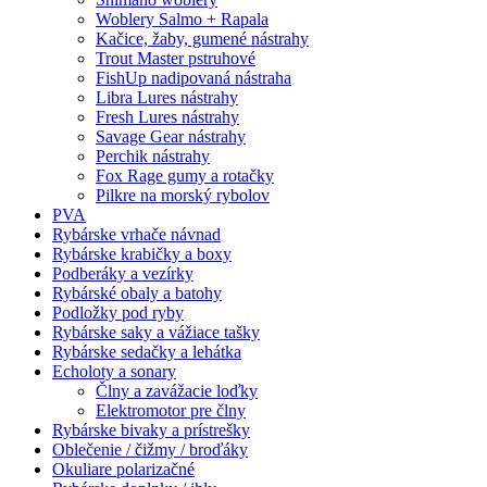
Woblery Salmo + Rapala
Kačice, žaby, gumené nástrahy
Trout Master pstruhové
FishUp nadipovaná nástraha
Libra Lures nástrahy
Fresh Lures nástrahy
Savage Gear nástrahy
Perchik nástrahy
Fox Rage gumy a rotačky
Pilkre na morský rybolov
PVA
Rybárske vrhače návnad
Rybárske krabičky a boxy
Podberáky a vezírky
Rybárské obaly a batohy
Podložky pod ryby
Rybárske saky a vážiace tašky
Rybárske sedačky a lehátka
Echoloty a sonary
Člny a zavážacie loďky
Elektromotor pre člny
Rybárske bivaky a prístrešky
Oblečenie / čižmy / broďáky
Okuliare polarizačné