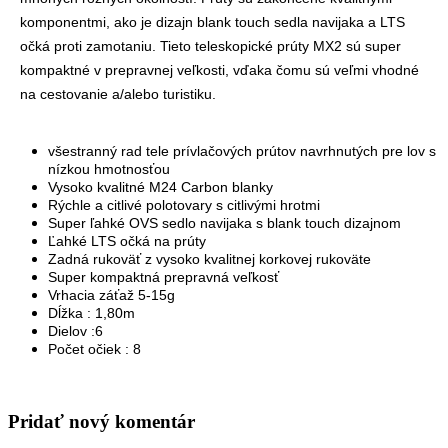
komponentmi, ako je dizajn blank touch sedla navijaka a LTS
očká proti zamotaniu.
Tieto teleskopické prúty MX2 sú super
kompaktné v prepravnej veľkosti, vďaka čomu sú veľmi vhodné
na cestovanie a/alebo turistiku.
všestranný rad tele prívlačových prútov navrhnutých pre lov s
nízkou hmotnosťou
Vysoko kvalitné M24 Carbon blanky
Rýchle a citlivé polotovary s citlivými hrotmi
Super ľahké OVS sedlo navijaka s blank touch dizajnom
Ľahké LTS očká na prúty
Zadná rukoväť z vysoko kvalitnej korkovej rukoväte
Super kompaktná prepravná veľkosť
Vrhacia záťaž 5-15g
Dĺžka : 1,80m
Dielov :6
Počet očiek : 8
Pridať nový komentár