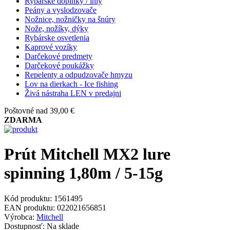
Rybárske doplnky / ihly
Peány a vyslodzovače
Nožnice, nožničky na šnúry
Nože, nožíky, dýky
Rybárske osvetlenia
Kaprové vozíky
Darčekové predmety
Darčekové poukážky
Repelenty a odpudzovače hmyzu
Lov na dierkach - Ice fishing
Živá nástraha LEN v predajni
Poštovné nad 39,00 €
ZDARMA
Prút Mitchell MX2 lure
spinning 1,80m / 5-15g
Kód produktu:
1561495
EAN produktu:
022021656851
Výrobca:
Mitchell
Dostupnosť:
Na sklade