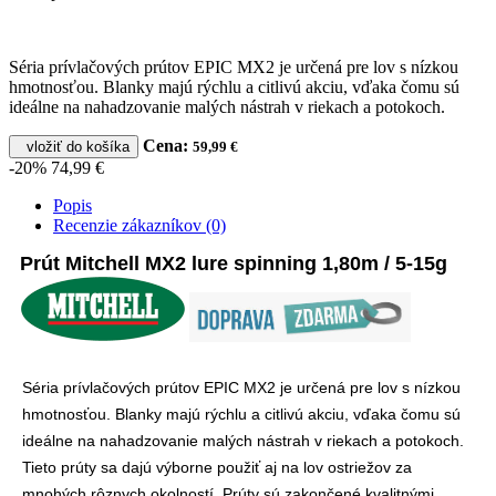
Séria prívlačových prútov EPIC MX2 je určená pre lov s nízkou
hmotnosťou. Blanky majú rýchlu a citlivú akciu, vďaka čomu sú
ideálne na nahadzovanie malých nástrah v riekach a potokoch.
Cena:
vložiť do košíka
59,99 €
-20%
74,99 €
Popis
Recenzie zákazníkov (0)
Prút Mitchell MX2 lure spinning 1,80m / 5-15g
Séria prívlačových prútov EPIC MX2 je určená pre lov s nízkou
hmotnosťou.
Blanky majú rýchlu a citlivú akciu, vďaka čomu sú
ideálne na nahadzovanie malých nástrah v riekach a potokoch.
Tieto prúty sa dajú výborne použiť aj na lov ostriežov za
mnohých rôznych okolností.
Prúty sú zakončené kvalitnými