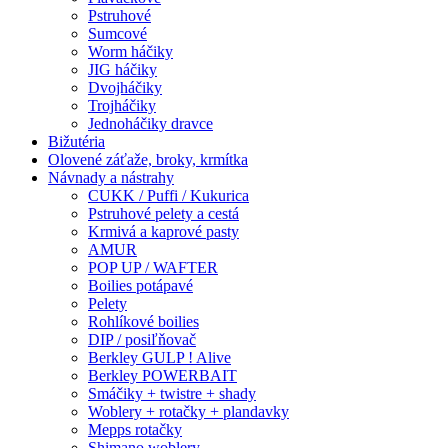
Pstruhové
Sumcové
Worm háčiky
JIG háčiky
Dvojháčiky
Trojháčiky
Jednoháčiky dravce
Bižutéria
Olovené záťaže, broky, krmítka
Návnady a nástrahy
CUKK / Puffi / Kukurica
Pstruhové pelety a cestá
Krmivá a kaprové pasty
AMUR
POP UP / WAFTER
Boilies potápavé
Pelety
Rohlíkové boilies
DIP / posiľňovač
Berkley GULP ! Alive
Berkley POWERBAIT
Smáčiky + twistre + shady
Woblery + rotačky + plandavky
Mepps rotačky
Shimano woblery