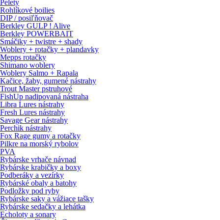
Pelety
Rohlíkové boilies
DIP / posiľňovač
Berkley GULP ! Alive
Berkley POWERBAIT
Smáčiky + twistre + shady
Woblery + rotačky + plandavky
Mepps rotačky
Shimano woblery
Woblery Salmo + Rapala
Kačice, žaby, gumené nástrahy
Trout Master pstruhové
FishUp nadipovaná nástraha
Libra Lures nástrahy
Fresh Lures nástrahy
Savage Gear nástrahy
Perchik nástrahy
Fox Rage gumy a rotačky
Pilkre na morský rybolov
PVA
Rybárske vrhače návnad
Rybárske krabičky a boxy
Podberáky a vezírky
Rybárské obaly a batohy
Podložky pod ryby
Rybárske saky a vážiace tašky
Rybárske sedačky a lehátka
Echoloty a sonary