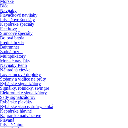
Morské
Biče
Navijaky
Plavačkové navijaky
Prívlačové špeciály
Kaprárske špeciály
Feedrové
Sumcové špeciály
Bojová brzda
Predná brzda
Baitrunner
Zadná brzda
Multiplikátory
Morské navijáky
Navijaky Penn
Náhradná cievka
Lov sumcov / doplnky
Stojany a vidlice na prúty
Rybárske signalizátory
Signálky, rolničky, swingre
Elektronické signalizátory
Sady signalizátorov
Rybárske plaváky
Rybárske vlasce, šnúry, lanká
Kaprárske hlavné
Kaprárske nadväzcové
Plávaná
Prívlač šnúra