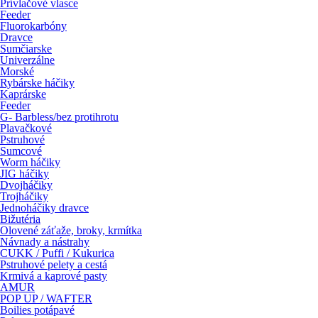
Prívlačové vlasce
Feeder
Fluorokarbóny
Dravce
Sumčiarske
Univerzálne
Morské
Rybárske háčiky
Kaprárske
Feeder
G- Barbless/bez protihrotu
Plavačkové
Pstruhové
Sumcové
Worm háčiky
JIG háčiky
Dvojháčiky
Trojháčiky
Jednoháčiky dravce
Bižutéria
Olovené záťaže, broky, krmítka
Návnady a nástrahy
CUKK / Puffi / Kukurica
Pstruhové pelety a cestá
Krmivá a kaprové pasty
AMUR
POP UP / WAFTER
Boilies potápavé