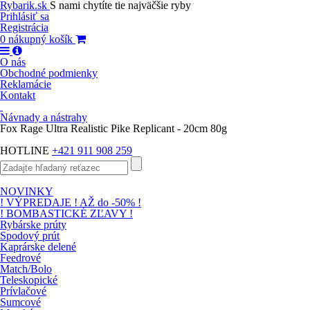
Rybarik.sk
S nami chytíte tie najväčšie ryby
Prihlásiť sa
Registrácia
0
nákupný košík
O nás
Obchodné podmienky
Reklamácie
Kontakt
Návnady a nástrahy
Fox Rage Ultra Realistic Pike Replicant - 20cm 80g
HOTLINE
+421 911 908 259
NOVINKY
! VÝPREDAJE ! AŽ do -50% !
! BOMBASTICKÉ ZĽAVY !
Rybárske prúty
Spodový prút
Kaprárske delené
Feedrové
Match/Bolo
Teleskopické
Prívlačové
Sumcové