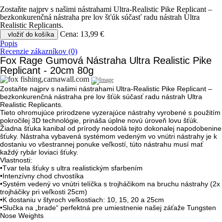
Zostaňte najprv s našimi nástrahami Ultra-Realistic Pike Replicant –
bezkonkurenčná nástraha pre lov šťúk súčasť radu nástrah Ultra
Realistic Replicants.
Cena:
13,99 €
vložiť do košíka
Popis
Recenzie zákazníkov (0)
Fox Rage Gumová Nástraha Ultra Realistic Pike
Replicant - 20cm 80g
Zostaňte najprv s našimi nástrahami Ultra-Realistic Pike Replicant –
bezkonkurenčná nástraha pre lov šťúk súčasť radu nástrah Ultra
Realistic Replicants.
Tieto ohromujúce prirodzene vyzerajúce nástrahy vyrobené s použitím
pokročilej 3D technológie, prináša úplne novú úroveň lovu šťúk.
Žiadna šťuka kanibal od prírody neodolá tejto dokonalej napodobenine
šťuky. Nástraha vybavená systémom vedeným vo vnútri nástrahy je k
dostaniu vo všestrannej ponuke veľkostí, túto nástrahu musí mať
každý rybár loviaci šťuky.
Vlastnosti:
•Tvar tela šťuky s ultra realistickým sfarbením
•Intenzívny chod chvostíka
•Systém vedený vo vnútri telíčka s trojháčikom na bruchu nástrahy (2x
trojháčiky pri veľkosti 25cm)
•K dostaniu v štyroch veľkostiach: 10, 15, 20 a 25cm
•Slučka na „brade“ perfektná pre umiestnenie našej záťaže Tungsten
Nose Weights