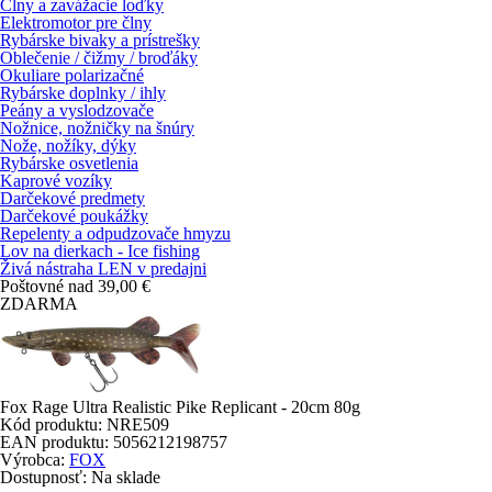
Člny a zavážacie loďky
Elektromotor pre člny
Rybárske bivaky a prístrešky
Oblečenie / čižmy / broďáky
Okuliare polarizačné
Rybárske doplnky / ihly
Peány a vyslodzovače
Nožnice, nožničky na šnúry
Nože, nožíky, dýky
Rybárske osvetlenia
Kaprové vozíky
Darčekové predmety
Darčekové poukážky
Repelenty a odpudzovače hmyzu
Lov na dierkach - Ice fishing
Živá nástraha LEN v predajni
Poštovné nad 39,00 €
ZDARMA
Fox Rage Ultra Realistic Pike Replicant - 20cm 80g
Kód produktu:
NRE509
EAN produktu:
5056212198757
Výrobca:
FOX
Dostupnosť:
Na sklade