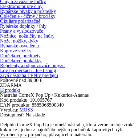
Člny a zavážacie loďky
Elektromotor pre člny
Rybárske bivaky a prístrešky
Oblečenie / čižmy / broďáky
Okuliare polarizačné
Rybárske doplnky / ihly
Peány a vyslodzovače
Nožnice, nožničky na šnúry
Nože, nožíky, dýky
Rybárske osvetlenia
Kaprové vozíky
Darčekové predmety
Darčekové poukážky
Repelenty a odpudzovače hmyzu
Lov na dierkach - Ice fishing
Živá nástraha LEN v predajni
Poštovné nad 39,00 €
ZDARMA
Nástraha CorneX Pop Up / Kukurica-Ananás
Kód produktu:
101005767
EAN produktu:
8585066500340
Výrobca:
MOSS
Dostupnosť:
Na sklade
Delphin CorneX Pop Up je umelá nástraha, ktorá verne imituje zrnká
kukurice - jednu z najobľúbenejších pochúťok kaprovitých rýb.
Vyrobená je z pružného, plávajúceho materiálu.