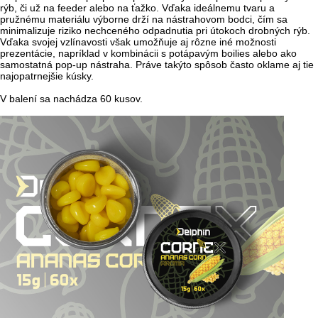
rýb, či už na feeder alebo na ťažko. Vďaka ideálnemu tvaru a
pružnému materiálu výborne drží na nástrahovom bodci, čím sa
minimalizuje riziko nechceného odpadnutia pri útokoch drobných rýb.
Vďaka svojej vzlínavosti však umožňuje aj rôzne iné možnosti
prezentácie, napríklad v kombinácii s potápavým boilies alebo ako
samostatná pop-up nástraha. Práve takýto spôsob často oklame aj tie
najopatrnejšie kúsky.
V balení sa nachádza 60 kusov.