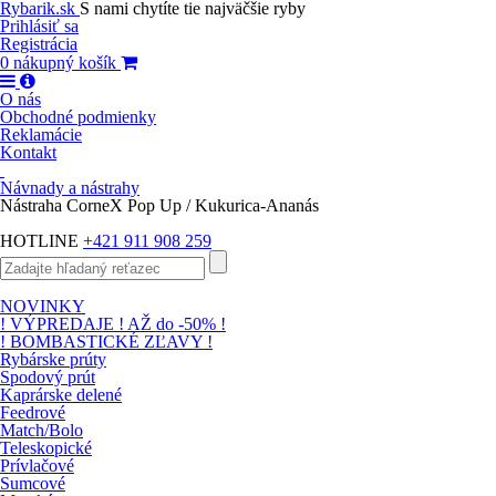
Rybarik.sk
S nami chytíte tie najväčšie ryby
Prihlásiť sa
Registrácia
0
nákupný košík
O nás
Obchodné podmienky
Reklamácie
Kontakt
Návnady a nástrahy
Nástraha CorneX Pop Up / Kukurica-Ananás
HOTLINE
+421 911 908 259
NOVINKY
! VÝPREDAJE ! AŽ do -50% !
! BOMBASTICKÉ ZĽAVY !
Rybárske prúty
Spodový prút
Kaprárske delené
Feedrové
Match/Bolo
Teleskopické
Prívlačové
Sumcové