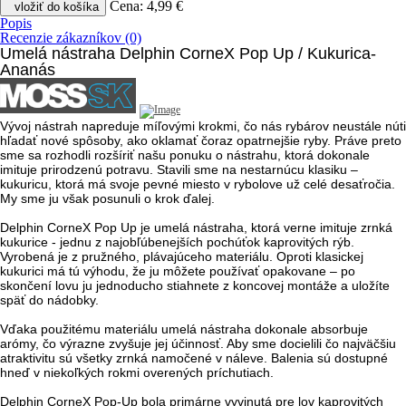
Cena:
4,99 €
vložiť do košíka
Popis
Recenzie zákazníkov (0)
Umelá nástraha Delphin CorneX Pop Up / Kukurica-
Ananás
Vývoj nástrah napreduje míľovými krokmi, čo nás rybárov neustále núti
hľadať nové spôsoby, ako oklamať čoraz opatrnejšie ryby. Práve preto
sme sa rozhodli rozšíriť našu ponuku o nástrahu, ktorá dokonale
imituje prirodzenú potravu. Stavili sme na nestarnúcu klasiku –
kukuricu, ktorá má svoje pevné miesto v rybolove už celé desaťročia.
My sme ju však posunuli o krok ďalej.
Delphin CorneX Pop Up je umelá nástraha, ktorá verne imituje zrnká
kukurice - jednu z najobľúbenejších pochúťok kaprovitých rýb.
Vyrobená je z pružného, plávajúceho materiálu. Oproti klasickej
kukurici má tú výhodu, že ju môžete používať opakovane – po
skončení lovu ju jednoducho stiahnete z koncovej montáže a uložíte
späť do nádobky.
Vďaka použitému materiálu umelá nástraha dokonale absorbuje
arómy, čo výrazne zvyšuje jej účinnosť. Aby sme docielili čo najväčšiu
atraktivitu sú všetky zrnká namočené v náleve. Balenia sú dostupné
hneď v niekoľkých rokmi overených príchutiach.
Delphin CorneX Pop-Up bola primárne vyvinutá pre lov kaprovitých