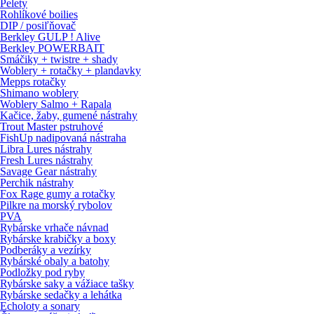
Pelety
Rohlíkové boilies
DIP / posiľňovač
Berkley GULP ! Alive
Berkley POWERBAIT
Smáčiky + twistre + shady
Woblery + rotačky + plandavky
Mepps rotačky
Shimano woblery
Woblery Salmo + Rapala
Kačice, žaby, gumené nástrahy
Trout Master pstruhové
FishUp nadipovaná nástraha
Libra Lures nástrahy
Fresh Lures nástrahy
Savage Gear nástrahy
Perchik nástrahy
Fox Rage gumy a rotačky
Pilkre na morský rybolov
PVA
Rybárske vrhače návnad
Rybárske krabičky a boxy
Podberáky a vezírky
Rybárské obaly a batohy
Podložky pod ryby
Rybárske saky a vážiace tašky
Rybárske sedačky a lehátka
Echoloty a sonary