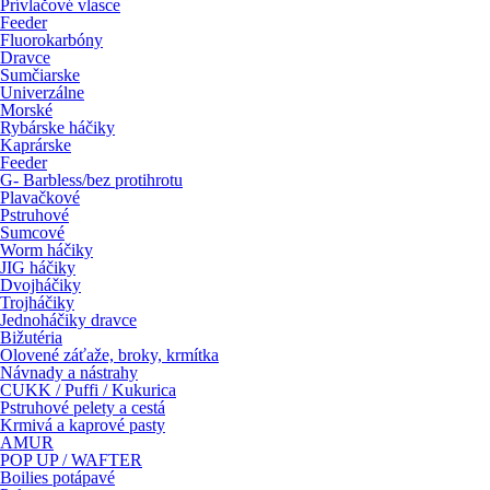
Prívlačové vlasce
Feeder
Fluorokarbóny
Dravce
Sumčiarske
Univerzálne
Morské
Rybárske háčiky
Kaprárske
Feeder
G- Barbless/bez protihrotu
Plavačkové
Pstruhové
Sumcové
Worm háčiky
JIG háčiky
Dvojháčiky
Trojháčiky
Jednoháčiky dravce
Bižutéria
Olovené záťaže, broky, krmítka
Návnady a nástrahy
CUKK / Puffi / Kukurica
Pstruhové pelety a cestá
Krmivá a kaprové pasty
AMUR
POP UP / WAFTER
Boilies potápavé