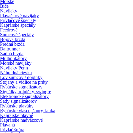
Morské
Biče
Navijaky
Plavačkové navijaky
Prívlačové špeciály
Kaprárske špeciály
Feedrové
Sumcové špeciály
Bojová brzda
Predná brzda
Baitrunner
Zadná brzda
Multiplikátory
Morské navijáky
Navijaky Penn
Náhradná cievka
Lov sumcov / doplnky
Stojany a vidlice na prúty
Rybárske signalizátory
Signálky, rolničky, swingre
Elektronické signalizátory
Sady signalizátorov
Rybárske plaváky
Rybárske vlasce, šnúry, lanká
Kaprárske hlavné
Kaprárske nadväzcové
Plávaná
Prívlač šnúra