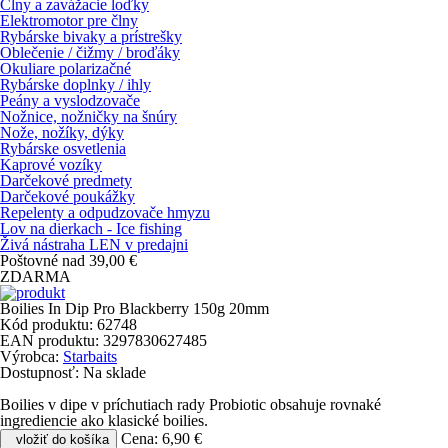
Člny a zavážacie loďky
Elektromotor pre člny
Rybárske bivaky a prístrešky
Oblečenie / čižmy / broďáky
Okuliare polarizačné
Rybárske doplnky / ihly
Peány a vyslodzovače
Nožnice, nožničky na šnúry
Nože, nožíky, dýky
Rybárske osvetlenia
Kaprové vozíky
Darčekové predmety
Darčekové poukážky
Repelenty a odpudzovače hmyzu
Lov na dierkach - Ice fishing
Živá nástraha LEN v predajni
Poštovné nad 39,00 €
ZDARMA
Boilies In Dip Pro Blackberry 150g 20mm
Kód produktu:
62748
EAN produktu:
3297830627485
Výrobca:
Starbaits
Dostupnosť:
Na sklade
Boilies v dipe v príchutiach rady Probiotic obsahuje rovnaké
ingrediencie ako klasické boilies.
Cena:
6,90 €
vložiť do košíka