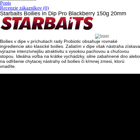
Popis
Recenzie zákazníkov (0)
Starbaits Boilies In Dip Pro Blackberry 150g 20mm
Boilies v dipe v príchutiach rady Probiotic
obsahuje rovnaké
ingrediencie ako klasické boilies. Zaliatím v dipe však nástraha získava
výrazne intenzívnejšiu atraktivitu s vysokou pachovou a chuťovou
stopou.
Ideálna voľba na krátke vychádzky, silne zabahnené dno
alebo
na odlíšenie chytacej nástrahy od boilies či kŕmnej zmesi, ktorú
vnadíte.