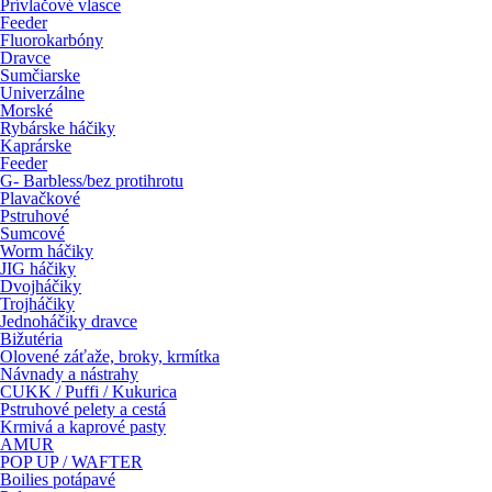
Prívlačové vlasce
Feeder
Fluorokarbóny
Dravce
Sumčiarske
Univerzálne
Morské
Rybárske háčiky
Kaprárske
Feeder
G- Barbless/bez protihrotu
Plavačkové
Pstruhové
Sumcové
Worm háčiky
JIG háčiky
Dvojháčiky
Trojháčiky
Jednoháčiky dravce
Bižutéria
Olovené záťaže, broky, krmítka
Návnady a nástrahy
CUKK / Puffi / Kukurica
Pstruhové pelety a cestá
Krmivá a kaprové pasty
AMUR
POP UP / WAFTER
Boilies potápavé