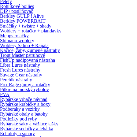
Pelety
Rohlíkové boilies
DIP / posiľňovač
Berkley GULP ! Alive
Berkley POWERBAIT
Smáčiky + twistre + shady
Woblery + rotačky + plandavky
Mepps rotačky
Shimano woblery
Woblery Salmo + Rapala
Kačice, žaby, gumené nástrahy
Trout Master pstruhové
FishUp nadipovaná nástraha
Libra Lures nástrahy
Fresh Lures nástrahy
Savage Gear nástrahy
Perchik nástrahy
Fox Rage gumy a rotačky
Pilkre na morský rybolov
PVA
Rybárske vrhače návnad
Rybárske krabičky a boxy
Podberáky a vezírky
Rybárské obaly a batohy
Podložky pod ryby
Rybárske saky a vážiace tašky
Rybárske sedačky a lehátka
Echoloty a sonary