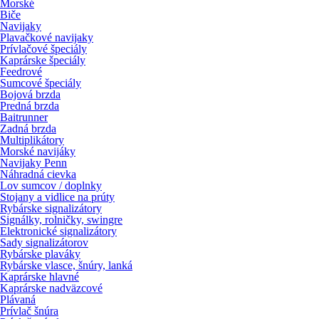
Morské
Biče
Navijaky
Plavačkové navijaky
Prívlačové špeciály
Kaprárske špeciály
Feedrové
Sumcové špeciály
Bojová brzda
Predná brzda
Baitrunner
Zadná brzda
Multiplikátory
Morské navijáky
Navijaky Penn
Náhradná cievka
Lov sumcov / doplnky
Stojany a vidlice na prúty
Rybárske signalizátory
Signálky, rolničky, swingre
Elektronické signalizátory
Sady signalizátorov
Rybárske plaváky
Rybárske vlasce, šnúry, lanká
Kaprárske hlavné
Kaprárske nadväzcové
Plávaná
Prívlač šnúra