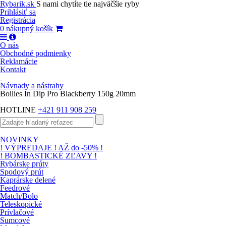
Rybarik.sk
S nami chytíte tie najväčšie ryby
Prihlásiť sa
Registrácia
0
nákupný košík
O nás
Obchodné podmienky
Reklamácie
Kontakt
Návnady a nástrahy
Boilies In Dip Pro Blackberry 150g 20mm
HOTLINE
+421 911 908 259
NOVINKY
! VÝPREDAJE ! AŽ do -50% !
! BOMBASTICKÉ ZĽAVY !
Rybárske prúty
Spodový prút
Kaprárske delené
Feedrové
Match/Bolo
Teleskopické
Prívlačové
Sumcové