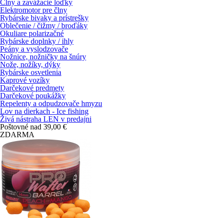
Člny a zavážacie loďky
Elektromotor pre člny
Rybárske bivaky a prístrešky
Oblečenie / čižmy / broďáky
Okuliare polarizačné
Rybárske doplnky / ihly
Peány a vyslodzovače
Nožnice, nožničky na šnúry
Nože, nožíky, dýky
Rybárske osvetlenia
Kaprové vozíky
Darčekové predmety
Darčekové poukážky
Repelenty a odpudzovače hmyzu
Lov na dierkach - Ice fishing
Živá nástraha LEN v predajni
Poštovné nad 39,00 €
ZDARMA