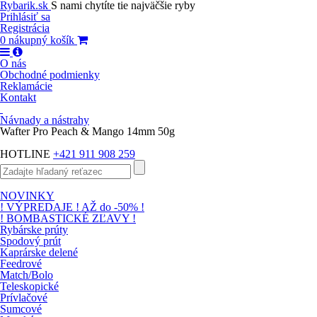
Rybarik.sk
S nami chytíte tie najväčšie ryby
Prihlásiť sa
Registrácia
0
nákupný košík
O nás
Obchodné podmienky
Reklamácie
Kontakt
Návnady a nástrahy
Wafter Pro Peach & Mango 14mm 50g
HOTLINE
+421 911 908 259
NOVINKY
! VÝPREDAJE ! AŽ do -50% !
! BOMBASTICKÉ ZĽAVY !
Rybárske prúty
Spodový prút
Kaprárske delené
Feedrové
Match/Bolo
Teleskopické
Prívlačové
Sumcové