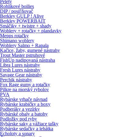
Pelety
Rohlíkové boilies
DIP / posiľňovač
Berkley GULP ! Alive
Berkley POWERBAIT
Smáčiky + twistre + shady
Woblery + rotačky + plandavky
Mepps rotačky
Shimano woblery
Woblery Salmo + Rapala
Kačice, žaby, gumené nástrahy
Trout Master pstruhové
FishUp nadipovaná nástraha
Libra Lures nástrahy
Fresh Lures nástrahy
Savage Gear nástrahy
Perchik nástrahy
Fox Rage gumy a rotačky
Pilkre na morský rybolov
PVA
Rybárske vrhače návnad
Rybárske krabičky a boxy
Podberáky a vezírky
Rybárské obaly a batohy
Podložky pod ryby
Rybárske saky a vážiace tašky
Rybárske sedačky a lehátka
Echoloty a sonary