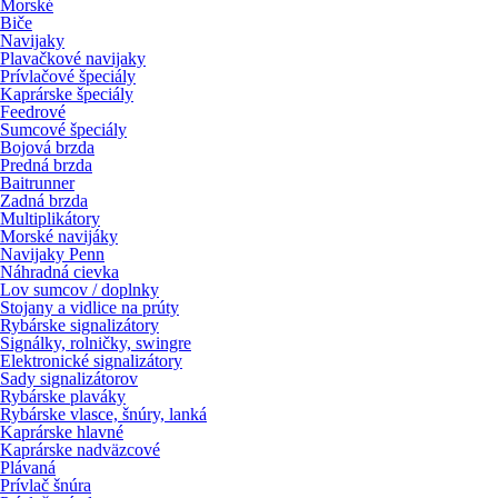
Morské
Biče
Navijaky
Plavačkové navijaky
Prívlačové špeciály
Kaprárske špeciály
Feedrové
Sumcové špeciály
Bojová brzda
Predná brzda
Baitrunner
Zadná brzda
Multiplikátory
Morské navijáky
Navijaky Penn
Náhradná cievka
Lov sumcov / doplnky
Stojany a vidlice na prúty
Rybárske signalizátory
Signálky, rolničky, swingre
Elektronické signalizátory
Sady signalizátorov
Rybárske plaváky
Rybárske vlasce, šnúry, lanká
Kaprárske hlavné
Kaprárske nadväzcové
Plávaná
Prívlač šnúra