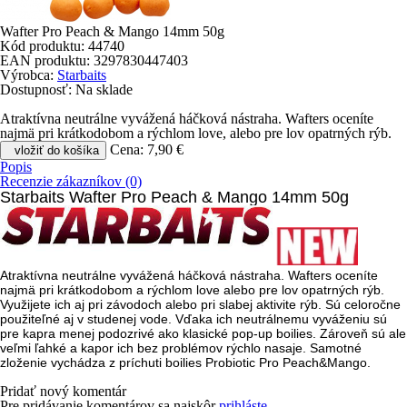
Wafter Pro Peach & Mango 14mm 50g
Kód produktu:
44740
EAN produktu:
3297830447403
Výrobca:
Starbaits
Dostupnosť:
Na sklade
Atraktívna neutrálne vyvážená háčková nástraha. Wafters oceníte
najmä pri krátkodobom a rýchlom love, alebo pre lov opatrných rýb.
Cena:
7,90 €
vložiť do košíka
Popis
Recenzie zákazníkov (0)
Starbaits Wafter Pro Peach & Mango 14mm 50g
Atraktívna
neutrálne vyvážená háčková nástraha
. Wafters oceníte
najmä pri krátkodobom a rýchlom love alebo pre lov opatrných rýb.
Využijete ich aj pri závodoch alebo pri slabej aktivite rýb.
Sú celoročne
použiteľné aj v studenej vode
.
Vďaka ich neutrálnemu vyváženiu sú
pre kapra menej podozrivé ako klasické pop-up boilies
. Zároveň sú ale
veľmi ľahké a
kapor ich bez problémov rýchlo nasaje
. Samotné
zloženie vychádza z príchuti boilies
Probiotic Pro Peach&Mango.
Pridať nový komentár
Pre pridávanie komentárov sa najskôr
prihláste
.