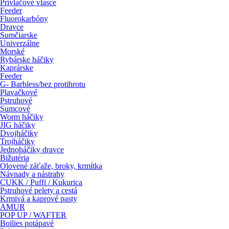
Prívlačové vlasce
Feeder
Fluorokarbóny
Dravce
Sumčiarske
Univerzálne
Morské
Rybárske háčiky
Kaprárske
Feeder
G- Barbless/bez protihrotu
Plavačkové
Pstruhové
Sumcové
Worm háčiky
JIG háčiky
Dvojháčiky
Trojháčiky
Jednoháčiky dravce
Bižutéria
Olovené záťaže, broky, krmítka
Návnady a nástrahy
CUKK / Puffi / Kukurica
Pstruhové pelety a cestá
Krmivá a kaprové pasty
AMUR
POP UP / WAFTER
Boilies potápavé