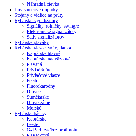
Náhradná cievka
Lov sumcov / doplnky
Stojany a vidlice na prúty
Rybárske signalizátory
Signálky, rolničky, swingre
Elektronické signalizátory
Sady signalizátorov
Rybárske plaváky
Rybárske vlasce, šnúry, lanká
Kaprárske hlavné
Kaprárske nadväzcové
Plávaná
Prívlač šnúra
Prívlačové vlasce
Feeder
Fluorokarbóny
Dravce
Sumčiarske
Univerzálne
Morské
Rybárske háčiky
Kaprárske
Feeder
G- Barbless/bez protihrotu
Plavačkové