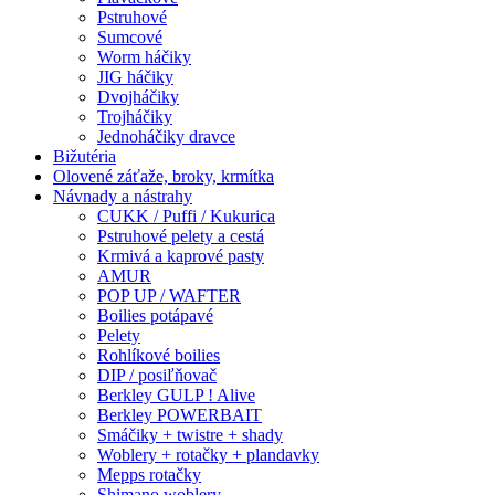
Pstruhové
Sumcové
Worm háčiky
JIG háčiky
Dvojháčiky
Trojháčiky
Jednoháčiky dravce
Bižutéria
Olovené záťaže, broky, krmítka
Návnady a nástrahy
CUKK / Puffi / Kukurica
Pstruhové pelety a cestá
Krmivá a kaprové pasty
AMUR
POP UP / WAFTER
Boilies potápavé
Pelety
Rohlíkové boilies
DIP / posiľňovač
Berkley GULP ! Alive
Berkley POWERBAIT
Smáčiky + twistre + shady
Woblery + rotačky + plandavky
Mepps rotačky
Shimano woblery