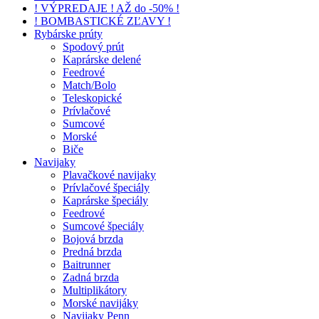
! VÝPREDAJE ! AŽ do -50% !
! BOMBASTICKÉ ZĽAVY !
Rybárske prúty
Spodový prút
Kaprárske delené
Feedrové
Match/Bolo
Teleskopické
Prívlačové
Sumcové
Morské
Biče
Navijaky
Plavačkové navijaky
Prívlačové špeciály
Kaprárske špeciály
Feedrové
Sumcové špeciály
Bojová brzda
Predná brzda
Baitrunner
Zadná brzda
Multiplikátory
Morské navijáky
Navijaky Penn