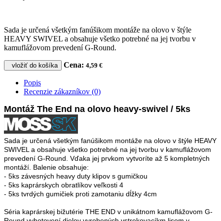
Sada je určená všetkým fanúšikom montáže na olovo v štýle
HEAVY SWIVEL a obsahuje všetko potrebné na jej tvorbu v
kamuflážovom prevedení G-Round.
Cena:
vložiť do košíka
4,59 €
Popis
Recenzie zákazníkov (0)
Montáž The End na olovo heavy-swivel / 5ks
Sada je určená všetkým fanúšikom montáže na olovo v štýle HEAVY
SWIVEL a obsahuje všetko potrebné na jej tvorbu v kamuflážovom
prevedení G-Round. Vďaka jej prvkom vytvoríte až 5 kompletných
montáží. Balenie obsahuje:
- 5ks závesných heavy duty klipov s gumičkou
- 5ks kaprárskych obratlíkov veľkosti 4
- 5ks tvrdých gumičiek proti zamotaniu dĺžky 4cm
Séria kaprárskej bižutérie THE END v unikátnom kamuflážovom G-
Round vyhotovení dielov vyrobených vstrekovacíkm lisom v