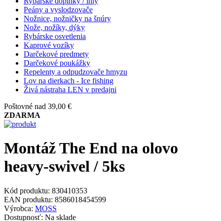
Rybárske doplnky / ihly
Peány a vyslodzovače
Nožnice, nožničky na šnúry
Nože, nožíky, dýky
Rybárske osvetlenia
Kaprové vozíky
Darčekové predmety
Darčekové poukážky
Repelenty a odpudzovače hmyzu
Lov na dierkach - Ice fishing
Živá nástraha LEN v predajni
Poštovné nad 39,00 €
ZDARMA
Montáž The End na olovo
heavy-swivel / 5ks
Kód produktu:
830410353
EAN produktu:
8586018454599
Výrobca:
MOSS
Dostupnosť:
Na sklade