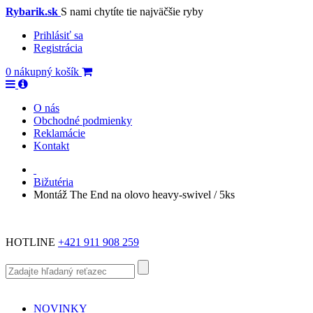
Rybarik.sk
S nami chytíte tie najväčšie ryby
Prihlásiť sa
Registrácia
0
nákupný košík
O nás
Obchodné podmienky
Reklamácie
Kontakt
Bižutéria
Montáž The End na olovo heavy-swivel / 5ks
HOTLINE
+421 911 908 259
NOVINKY