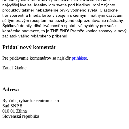
najvyššej kvalite. Ideálny lom svetla pod hladinou robí z týchto
produktov takmer nebadateľné prvky vodného sveta. Čiastočne
transparentná hnedá farba v spojení s čiernymi matnými časticami
sú tým pravým receptom na bezchybné odprezentovanie nástrahy.
Špičkové detaily, dlhá trvácnosť a spoľahlivé systémy pre vaše
kaprárske nadväzce, to je THE END! Pretože koniec zostavy je nový
začiatok vášho rybárskeho príbehu!
Pridať nový komentár
Pre pridávanie komentárov sa najskôr
prihláste
.
Zatiaľ žiadne.
Adresa
Rybárik, rybárske centrum s.r.o.
Sad SNP 8
010 01 Žilina
Slovenská republika