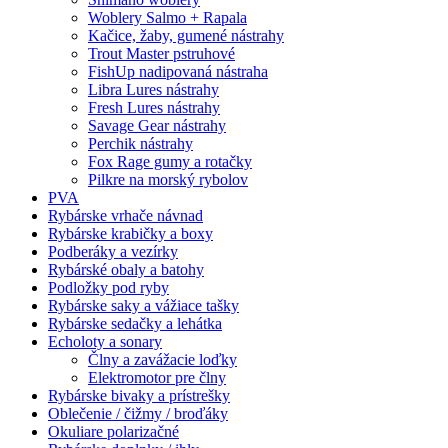
Woblery Salmo + Rapala
Kačice, žaby, gumené nástrahy
Trout Master pstruhové
FishUp nadipovaná nástraha
Libra Lures nástrahy
Fresh Lures nástrahy
Savage Gear nástrahy
Perchik nástrahy
Fox Rage gumy a rotačky
Pilkre na morský rybolov
PVA
Rybárske vrhače návnad
Rybárske krabičky a boxy
Podberáky a vezírky
Rybárské obaly a batohy
Podložky pod ryby
Rybárske saky a vážiace tašky
Rybárske sedačky a lehátka
Echoloty a sonary
Člny a zavážacie loďky
Elektromotor pre člny
Rybárske bivaky a prístrešky
Oblečenie / čižmy / broďáky
Okuliare polarizačné