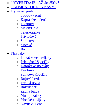
! VÝPREDAJE ! AŽ do -50% !
! BOMBASTICKÉ ZĽAVY !
Rybárske prúty
Spodový prút
Kaprárske delené
Feedrové
Match/Bolo
Teleskopické
Prívlačové
Sumcové
Morské
Biče
Navijaky
Plavačkové navijaky
Prívlačové špeciály
Kaprárske špeciály
Feedrové
Sumcové špeciály
Bojová brzda
Predná brzda
Baitrunner
Zadná brzda
Multiplikátory
Morské navijáky
Navijaky Penn