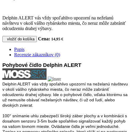
Delphin ALERT vás vždy spoľahlivo upozorní na neželanú
návštevu v okolí vášho rybárskeho miesta, čo neraz môže zabrániť
odcudzeniu drahej výbavy.
Cena:
vložiť do košíka
14,95 €
Popis
Recenzie zákazníkov (0)
Pohybové čidlo Delphin ALERT
Delphin ALERT vás vždy spoľahlivo upozorní na neželanú návštevu
v okolí vášho rybárskeho miesta, čo neraz môže zabrániť
odcudzeniu drahej výbavy. Ide o pohybové čidlo, vďaka ktorému sa
už nemusíte obávať neželaných návštev, či už od ľudí, alebo
divokých zvierat.
100° snímanie uhlu zabezpečí široký záber plochy a v kombinácii s
dosahom senzoru 3-5m bude spoľahlivo signalizovať každý pohyb
na vašom lovnom mieste. Ovládanie čidla je veľmi jednoduché.
Zapína sa pomocou otočného spínača, ktorý slúži aj na nastavenie