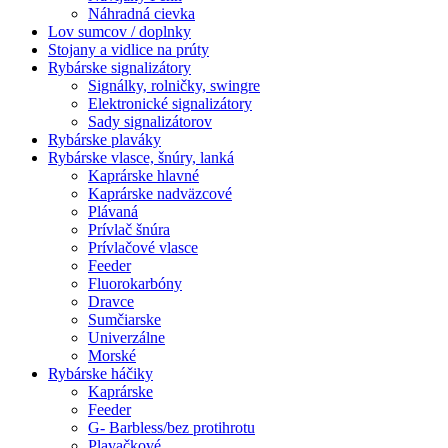
Náhradná cievka
Lov sumcov / doplnky
Stojany a vidlice na prúty
Rybárske signalizátory
Signálky, rolničky, swingre
Elektronické signalizátory
Sady signalizátorov
Rybárske plaváky
Rybárske vlasce, šnúry, lanká
Kaprárske hlavné
Kaprárske nadväzcové
Plávaná
Prívlač šnúra
Prívlačové vlasce
Feeder
Fluorokarbóny
Dravce
Sumčiarske
Univerzálne
Morské
Rybárske háčiky
Kaprárske
Feeder
G- Barbless/bez protihrotu
Plavačkové