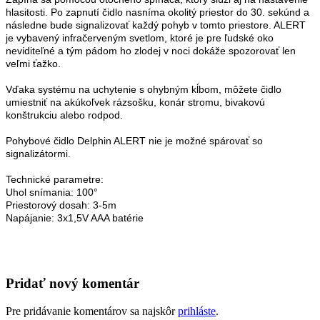
hlasitosti. Po zapnutí čidlo nasníma okolitý priestor do 30. sekúnd a
následne bude signalizovať každý pohyb v tomto priestore. ALERT
je vybavený infračerveným svetlom, ktoré je pre ľudské oko
neviditeľné a tým pádom ho zlodej v noci dokáže spozorovať len
veľmi ťažko.
Vďaka systému na uchytenie s ohybným kĺbom, môžete čidlo
umiestniť na akúkoľvek rázsošku, konár stromu, bivakovú
konštrukciu alebo rodpod.
Pohybové čidlo Delphin ALERT nie je možné spárovať so
signalizátormi.
Technické parametre:
Uhol snímania: 100°
Priestorový dosah: 3-5m
Napájanie: 3x1,5V AAA batérie
Pridať nový komentár
Pre pridávanie komentárov sa najskôr
prihláste
.