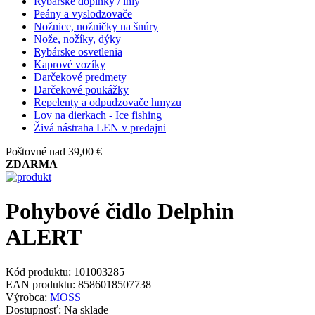
Rybárske doplnky / ihly
Peány a vyslodzovače
Nožnice, nožničky na šnúry
Nože, nožíky, dýky
Rybárske osvetlenia
Kaprové vozíky
Darčekové predmety
Darčekové poukážky
Repelenty a odpudzovače hmyzu
Lov na dierkach - Ice fishing
Živá nástraha LEN v predajni
Poštovné nad 39,00 €
ZDARMA
Pohybové čidlo Delphin
ALERT
Kód produktu:
101003285
EAN produktu:
8586018507738
Výrobca:
MOSS
Dostupnosť:
Na sklade