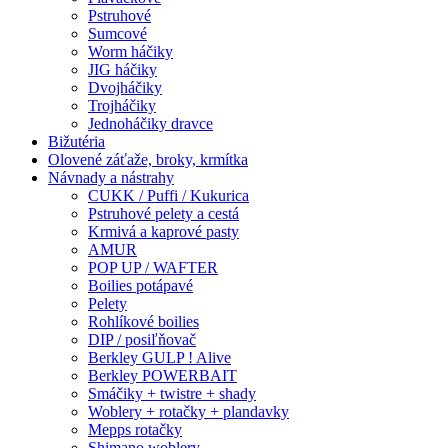
Pstruhové
Sumcové
Worm háčiky
JIG háčiky
Dvojháčiky
Trojháčiky
Jednoháčiky dravce
Bižutéria
Olovené záťaže, broky, krmítka
Návnady a nástrahy
CUKK / Puffi / Kukurica
Pstruhové pelety a cestá
Krmivá a kaprové pasty
AMUR
POP UP / WAFTER
Boilies potápavé
Pelety
Rohlíkové boilies
DIP / posiľňovač
Berkley GULP ! Alive
Berkley POWERBAIT
Smáčiky + twistre + shady
Woblery + rotačky + plandavky
Mepps rotačky
Shimano woblery