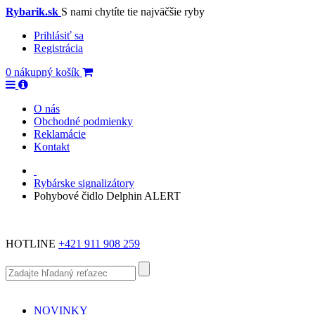
Rybarik.sk
S nami chytíte tie najväčšie ryby
Prihlásiť sa
Registrácia
0
nákupný košík
O nás
Obchodné podmienky
Reklamácie
Kontakt
Rybárske signalizátory
Pohybové čidlo Delphin ALERT
HOTLINE
+421 911 908 259
NOVINKY