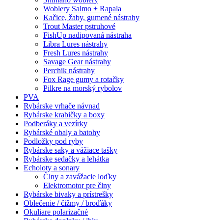
Woblery Salmo + Rapala
Kačice, žaby, gumené nástrahy
Trout Master pstruhové
FishUp nadipovaná nástraha
Libra Lures nástrahy
Fresh Lures nástrahy
Savage Gear nástrahy
Perchik nástrahy
Fox Rage gumy a rotačky
Pilkre na morský rybolov
PVA
Rybárske vrhače návnad
Rybárske krabičky a boxy
Podberáky a vezírky
Rybárské obaly a batohy
Podložky pod ryby
Rybárske saky a vážiace tašky
Rybárske sedačky a lehátka
Echoloty a sonary
Člny a zavážacie loďky
Elektromotor pre člny
Rybárske bivaky a prístrešky
Oblečenie / čižmy / broďáky
Okuliare polarizačné