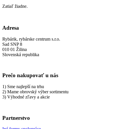
Zatiaľ žiadne.
Adresa
Rybárik, rybárske centrum s.r.o.
Sad SNP 8
010 01 Žilina
Slovenská republika
Prečo nakupovať u nás
1) Sme najlepší na trhu
2) Mame obrovský výber sortimentu
3) Výhodné zľavy a akcie
Partnerstvo
Iné formy spolupráce