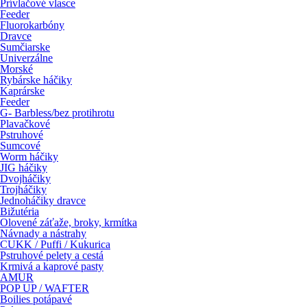
Prívlačové vlasce
Feeder
Fluorokarbóny
Dravce
Sumčiarske
Univerzálne
Morské
Rybárske háčiky
Kaprárske
Feeder
G- Barbless/bez protihrotu
Plavačkové
Pstruhové
Sumcové
Worm háčiky
JIG háčiky
Dvojháčiky
Trojháčiky
Jednoháčiky dravce
Bižutéria
Olovené záťaže, broky, krmítka
Návnady a nástrahy
CUKK / Puffi / Kukurica
Pstruhové pelety a cestá
Krmivá a kaprové pasty
AMUR
POP UP / WAFTER
Boilies potápavé