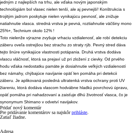
jedným z najlepších na trhu, ale vďaka novým japonským
technológiám bol vlasec nielen tenší, ale aj pevnejší! Konštrukcia s
trojitým jadrom poskytuje nielen vynikajúcu pevnosť, ale znižuje
natiahnutie vlasca. stredná vrstva je pevná, roztiahnutie väčšiny mono
25%+, Technium okolo 12% !
Toto nielenže výrazne zvyšuje vrhaciu vzdialenosť, ale robí detekciu
záberu oveľa ostrejšou bez strachu zo straty rýb.
Pevný stred dáva
tejto šnúre vynikajúce vlastnosti potápania.
Druhá vrstva dodáva
vlascu vláčnosť, ktorá sa prejaví už pri zložení z cievky.
Od prvého
hodu vďaka nedostatku pamäte je dosiahnutie veľkých vzdialeností
bez námahy, chýbajúce navíjanie opäť len pomáha pri detekcii
záberu.
Je aplikovaná posledná ultratenká vrstva ochrany proti UV
žiareniu, ktorá dodáva vlascom hodvábne hladkú povrchovú úpravu,
opäť pomáha pri nahadzovaní a zaisťuje dlhú životnosť vlasca, čo je
synonymum Shimano v odvetví navijakov.
Pridať nový komentár
Pre pridávanie komentárov sa najskôr
prihláste
.
Zatiaľ žiadne.
Adresa