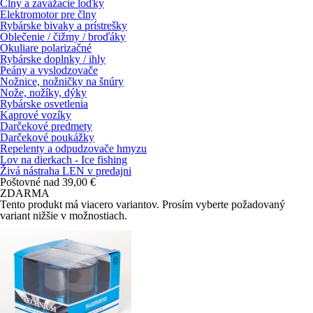
Člny a zavážacie loďky
Elektromotor pre člny
Rybárske bivaky a prístrešky
Oblečenie / čižmy / broďáky
Okuliare polarizačné
Rybárske doplnky / ihly
Peány a vyslodzovače
Nožnice, nožničky na šnúry
Nože, nožíky, dýky
Rybárske osvetlenia
Kaprové vozíky
Darčekové predmety
Darčekové poukážky
Repelenty a odpudzovače hmyzu
Lov na dierkach - Ice fishing
Živá nástraha LEN v predajni
Poštovné nad 39,00 €
ZDARMA
Tento produkt má viacero variantov. Prosím vyberte požadovaný
variant nižšie v
možnostiach
.