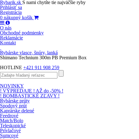
Rybarik.sk
S nami chytíte tie najväčšie ryby
Prihlásiť sa
Registrácia
0
nákupný košík
O nás
Obchodné podmienky
Reklamácie
Kontakt
Rybárske vlasce, šnúry, lanká
Shimano Technium 300m PB Premium Box
HOTLINE
+421 911 908 259
NOVINKY
! VÝPREDAJE ! AŽ do -50% !
! BOMBASTICKÉ ZĽAVY !
Rybárske prúty
Spodový prút
Kaprárske delené
Feedrové
Match/Bolo
Teleskopické
Prívlačové
Sumcové