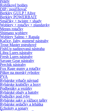
Pelety
Rohlíkové boilies
DIP / posiľňovač
Berkley GULP ! Alive
Berkley POWERBAIT
Smáčiky + twistre + shady
Woblery + rotačky + plandavky
Mepps rotačky
Shimano woblery
Woblery Salmo + Rapala
Kačice, žaby, gumené nástrahy
Trout Master pstruhové
FishUp nadipovaná nástraha
Libra Lures nástrahy
Fresh Lures nástrahy
Savage Gear nástrahy
Perchik nástrahy
Fox Rage gumy a rotačky
Pilkre na morský rybolov
PVA
Rybárske vrhače návnad
Rybárske krabičky a boxy
Podberáky a vezírky
Rybárské obaly a batohy
Podložky pod ryby
Rybárske saky a vážiace tašky
Rybárske sedačky a lehátka
Echoloty a sonary