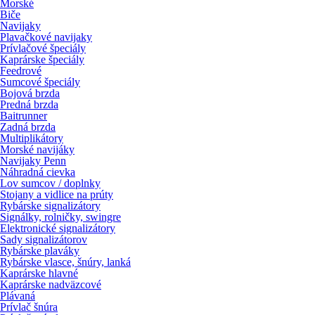
Morské
Biče
Navijaky
Plavačkové navijaky
Prívlačové špeciály
Kaprárske špeciály
Feedrové
Sumcové špeciály
Bojová brzda
Predná brzda
Baitrunner
Zadná brzda
Multiplikátory
Morské navijáky
Navijaky Penn
Náhradná cievka
Lov sumcov / doplnky
Stojany a vidlice na prúty
Rybárske signalizátory
Signálky, rolničky, swingre
Elektronické signalizátory
Sady signalizátorov
Rybárske plaváky
Rybárske vlasce, šnúry, lanká
Kaprárske hlavné
Kaprárske nadväzcové
Plávaná
Prívlač šnúra