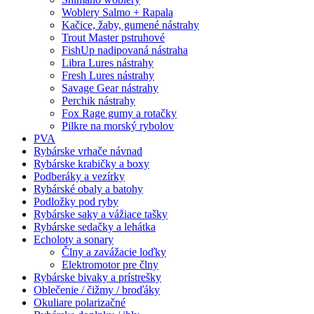
Woblery Salmo + Rapala
Kačice, žaby, gumené nástrahy
Trout Master pstruhové
FishUp nadipovaná nástraha
Libra Lures nástrahy
Fresh Lures nástrahy
Savage Gear nástrahy
Perchik nástrahy
Fox Rage gumy a rotačky
Pilkre na morský rybolov
PVA
Rybárske vrhače návnad
Rybárske krabičky a boxy
Podberáky a vezírky
Rybárské obaly a batohy
Podložky pod ryby
Rybárske saky a vážiace tašky
Rybárske sedačky a lehátka
Echoloty a sonary
Člny a zavážacie loďky
Elektromotor pre člny
Rybárske bivaky a prístrešky
Oblečenie / čižmy / broďáky
Okuliare polarizačné