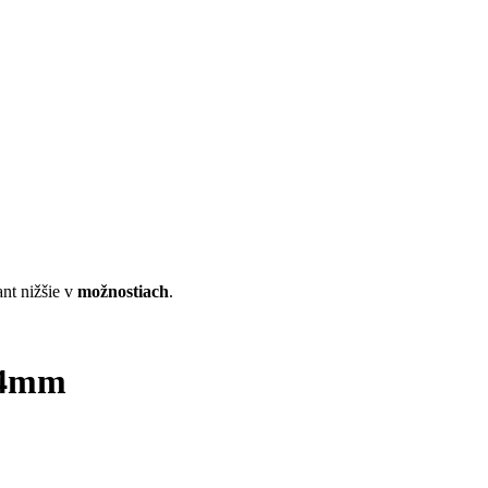
nt nižšie v
možnostiach
.
14mm