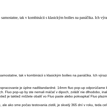
 samostatne, tak v kombinácii s klasickým boilies na panáčika. Ich výr
samostatne, tak v kombinácii s klasickým boilies na panáčika. Ich výraz
h spracovanie je úplne nadštandardné. 14mm fluo pop-up odporúčame k
h. Fluo pop-up by ste nemali máčať v dipoch, zvlášť nie dlhodobo, inak 
ktiež je taktiež môžete obaliť vo Fluo paste alebo pokvapkať Fluo plaz
 ale ako sme počas testovania zistili, je skvelý 365 dní v roku, teda c