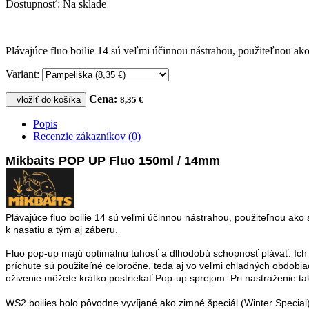
Dostupnosť:
Na sklade
​Plávajúce fluo boilie 14 sú veľmi účinnou nástrahou, použiteľnou ako
Variant:
Cena:
vložiť do košíka
8,35 €
Popis
Recenzie zákazníkov (0)
Mikbaits POP UP Fluo 150ml / 14mm
Plávajúce fluo boilie 14 sú veľmi účinnou nástrahou, použiteľnou ako 
k nasatiu a tým aj záberu.
Fluo pop-up majú optimálnu tuhosť a dlhodobú schopnosť plávať. Ic
príchute sú použiteľné celoročne, teda aj vo veľmi chladných obdobiac
oživenie môžete krátko postriekať Pop-up sprejom. Pri nastraženie ta
WS2 boilies bolo pôvodne vyvíjané ako zimné špeciál (Winter Special),