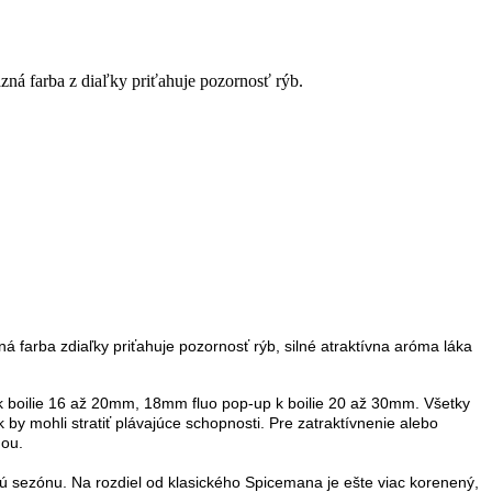
azná farba z diaľky priťahuje pozornosť rýb.
ná farba zdiaľky priťahuje pozornosť rýb, silné atraktívna aróma láka
 boilie 16 až 20mm, 18mm fluo pop-up k boilie 20 až 30mm. Všetky
by mohli stratiť plávajúce schopnosti. Pre zatraktívnenie alebo
mou.
elú sezónu. Na rozdiel od klasického Spicemana je ešte viac korenený,