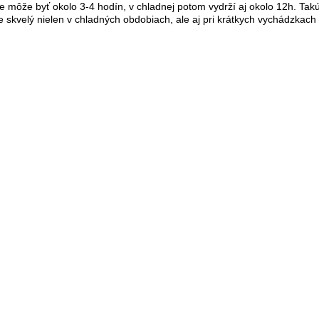
vode môže byť okolo 3-4 hodín, v chladnej potom vydrží aj okolo 12h. 
 je skvelý nielen v chladných obdobiach, ale aj pri krátkych vychádzkac