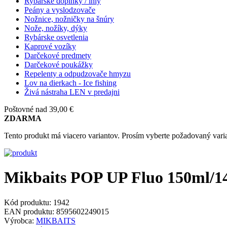
Rybárske doplnky / ihly
Peány a vyslodzovače
Nožnice, nožničky na šnúry
Nože, nožíky, dýky
Rybárske osvetlenia
Kaprové vozíky
Darčekové predmety
Darčekové poukážky
Repelenty a odpudzovače hmyzu
Lov na dierkach - Ice fishing
Živá nástraha LEN v predajni
Poštovné nad 39,00 €
ZDARMA
Tento produkt má viacero variantov. Prosím vyberte požadovaný varia
Mikbaits POP UP Fluo 150ml/
Kód produktu:
1942
EAN produktu:
8595602249015
Výrobca:
MIKBAITS