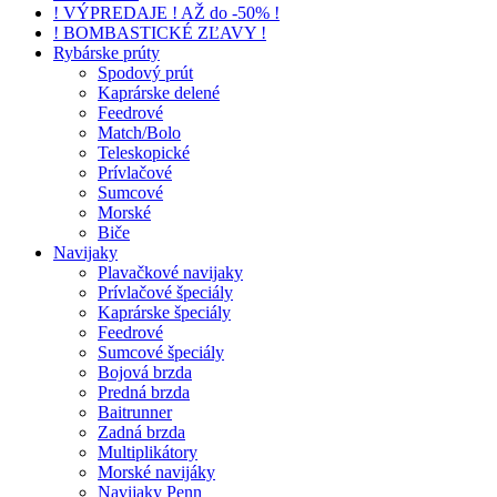
! VÝPREDAJE ! AŽ do -50% !
! BOMBASTICKÉ ZĽAVY !
Rybárske prúty
Spodový prút
Kaprárske delené
Feedrové
Match/Bolo
Teleskopické
Prívlačové
Sumcové
Morské
Biče
Navijaky
Plavačkové navijaky
Prívlačové špeciály
Kaprárske špeciály
Feedrové
Sumcové špeciály
Bojová brzda
Predná brzda
Baitrunner
Zadná brzda
Multiplikátory
Morské navijáky
Navijaky Penn