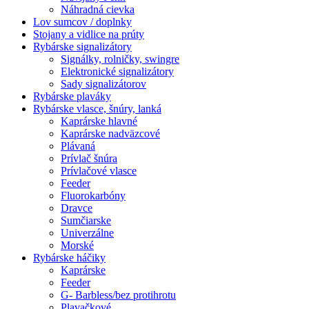
Náhradná cievka
Lov sumcov / doplnky
Stojany a vidlice na prúty
Rybárske signalizátory
Signálky, rolničky, swingre
Elektronické signalizátory
Sady signalizátorov
Rybárske plaváky
Rybárske vlasce, šnúry, lanká
Kaprárske hlavné
Kaprárske nadväzcové
Plávaná
Prívlač šnúra
Prívlačové vlasce
Feeder
Fluorokarbóny
Dravce
Sumčiarske
Univerzálne
Morské
Rybárske háčiky
Kaprárske
Feeder
G- Barbless/bez protihrotu
Plavačkové