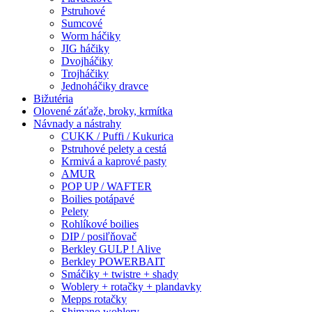
Pstruhové
Sumcové
Worm háčiky
JIG háčiky
Dvojháčiky
Trojháčiky
Jednoháčiky dravce
Bižutéria
Olovené záťaže, broky, krmítka
Návnady a nástrahy
CUKK / Puffi / Kukurica
Pstruhové pelety a cestá
Krmivá a kaprové pasty
AMUR
POP UP / WAFTER
Boilies potápavé
Pelety
Rohlíkové boilies
DIP / posiľňovač
Berkley GULP ! Alive
Berkley POWERBAIT
Smáčiky + twistre + shady
Woblery + rotačky + plandavky
Mepps rotačky
Shimano woblery