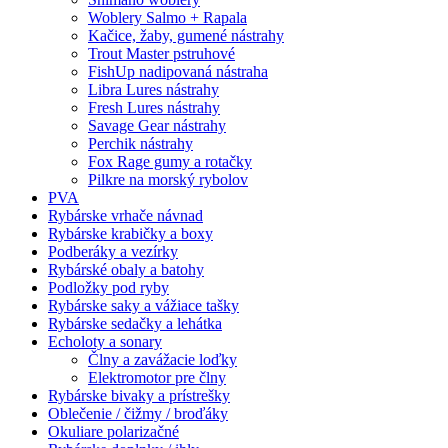
Woblery Salmo + Rapala
Kačice, žaby, gumené nástrahy
Trout Master pstruhové
FishUp nadipovaná nástraha
Libra Lures nástrahy
Fresh Lures nástrahy
Savage Gear nástrahy
Perchik nástrahy
Fox Rage gumy a rotačky
Pilkre na morský rybolov
PVA
Rybárske vrhače návnad
Rybárske krabičky a boxy
Podberáky a vezírky
Rybárské obaly a batohy
Podložky pod ryby
Rybárske saky a vážiace tašky
Rybárske sedačky a lehátka
Echoloty a sonary
Člny a zavážacie loďky
Elektromotor pre člny
Rybárske bivaky a prístrešky
Oblečenie / čižmy / broďáky
Okuliare polarizačné