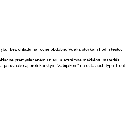
 rybu, bez ohľadu na ročné obdobie. Vďaka stovkám hodín testov,
ka dôkladne premyslenenému tvaru a extrémne mäkkému materiálu
va je rovnako aj pretekárskym “zabijákom” na súťažiach typu Trout