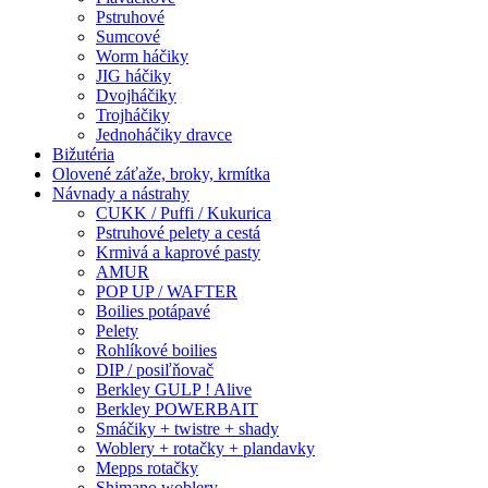
Pstruhové
Sumcové
Worm háčiky
JIG háčiky
Dvojháčiky
Trojháčiky
Jednoháčiky dravce
Bižutéria
Olovené záťaže, broky, krmítka
Návnady a nástrahy
CUKK / Puffi / Kukurica
Pstruhové pelety a cestá
Krmivá a kaprové pasty
AMUR
POP UP / WAFTER
Boilies potápavé
Pelety
Rohlíkové boilies
DIP / posiľňovač
Berkley GULP ! Alive
Berkley POWERBAIT
Smáčiky + twistre + shady
Woblery + rotačky + plandavky
Mepps rotačky
Shimano woblery