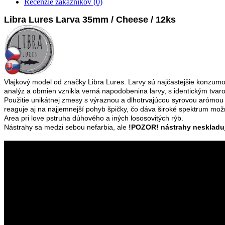
Recenzie zákazníkov (0)
Libra Lures Larva 35mm / Cheese / 12ks
Vlajkový model od značky Libra Lures. Larvy sú najčastejšie konzumo
analýz a obmien vznikla verná napodobenina larvy, s identickým tvar
Použitie unikátnej zmesy s výraznou a dlhotrvajúcou syrovou arómou
reaguje aj na najjemnejší pohyb špičky, čo dáva široké spektrum možn
Area pri love pstruha dúhového a iných lososovitých rýb.
Nástrahy sa medzi sebou nefarbia, ale
!POZOR! nástrahy neskladu