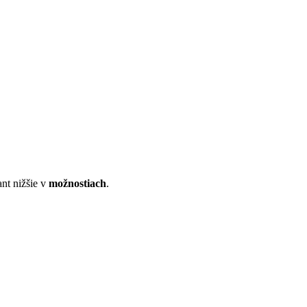
nt nižšie v
možnostiach
.