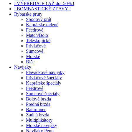
! VÝPREDAJE ! AŽ do -50% !
! BOMBASTICKÉ ZĽAVY !
Rybárske prúty
Spodový prút
Kaprárske delené
Feedrové
Match/Bolo
Teleskopické
Prívlačové
Sumcové
Morské
Biče
Navijaky
Plavačkové navijaky
Prívlačové špeciály
Kaprárske špeciály
Feedrové
Sumcové špeciály
Bojová brzda
Predná brzda
Baitrunner
Zadná brzda
Multiplikátory
Morské navijáky
Navijaky Penn