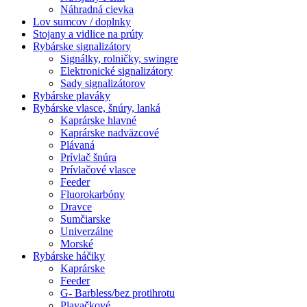
Náhradná cievka
Lov sumcov / doplnky
Stojany a vidlice na prúty
Rybárske signalizátory
Signálky, rolničky, swingre
Elektronické signalizátory
Sady signalizátorov
Rybárske plaváky
Rybárske vlasce, šnúry, lanká
Kaprárske hlavné
Kaprárske nadväzcové
Plávaná
Prívlač šnúra
Prívlačové vlasce
Feeder
Fluorokarbóny
Dravce
Sumčiarske
Univerzálne
Morské
Rybárske háčiky
Kaprárske
Feeder
G- Barbless/bez protihrotu
Plavačkové