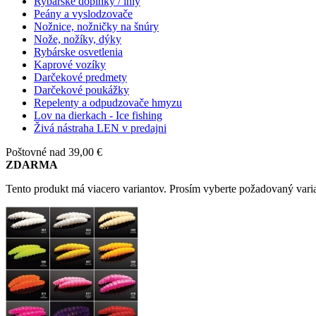
Rybárske doplnky / ihly
Peány a vyslodzovače
Nožnice, nožničky na šnúry
Nože, nožíky, dýky
Rybárske osvetlenia
Kaprové vozíky
Darčekové predmety
Darčekové poukážky
Repelenty a odpudzovače hmyzu
Lov na dierkach - Ice fishing
Živá nástraha LEN v predajni
Poštovné nad 39,00 €
ZDARMA
Tento produkt má viacero variantov. Prosím vyberte požadovaný varia