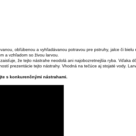
vanou, obľúbenou a vyhľadávanou potravou pre pstruhy, jalce či bielu
om a vzhľadom so živou larvou.
 zaisťuje, že tejto nástrahe neodolá ani najobozretnejšia ryba. Vďa
ostí prezentácie tejto nástrahy. Vhodná na tečúce aj stojaté vody. Lar
jte s konkurenčnými nástrahami.