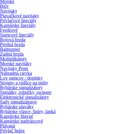
Morské
Biče
Navijaky
Plavačkové navijaky
Prívlačové špeciály
Kaprárske špeciály
Feedrové
Sumcové špeciály
Bojová brzda
Predná brzda
Baitrunner
Zadná brzda
Multiplikátory
Morské navijáky
Navijaky Penn
Náhradná cievka
Lov sumcov / doplnky
Stojany a vidlice na prúty
Rybárske signalizátory
Signálky, rolničky, swingre
Elektronické signalizátory
Sady signalizátorov
Rybárske plaváky
Rybárske vlasce, šnúry, lanká
Kaprárske hlavné
Kaprárske nadväzcové
Plávaná
Prívlač šnúra