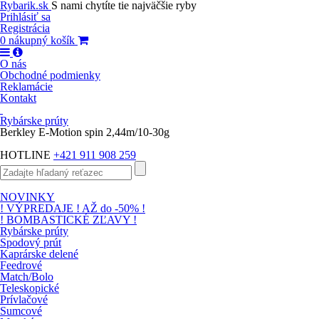
Rybarik.sk
S nami chytíte tie najväčšie ryby
Prihlásiť sa
Registrácia
0
nákupný košík
O nás
Obchodné podmienky
Reklamácie
Kontakt
Rybárske prúty
Berkley E-Motion spin 2,44m/10-30g
HOTLINE
+421 911 908 259
NOVINKY
! VÝPREDAJE ! AŽ do -50% !
! BOMBASTICKÉ ZĽAVY !
Rybárske prúty
Spodový prút
Kaprárske delené
Feedrové
Match/Bolo
Teleskopické
Prívlačové
Sumcové