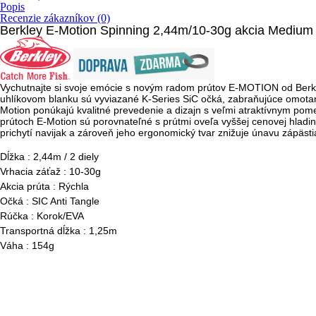
Popis
Recenzie zákazníkov (0)
Berkley E-Motion Spinning 2,44m/10-30g akcia Medium
Vychutnajte si svoje emócie s novým radom prútov E-MOTION od Berkle
uhlíkovom blanku sú vyviazané K-Series SiC očká, zabraňujúce omotaniu
Motion ponúkajú kvalitné prevedenie a dizajn s veľmi atraktívnym po
prútoch E-Motion sú porovnateľné s prútmi oveľa vyššej cenovej hlad
prichytí navijak a zároveň jeho ergonomický tvar znižuje únavu zápäst
Dĺžka : 2,44m / 2 diely
Vrhacia záťaž : 10-30g
Akcia prúta : Rýchla
Očká : SIC Anti Tangle
Rúčka : Korok/EVA
Transportná dĺžka : 1,25m
Váha : 154g