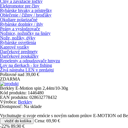
Člny a zavážacie loďky
Elektromotor pre člny
Rybárske bivaky a prístrešky
Oblečenie / čižmy / broďáky
Okuliare polarizačné
Rybárske doplnky / ihly
Peány a vyslodzovače
Nožnice, nožničky na šnúry
Nože, nožíky, dýky
Rybárske osvetlenia
Kaprové vozíky
Darčekové predmety
Darčekové poukážky
Repelenty a odpudzovače hmyzu
Lov na dierkach - Ice fishing
Živá nástraha LEN v predajni
Poštovné nad 39,00 €
ZDARMA
Berkley E-Motion spin 2,44m/10-30g
Kód produktu:
1446480
EAN produktu:
028632778432
Výrobca:
Berkley
Dostupnosť:
Na sklade
Vychutnajte si svoje emócie s novým radom prútov E-MOTION od Berkl
Cena:
69,90 €
vložiť do košíka
-22%
89,90 €