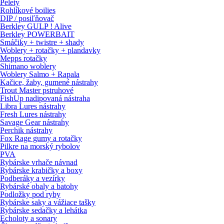
Pelety
Rohlíkové boilies
DIP / posiľňovač
Berkley GULP ! Alive
Berkley POWERBAIT
Smáčiky + twistre + shady
Woblery + rotačky + plandavky
Mepps rotačky
Shimano woblery
Woblery Salmo + Rapala
Kačice, žaby, gumené nástrahy
Trout Master pstruhové
FishUp nadipovaná nástraha
Libra Lures nástrahy
Fresh Lures nástrahy
Savage Gear nástrahy
Perchik nástrahy
Fox Rage gumy a rotačky
Pilkre na morský rybolov
PVA
Rybárske vrhače návnad
Rybárske krabičky a boxy
Podberáky a vezírky
Rybárské obaly a batohy
Podložky pod ryby
Rybárske saky a vážiace tašky
Rybárske sedačky a lehátka
Echoloty a sonary