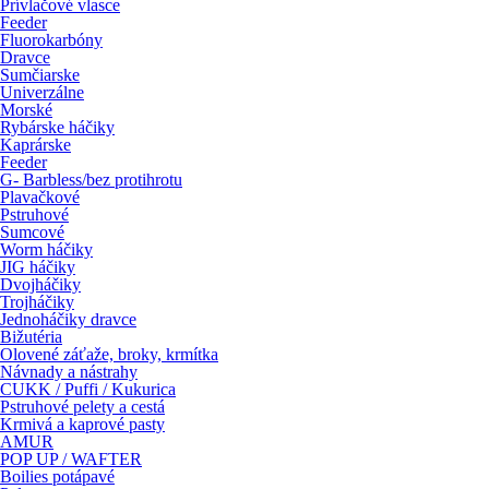
Prívlačové vlasce
Feeder
Fluorokarbóny
Dravce
Sumčiarske
Univerzálne
Morské
Rybárske háčiky
Kaprárske
Feeder
G- Barbless/bez protihrotu
Plavačkové
Pstruhové
Sumcové
Worm háčiky
JIG háčiky
Dvojháčiky
Trojháčiky
Jednoháčiky dravce
Bižutéria
Olovené záťaže, broky, krmítka
Návnady a nástrahy
CUKK / Puffi / Kukurica
Pstruhové pelety a cestá
Krmivá a kaprové pasty
AMUR
POP UP / WAFTER
Boilies potápavé