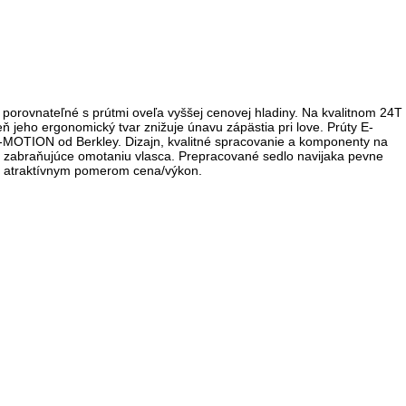
porovnateľné s prútmi oveľa vyššej cenovej hladiny. Na kvalitnom 24T
 jeho ergonomický tvar znižuje únavu zápästia pri love. Prúty E-
E-MOTION od Berkley. Dizajn, kvalitné spracovanie a komponenty na
á, zabraňujúce omotaniu vlasca. Prepracované sedlo navijaka pevne
ľmi atraktívnym pomerom cena/výkon.