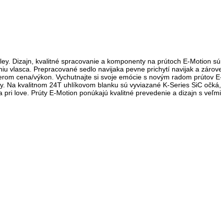
y. Dizajn, kvalitné spracovanie a komponenty na prútoch E-Motion sú 
 vlasca. Prepracované sedlo navijaka pevne prichytí navijak a zároveň
merom cena/výkon. Vychutnajte si svoje emócie s novým radom prútov 
iny. Na kvalitnom 24T uhlíkovom blanku sú vyviazané K-Series SiC očk
ia pri love. Prúty E-Motion ponúkajú kvalitné prevedenie a dizajn s ve