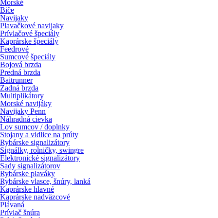
Morské
Biče
Navijaky
Plavačkové navijaky
Prívlačové špeciály
Kaprárske špeciály
Feedrové
Sumcové špeciály
Bojová brzda
Predná brzda
Baitrunner
Zadná brzda
Multiplikátory
Morské navijáky
Navijaky Penn
Náhradná cievka
Lov sumcov / doplnky
Stojany a vidlice na prúty
Rybárske signalizátory
Signálky, rolničky, swingre
Elektronické signalizátory
Sady signalizátorov
Rybárske plaváky
Rybárske vlasce, šnúry, lanká
Kaprárske hlavné
Kaprárske nadväzcové
Plávaná
Prívlač šnúra