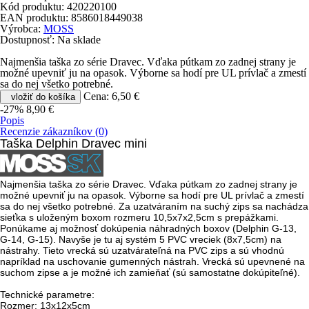
Kód produktu:
420220100
EAN produktu:
8586018449038
Výrobca:
MOSS
Dostupnosť:
Na sklade
Najmenšia taška zo série Dravec. Vďaka pútkam zo zadnej strany je
možné upevniť ju na opasok. Výborne sa hodí pre UL prívlač a zmestí
sa do nej všetko potrebné.
Cena:
6,50 €
vložiť do košíka
-27%
8,90 €
Popis
Recenzie zákazníkov (0)
Taška Delphin Dravec mini
​Najmenšia taška zo série Dravec. Vďaka pútkam zo zadnej strany je
možné upevniť ju na opasok. Výborne sa hodí pre UL prívlač a zmestí
sa do nej všetko potrebné. Za uzatváraním na suchý zips sa nachádza
sieťka s uloženým boxom rozmeru 10,5x7x2,5cm s prepážkami.
Ponúkame aj možnosť dokúpenia náhradných boxov (Delphin G-13,
G-14, G-15). Navyše je tu aj systém 5 PVC vreciek (8x7,5cm) na
nástrahy. Tieto vrecká sú uzatvárateľná na PVC zips a sú vhodnú
napríklad na uschovanie gumenných nástrah. Vrecká sú upevnené na
suchom zipse a je možné ich zamieňať (sú samostatne dokúpiteľné).
Technické parametre:
Rozmer: 13x12x5cm