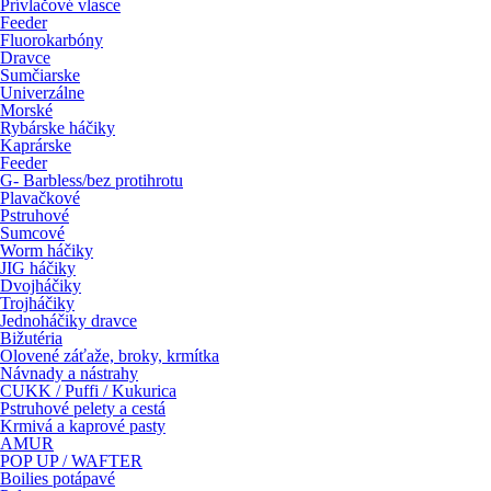
Prívlačové vlasce
Feeder
Fluorokarbóny
Dravce
Sumčiarske
Univerzálne
Morské
Rybárske háčiky
Kaprárske
Feeder
G- Barbless/bez protihrotu
Plavačkové
Pstruhové
Sumcové
Worm háčiky
JIG háčiky
Dvojháčiky
Trojháčiky
Jednoháčiky dravce
Bižutéria
Olovené záťaže, broky, krmítka
Návnady a nástrahy
CUKK / Puffi / Kukurica
Pstruhové pelety a cestá
Krmivá a kaprové pasty
AMUR
POP UP / WAFTER
Boilies potápavé