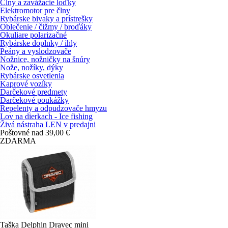
Člny a zavážacie loďky
Elektromotor pre člny
Rybárske bivaky a prístrešky
Oblečenie / čižmy / broďáky
Okuliare polarizačné
Rybárske doplnky / ihly
Peány a vyslodzovače
Nožnice, nožničky na šnúry
Nože, nožíky, dýky
Rybárske osvetlenia
Kaprové vozíky
Darčekové predmety
Darčekové poukážky
Repelenty a odpudzovače hmyzu
Lov na dierkach - Ice fishing
Živá nástraha LEN v predajni
Poštovné nad 39,00 €
ZDARMA
Taška Delphin Dravec mini