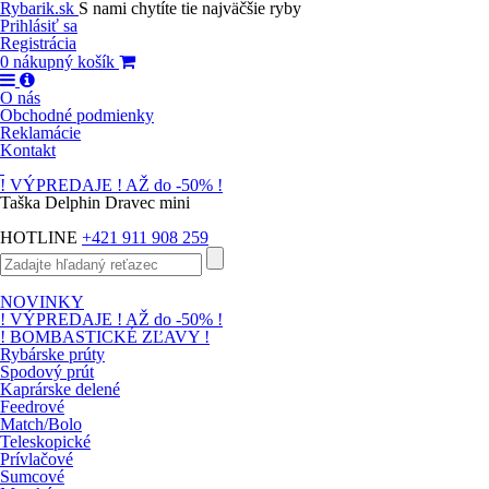
Rybarik.sk
S nami chytíte tie najväčšie ryby
Prihlásiť sa
Registrácia
0
nákupný košík
O nás
Obchodné podmienky
Reklamácie
Kontakt
! VÝPREDAJE ! AŽ do -50% !
Taška Delphin Dravec mini
HOTLINE
+421 911 908 259
NOVINKY
! VÝPREDAJE ! AŽ do -50% !
! BOMBASTICKÉ ZĽAVY !
Rybárske prúty
Spodový prút
Kaprárske delené
Feedrové
Match/Bolo
Teleskopické
Prívlačové
Sumcové