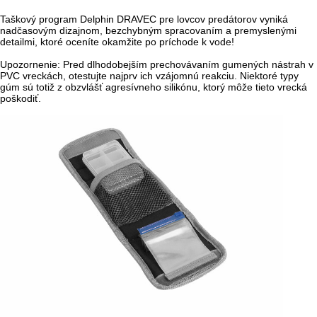
Taškový program Delphin DRAVEC pre lovcov predátorov vyniká
nadčasovým dizajnom, bezchybným spracovaním a premyslenými
detailmi, ktoré oceníte okamžite po príchode k vode!
Upozornenie: Pred dlhodobejším prechovávaním gumených nástrah v
PVC vreckách, otestujte najprv ich vzájomnú reakciu. Niektoré typy
gúm sú totiž z obzvlášť agresívneho silikónu, ktorý môže tieto vrecká
poškodiť.