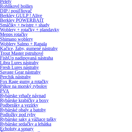
Pelety
Rohlíkové boilies
DIP / posiľňovač
Berkley GULP ! Alive
Berkley POWERBAIT
Smáčiky + twistre + shady
Woblery + rotačky + plandavky
Mepps rotačky
Shimano woblery
Woblery Salmo + Rapala
Kačice, žaby, gumené nástrahy
Trout Master pstruhové
FishUp nadipovaná nástraha
Libra Lures nástrahy
Fresh Lures nástrahy
Savage Gear nástrahy
Perchik nástrahy
Fox Rage gumy a rotačky
Pilkre na morský rybolov
PVA
Rybárske vrhače návnad
Rybárske krabičky a boxy
Podberáky a vezírky
Rybárské obaly a batohy
Podložky pod ryby
Rybárske saky a vážiace tašky
Rybárske sedačky a lehátka
Echoloty a sonary