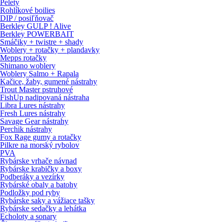
Pelety
Rohlíkové boilies
DIP / posiľňovač
Berkley GULP ! Alive
Berkley POWERBAIT
Smáčiky + twistre + shady
Woblery + rotačky + plandavky
Mepps rotačky
Shimano woblery
Woblery Salmo + Rapala
Kačice, žaby, gumené nástrahy
Trout Master pstruhové
FishUp nadipovaná nástraha
Libra Lures nástrahy
Fresh Lures nástrahy
Savage Gear nástrahy
Perchik nástrahy
Fox Rage gumy a rotačky
Pilkre na morský rybolov
PVA
Rybárske vrhače návnad
Rybárske krabičky a boxy
Podberáky a vezírky
Rybárské obaly a batohy
Podložky pod ryby
Rybárske saky a vážiace tašky
Rybárske sedačky a lehátka
Echoloty a sonary