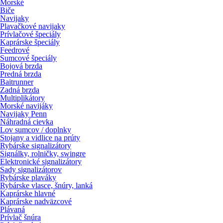
Morské
Biče
Navijaky
Plavačkové navijaky
Prívlačové špeciály
Kaprárske špeciály
Feedrové
Sumcové špeciály
Bojová brzda
Predná brzda
Baitrunner
Zadná brzda
Multiplikátory
Morské navijáky
Navijaky Penn
Náhradná cievka
Lov sumcov / doplnky
Stojany a vidlice na prúty
Rybárske signalizátory
Signálky, rolničky, swingre
Elektronické signalizátory
Sady signalizátorov
Rybárske plaváky
Rybárske vlasce, šnúry, lanká
Kaprárske hlavné
Kaprárske nadväzcové
Plávaná
Prívlač šnúra