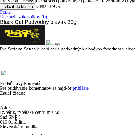
Pre Stefana Seuss je celá séria podvodných plavákov favoritom v chyt
Cena:
3,95 €
vložiť do košíka
Popis
Recenzie zákazníkov (0)
Black Cat Podvodný plavák 30g
Pre Stefana Seuss je celá séria podvodných plavákov favoritom v chyt
Pridať nový komentár
Pre pridávanie komentárov sa najskôr
prihláste
.
Zatiaľ žiadne.
Adresa
Rybárik, rybárske centrum s.r.o.
Sad SNP 8
010 01 Žilina
Slovenská republika