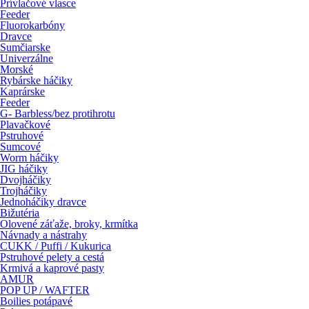
Prívlačové vlasce
Feeder
Fluorokarbóny
Dravce
Sumčiarske
Univerzálne
Morské
Rybárske háčiky
Kaprárske
Feeder
G- Barbless/bez protihrotu
Plavačkové
Pstruhové
Sumcové
Worm háčiky
JIG háčiky
Dvojháčiky
Trojháčiky
Jednoháčiky dravce
Bižutéria
Olovené záťaže, broky, krmítka
Návnady a nástrahy
CUKK / Puffi / Kukurica
Pstruhové pelety a cestá
Krmivá a kaprové pasty
AMUR
POP UP / WAFTER
Boilies potápavé