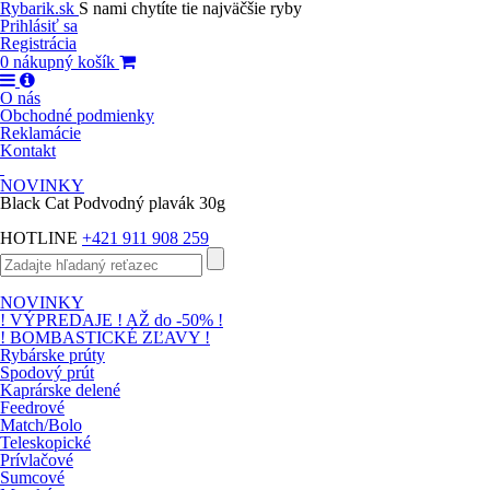
Rybarik.sk
S nami chytíte tie najväčšie ryby
Prihlásiť sa
Registrácia
0
nákupný košík
O nás
Obchodné podmienky
Reklamácie
Kontakt
NOVINKY
Black Cat Podvodný plavák 30g
HOTLINE
+421 911 908 259
NOVINKY
! VÝPREDAJE ! AŽ do -50% !
! BOMBASTICKÉ ZĽAVY !
Rybárske prúty
Spodový prút
Kaprárske delené
Feedrové
Match/Bolo
Teleskopické
Prívlačové
Sumcové