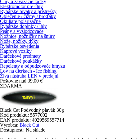
Člny a zavážacie loďky
Elektromotor pre člny
Rybárske bivaky a prístrešky
Oblečenie / čižmy / broďáky
Okuliare polarizačné
Rybárske doplnky / ihly
Peány a vyslodzovače
Nožnice, nožničky na šnúry
Nože, nožíky, dýky
Rybárske osvetlenia
Kaprové vozíky
Darčekové predmety
Darčekové poukážky
Repelenty a odpudzovače hmyzu
Lov na dierkach - Ice fishing
Živá nástraha LEN v predajni
Poštovné nad 39,00 €
ZDARMA
Black Cat Podvodný plavák 30g
Kód produktu:
5577002
EAN produktu:
4029569557714
Výrobca:
Black Cat
Dostupnosť:
Na sklade