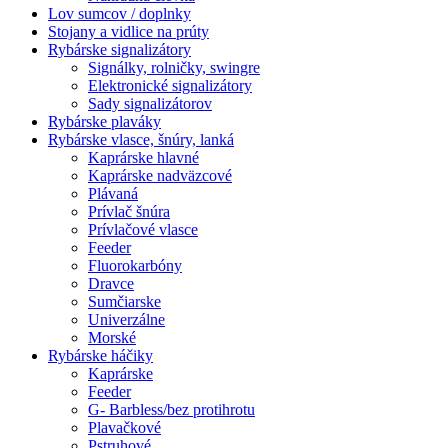
Lov sumcov / doplnky
Stojany a vidlice na prúty
Rybárske signalizátory
Signálky, rolničky, swingre
Elektronické signalizátory
Sady signalizátorov
Rybárske plaváky
Rybárske vlasce, šnúry, lanká
Kaprárske hlavné
Kaprárske nadväzcové
Plávaná
Prívlač šnúra
Prívlačové vlasce
Feeder
Fluorokarbóny
Dravce
Sumčiarske
Univerzálne
Morské
Rybárske háčiky
Kaprárske
Feeder
G- Barbless/bez protihrotu
Plavačkové
Pstruhové