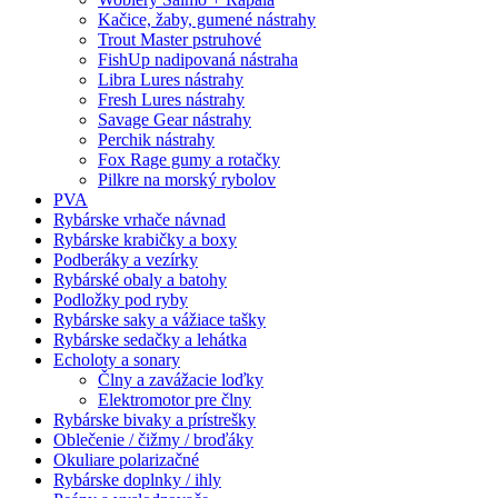
Kačice, žaby, gumené nástrahy
Trout Master pstruhové
FishUp nadipovaná nástraha
Libra Lures nástrahy
Fresh Lures nástrahy
Savage Gear nástrahy
Perchik nástrahy
Fox Rage gumy a rotačky
Pilkre na morský rybolov
PVA
Rybárske vrhače návnad
Rybárske krabičky a boxy
Podberáky a vezírky
Rybárské obaly a batohy
Podložky pod ryby
Rybárske saky a vážiace tašky
Rybárske sedačky a lehátka
Echoloty a sonary
Člny a zavážacie loďky
Elektromotor pre člny
Rybárske bivaky a prístrešky
Oblečenie / čižmy / broďáky
Okuliare polarizačné
Rybárske doplnky / ihly