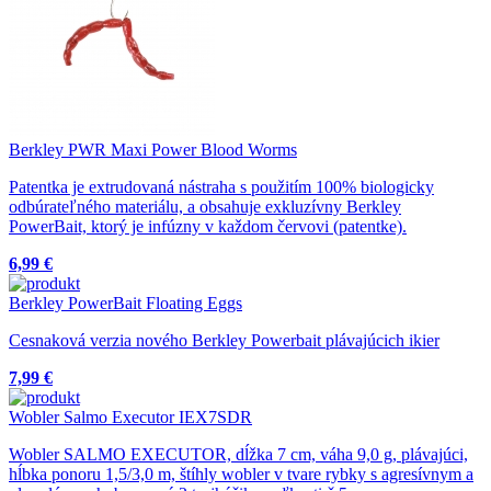
Berkley PWR Maxi Power Blood Worms
Patentka je extrudovaná nástraha s použitím 100% biologicky
odbúrateľného materiálu, a obsahuje exkluzívny Berkley
PowerBait, ktorý je infúzny v každom červovi (patentke).
6,99 €
Berkley PowerBait Floating Eggs
Cesnaková verzia nového Berkley Powerbait plávajúcich ikier
7,99 €
Wobler Salmo Executor IEX7SDR
Wobler SALMO EXECUTOR, dĺžka 7 cm, váha 9,0 g, plávajúci,
hĺbka ponoru 1,5/3,0 m, štíhly wobler v tvare rybky s agresívnym a