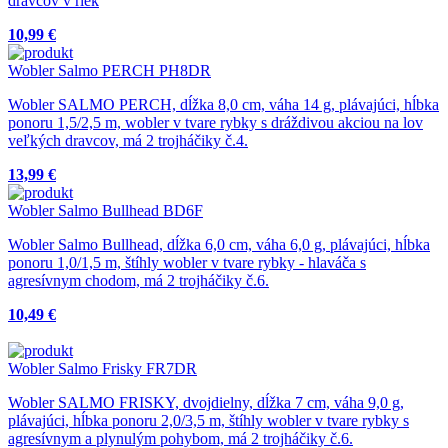
dravcov v riek
10,99 €
Wobler Salmo PERCH PH8DR
Wobler SALMO PERCH, dĺžka 8,0 cm, váha 14 g, plávajúci, hĺbka
ponoru 1,5/2,5 m, wobler v tvare rybky s dráždivou akciou na lov
veľkých dravcov, má 2 trojháčiky č.4.
13,99 €
Wobler Salmo Bullhead BD6F
Wobler Salmo Bullhead, dĺžka 6,0 cm, váha 6,0 g, plávajúci, hĺbka
ponoru 1,0/1,5 m, štíhly wobler v tvare rybky - hlaváča s
agresívnym chodom, má 2 trojháčiky č.6.
10,49 €
Wobler Salmo Frisky FR7DR
Wobler SALMO FRISKY, dvojdielny, dĺžka 7 cm, váha 9,0 g,
plávajúci, hĺbka ponoru 2,0/3,5 m, štíhly wobler v tvare rybky s
agresívnym a plynulým pohybom, má 2 trojháčiky č.6.