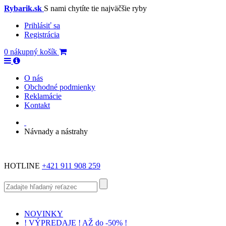
Rybarik.sk
S nami chytíte tie najväčšie ryby
Prihlásiť sa
Registrácia
0
nákupný košík
O nás
Obchodné podmienky
Reklamácie
Kontakt
Návnady a nástrahy
HOTLINE
+421 911 908 259
NOVINKY
! VÝPREDAJE ! AŽ do -50% !