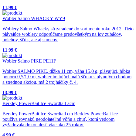
11,99 €
Wobler Salmo WHACKY WY9
Woblery Salmo Whacky sú zaradené do sortimentu roku 2012. Tieto
plávajúce woblery odporúčame predovšetkým na lov zubáčov,
boleňov, šťúk, ale aj sumcov.
11,99 €
Wobler Salmo PIKE PE11F
Wobler SALMO PIKE, dĺžka 11 cm, váha 15,0 g, plávajúci, hĺbka
ponoru 0,5/1,0 m, wobler imitujúci malú šťuku s plynulým chodom
a strednou akciou, má 2 trojháčiky č. 4.
13,99 €
Berkley PowerBait Ice Swordtail 3cm
Berkley PowerBait Ice Swordtail cm Berkley PowerBait Ice
používa rovnakú neodolateľnú vôňu a chuť, ktorá vedcom
vyžadovala dokonalosť viac ako 25 rokov.
4,99 €