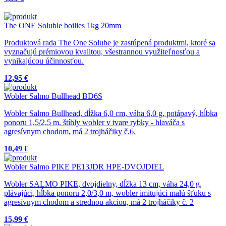
The ONE Soluble boilies 1kg 20mm
Produktová rada The One Solube je zastúpená produktmi, ktoré sa
vyznačujú prémiovou kvalitou, všestrannou využiteľnosťou a
vynikajúcou účinnosťou.
12,95 €
Wobler Salmo Bullhead BD6S
Wobler Salmo Bullhead, dĺžka 6,0 cm, váha 6,0 g, potápavý, hĺbka
ponoru 1,5/2,5 m, štíhly wobler v tvare rybky - hlaváča s
agresívnym chodom, má 2 trojháčiky č.6.
10,49 €
Wobler Salmo PIKE PE13JDR HPE-DVOJDIEL
Wobler SALMO PIKE, dvojdielny, dĺžka 13 cm, váha 24,0 g,
plávajúci, hĺbka ponoru 2,0/3,0 m, wobler imitujúci malú šťuku s
agresívnym chodom a strednou akciou, má 2 trojháčiky č. 2
15,99 €