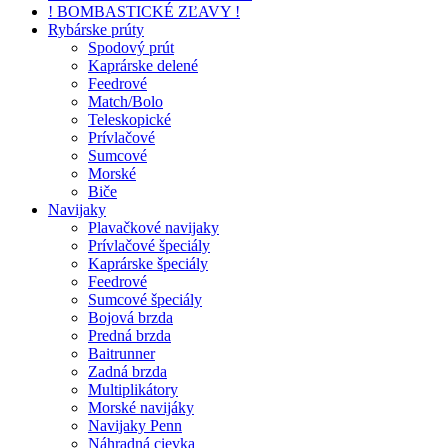
! BOMBASTICKÉ ZĽAVY !
Rybárske prúty
Spodový prút
Kaprárske delené
Feedrové
Match/Bolo
Teleskopické
Prívlačové
Sumcové
Morské
Biče
Navijaky
Plavačkové navijaky
Prívlačové špeciály
Kaprárske špeciály
Feedrové
Sumcové špeciály
Bojová brzda
Predná brzda
Baitrunner
Zadná brzda
Multiplikátory
Morské navijáky
Navijaky Penn
Náhradná cievka