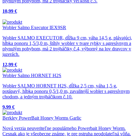
plynulým pohybom, má 2 trojháčiky veľkosti č.5.
10,99 €
Wobler Salmo Executor IEX9SR
Wobler SALMO EXECUTOR, dĺžka 9 cm, váha 14,5 g, plávajúci,
hĺbka ponoru 1,5/3,0 m, štíhly wobler v tvare rybky s agresívnym a
plynulým pohybom, má 2 trojháčiky č.4, výborný na lov dravcov v
jazerách.
12,99 €
Wobler Salmo HORNET H2S
Wobler SALMO HORNET H2S, dĺžka 2,5 cm, váha 1,5 g,
potápavý, hĺbka ponoru 0,5/1,0 m, zavalitejší wobler s agresívnym
chodom, a jedným trojháčikom č.10.
9,99 €
Berkley PowerBait Honey Worms Garlic
Nová verzia neuveriteľne populárneho Powerbait Honey Worm.
Cesnak ako je všeobecne známe, je pre pstruha neodolateľná vôňa.