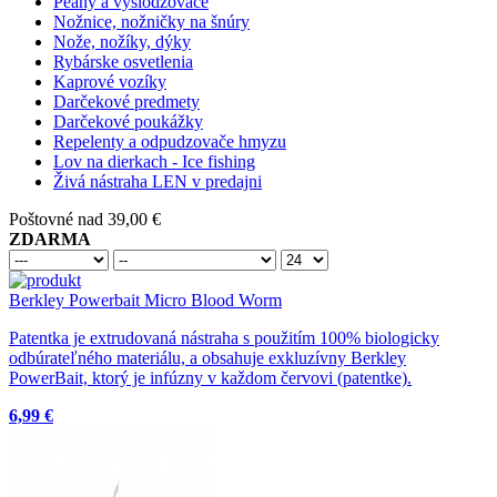
Peány a vyslodzovače
Nožnice, nožničky na šnúry
Nože, nožíky, dýky
Rybárske osvetlenia
Kaprové vozíky
Darčekové predmety
Darčekové poukážky
Repelenty a odpudzovače hmyzu
Lov na dierkach - Ice fishing
Živá nástraha LEN v predajni
Poštovné nad 39,00 €
ZDARMA
Berkley Powerbait Micro Blood Worm
Patentka je extrudovaná nástraha s použitím 100% biologicky
odbúrateľného materiálu, a obsahuje exkluzívny Berkley
PowerBait, ktorý je infúzny v každom červovi (patentke).
6,99 €