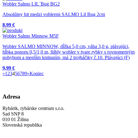
Wobler Salmo LIL´Bug BG2
Absolútny hit medzi voblermi SALMO Lil Bug 2cm
8,99 €
Wobler Salmo Minnow M5F
Wobler SALMO MINNOW, dĺžka 5,0 cm, váha 3,0 g, plávajúci,
hĺbka ponoru 0,5/1,0 m, štíhly wobler v tvare rybky s rovnomerným
pohybom a menším kmitaním, má 2 trojháčiky č.10. Plávajúci (F)
9,99 €
«
1
2
3
4
5
6
7
8
9
»
Koniec
Adresa
Rybárik, rybárske centrum s.r.o.
Sad SNP 8
010 01 Žilina
Slovenská republika