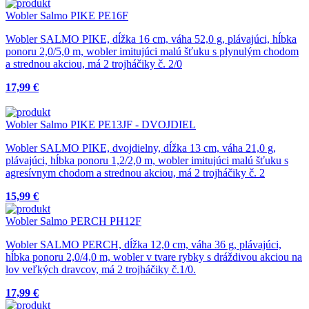
Wobler Salmo PIKE PE16F
Wobler SALMO PIKE, dĺžka 16 cm, váha 52,0 g, plávajúci, hĺbka
ponoru 2,0/5,0 m, wobler imitujúci malú šťuku s plynulým chodom
a strednou akciou, má 2 trojháčiky č. 2/0
17,99 €
Wobler Salmo PIKE PE13JF - DVOJDIEL
Wobler SALMO PIKE, dvojdielny, dĺžka 13 cm, váha 21,0 g,
plávajúci, hĺbka ponoru 1,2/2,0 m, wobler imitujúci malú šťuku s
agresívnym chodom a strednou akciou, má 2 trojháčiky č. 2
15,99 €
Wobler Salmo PERCH PH12F
Wobler SALMO PERCH, dĺžka 12,0 cm, váha 36 g, plávajúci,
hĺbka ponoru 2,0/4,0 m, wobler v tvare rybky s dráždivou akciou na
lov veľkých dravcov, má 2 trojháčiky č.1/0.
17,99 €