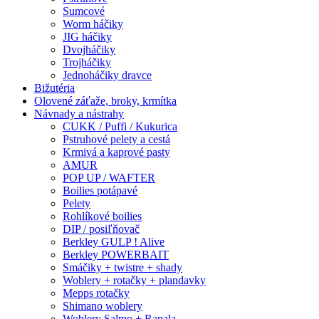
Sumcové
Worm háčiky
JIG háčiky
Dvojháčiky
Trojháčiky
Jednoháčiky dravce
Bižutéria
Olovené záťaže, broky, krmítka
Návnady a nástrahy
CUKK / Puffi / Kukurica
Pstruhové pelety a cestá
Krmivá a kaprové pasty
AMUR
POP UP / WAFTER
Boilies potápavé
Pelety
Rohlíkové boilies
DIP / posiľňovač
Berkley GULP ! Alive
Berkley POWERBAIT
Smáčiky + twistre + shady
Woblery + rotačky + plandavky
Mepps rotačky
Shimano woblery
Woblery Salmo + Rapala