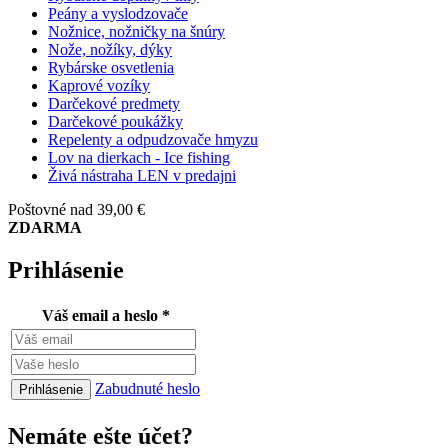
Peány a vyslodzovače
Nožnice, nožničky na šnúry
Nože, nožíky, dýky
Rybárske osvetlenia
Kaprové vozíky
Darčekové predmety
Darčekové poukážky
Repelenty a odpudzovače hmyzu
Lov na dierkach - Ice fishing
Živá nástraha LEN v predajni
Poštovné nad 39,00 €
ZDARMA
Prihlásenie
Váš email a heslo
*
Zabudnuté heslo
Nemáte ešte účet?