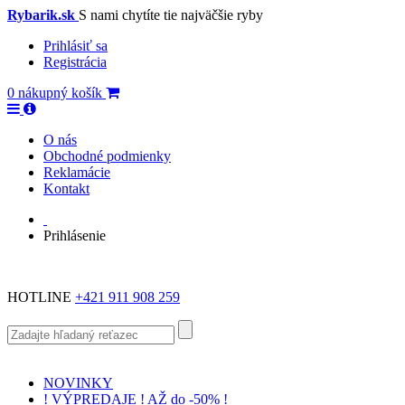
Rybarik.sk
S nami chytíte tie najväčšie ryby
Prihlásiť sa
Registrácia
0
nákupný košík
O nás
Obchodné podmienky
Reklamácie
Kontakt
Prihlásenie
HOTLINE
+421 911 908 259
NOVINKY
! VÝPREDAJE ! AŽ do -50% !