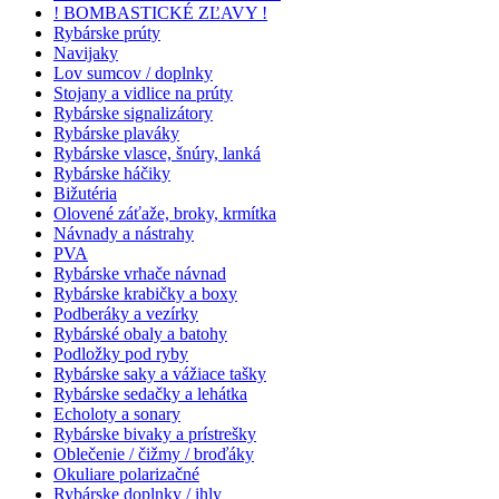
! BOMBASTICKÉ ZĽAVY !
Rybárske prúty
Navijaky
Lov sumcov / doplnky
Stojany a vidlice na prúty
Rybárske signalizátory
Rybárske plaváky
Rybárske vlasce, šnúry, lanká
Rybárske háčiky
Bižutéria
Olovené záťaže, broky, krmítka
Návnady a nástrahy
PVA
Rybárske vrhače návnad
Rybárske krabičky a boxy
Podberáky a vezírky
Rybárské obaly a batohy
Podložky pod ryby
Rybárske saky a vážiace tašky
Rybárske sedačky a lehátka
Echoloty a sonary
Rybárske bivaky a prístrešky
Oblečenie / čižmy / broďáky
Okuliare polarizačné
Rybárske doplnky / ihly